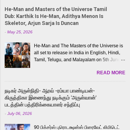
He-Man and Masters of the Universe Tamil
Dub: Karthik Is He-Man, Adithya Menon Is
Skeletor, Arjun Sarja Is Duncan
-
May 25, 2026
He-Man and The Masters of the Universe is
all set to release in India in English, Hindi,
Tamil, Telugu, and Malayalam on 5th June,
2026. While the English trailer has already
READ MORE
received a lot of love from cult He-Man fans
and offered audiences an exciting glimpse
into the world of Eternia, the recently
நடிகர் அருள்நிதி- ஆரவ் -ரம்யா பாண்டியன்-
released Tamil trailer has also generated
கிருத்திகா இணைந்து நடிக்கும் 'அருள்வான்'
strong excitement among Tamil audiences.
படத்தின் பத்திரிக்கையாளர் சந்திப்பு
Adding to the growing buzz is the film’s
-
July 06, 2026
powerful Tamil voice cast led by celebrated
playback singer Karthik, who lends his voice
90 பிக்சர்ஸ் புரொடக்ஷன்ஸ் பிரைவேட் லிமிடெட்
to the iconic superhero He-Man. Known for