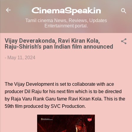
Skip to main content
CinemaSpeak.in
Tamil cinema News, Reviews, Updates
Entertainment portal.
Vijay Deverakonda, Ravi Kiran Kola,
Raju-Shirish’s pan Indian film announced
-
May 11, 2024
The Vijay Development is set to collaborate with ace
producer Dil Raju for his next film which is to be directed
by Raja Varu Rank Garu fame Ravi Kiran Kola. This is the
59th film produced by SVC Production.