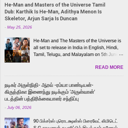
He-Man and Masters of the Universe Tamil
Dub: Karthik Is He-Man, Adithya Menon Is
Skeletor, Arjun Sarja Is Duncan
-
May 25, 2026
He-Man and The Masters of the Universe is
all set to release in India in English, Hindi,
Tamil, Telugu, and Malayalam on 5th June,
2026. While the English trailer has already
READ MORE
received a lot of love from cult He-Man fans
and offered audiences an exciting glimpse
into the world of Eternia, the recently
நடிகர் அருள்நிதி- ஆரவ் -ரம்யா பாண்டியன்-
released Tamil trailer has also generated
கிருத்திகா இணைந்து நடிக்கும் 'அருள்வான்'
strong excitement among Tamil audiences.
படத்தின் பத்திரிக்கையாளர் சந்திப்பு
Adding to the growing buzz is the film’s
-
July 06, 2026
powerful Tamil voice cast led by celebrated
playback singer Karthik, who lends his voice
90 பிக்சர்ஸ் புரொடக்ஷன்ஸ் பிரைவேட் லிமிடெட்
to the iconic superhero He-Man. Known for
S.G.சரவணன் தயாரிப்பில் இயக்குநர் கணேஷ்