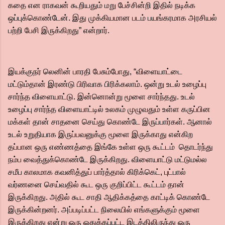
கதை என ராகவன் கூறியதும் மறு பேச்சின்றி இதில் நடிக்க
ஒப்புக்கொண்டேன். இது முக்கியமான படம் பயங்கரமாக அரசியல்
பற்றி பேசி இருக்கிறது” என்றார்.
இயக்குநர் லெனின் பாரதி பேசும்போது, “விளையாட்டை
மட்டும்தான் இரண்டு பிரிவாக பிரிக்கலாம். ஒன்று உடல் உழைப்பு
சார்ந்த விளையாட்டு. இன்னொன்று மூளை சார்ந்தது. உடல்
உழைப்பு சார்ந்த விளையாட்டில் உலகம் முழுவதும் உள்ள கருப்பின
மக்கள் தான் சாதனை செய்து கொண்டே இருப்பார்கள். ஆனால்
உடல் உறுதியாக இருப்பவனுக்கு மூளை இருக்காது என்கிற
தப்பான ஒரு எண்ணத்தை இங்கே உள்ள ஒரு கூட்டம் தொடர்ந்து
நம்ப வைத்துக்கொண்டே இருக்கிறது. விளையாட்டு மட்டுமல்ல
சமீப காலமாக கவனித்துப் பார்த்தால் கிரிக்கெட், புட்பால்
வர்ணனை செய்வதில் கூட ஒரு குறிப்பிட்ட கூட்டம் தான்
இருக்கிறது. அதில் கூட சாதி ஆதிக்கத்தை காட்டிக் கொண்டே
இருக்கின்றனர். அப்படிப்பட்ட நிலையில் எங்களுக்கும் மூளை
இருக்கிறது என்று ஒரு ஒதுக்கப்பட்ட இடத்திலிருந்து ஒரு