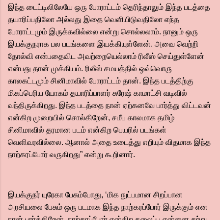
இந்த டைட்டிலிலேயே ஒரு போராட்டம் தெரிந்தாலும் இந்த படத்தை
தயாரிப்பதிலோ அல்லது இதை வெளியிடுவதிலோ எந்த
போராட்டமும் இருக்கவில்லை என்று சொல்லலாம். நானும் ஒரு
இயக்குநராக பல படங்களை இயக்கியுள்ளேன். அவை வெற்றி
தோல்வி என்பதைவிட அவற்றையெல்லாம் ரிலீஸ் செய்துள்ளேன்
என்பது தான் முக்கியம். ரிலீஸ் சமயத்தில் ஒவ்வொரு
காலகட்டமும் சினிமாவில் போராட்டம் தான். இந்த படத்திற்கு
மிகப்பெரிய யோகம் தயாரிப்பாளர் சுரேஷ் காமாட்சி வடிவில்
வந்திருக்கிறது. இந்த படத்தை நான் ஏற்கனவே பார்த்து விட்டவன்
என்கிற முறையில் சொல்கிறேன், சமீப காலமாக தமிழ்
சினிமாவில் தரமான படம் என்கிற பெயரில் படங்கள்
வெளிவரவில்லை. ஆனால் அதை உடைத்து எறியும் விதமாக இந்த
நாற்கரப்போர் வருகிறது” என்று கூறினார்.
இயக்குநர் யுரேகா பேசும்போது, ‘மிக நுட்பமான சிறப்பான
அரசியலை பேசும் ஒரு படமாக இந்த நாற்கரப்போர் இருக்கும் என
நான் பார்க்கிறேன். நாற்கரப்போர் என்கிற தலைப்பு என்னை சற்று