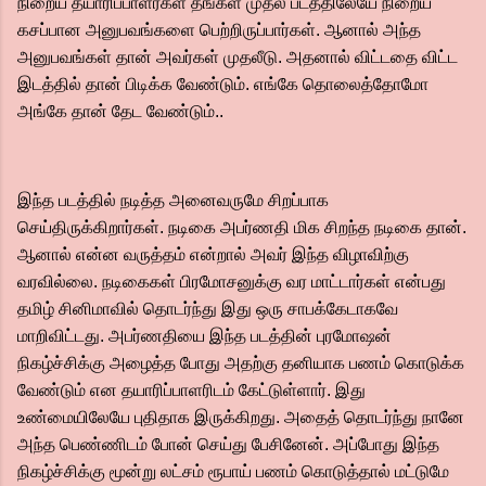
நிறைய தயாரிப்பாளர்கள் தங்கள் முதல் படத்திலேயே நிறைய
கசப்பான அனுபவங்களை பெற்றிருப்பார்கள். ஆனால் அந்த
அனுபவங்கள் தான் அவர்கள் முதலீடு. அதனால் விட்டதை விட்ட
இடத்தில் தான் பிடிக்க வேண்டும். எங்கே தொலைத்தோமோ
அங்கே தான் தேட வேண்டும்..
இந்த படத்தில் நடித்த அனைவருமே சிறப்பாக
செய்திருக்கிறார்கள். நடிகை அபர்ணதி மிக சிறந்த நடிகை தான்.
ஆனால் என்ன வருத்தம் என்றால் அவர் இந்த விழாவிற்கு
வரவில்லை. நடிகைகள் பிரமோசனுக்கு வர மாட்டார்கள் என்பது
தமிழ் சினிமாவில் தொடர்ந்து இது ஒரு சாபக்கேடாகவே
மாறிவிட்டது. அபர்ணதியை இந்த படத்தின் புரமோஷன்
நிகழ்ச்சிக்கு அழைத்த போது அதற்கு தனியாக பணம் கொடுக்க
வேண்டும் என தயாரிப்பாளரிடம் கேட்டுள்ளார். இது
உண்மையிலேயே புதிதாக இருக்கிறது. அதைத் தொடர்ந்து நானே
அந்த பெண்ணிடம் போன் செய்து பேசினேன். அப்போது இந்த
நிகழ்ச்சிக்கு மூன்று லட்சம் ரூபாய் பணம் கொடுத்தால் மட்டுமே