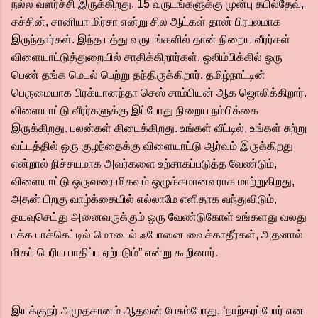
நல்ல வளர்ச்சி இருக்கிறது. 15 வருடங்களுக்கு முன்பு கபில்தேவ்,
சச்சின், சானியா மிர்சா என்று சில ஆட்கள் தான் பிரபலமாக
இருந்தார்கள். இந்த பத்து வருடங்களில் தான் நிறைய வீரர்கள்
விளையாட்டுத்துறையில் சாதிக்கிறார்கள். ஒலிம்பிக்கில் ஒரு
பெண் தங்க மெடல் பெற்று தந்திருக்கிறார். தமிழ்நாட்டின்
பெருமையாக பிரக்யானந்தா செஸ் சாம்பியன் ஆக ஜொலிக்கிறார்.
விளையாட்டு வீரர்களுக்கு இப்போது நிறைய நம்பிக்கை
இருக்கிறது. பலன்கள் கிடைக்கிறது. உங்கள் வீட்டில், உங்கள் சுற்று
வட்டத்தில் ஒரு குழந்தைக்கு விளையாட்டு ஆர்வம் இருக்கிறது
என்றால் நிச்சயமாக அவர்களை உற்சாகப்படுத்த வேண்டும்,
விளையாட்டு ஒருவரை மிகவும் ஒழுக்கமானவராக மாற்றுகிறது,
அதன் பிறகு வாழ்க்கையில் எல்லாமே எளிதாக வந்துவிடும்,
தயவுசெய்து அனைவருக்கும் ஒரு வேண்டுகோள் உங்களது வலது
பக்க பாக்கெட்டில் மொபைல் ஃபோனை வைக்காதீர்கள், அதனால்
மிகப் பெரிய பாதிப்பு ஏற்படும்” என்று கூறினார்.
இயக்குநர் அமுதகானம் ஆதவன் பேசும்போது, ‘நாற்கரப்போர் என