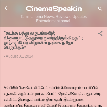
Skip to main content
CinemaSpeak.in
Tamil cinema News, Reviews, Updates
Entertainment portal.
“கடந்த பத்து வருடங்களில்
விளையாட்டுத்துறை வளர்ந்திருக்கிறது” ;
நாற்கரப்போர் விழாவில் நடிகை நமீதா
பெருமிதம்*
-
August 01, 2024
V6 பிலிம் பிரைவேட் லிமிடெட் சார்பில் S.வேலாயுதம் தயாரிப்பில்
உருவாகி வரும் படம் ‘நாற்கரப்போர்’.. ஹெச்.வினோத், ராஜபாண்டி
உள்ளிட்ட இயக்குநர்களிடம் இவர் உதவி இயக்குநராக
பணியாற்றிய இயக்குநர் ஸ்ரீ வெற்றி இப்படத்தை இயக்கியுள்ளார்.