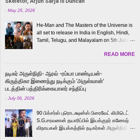
Skeletor, Arjun Sarja Is Duncan
-
May 25, 2026
He-Man and The Masters of the Universe is
all set to release in India in English, Hindi,
Tamil, Telugu, and Malayalam on 5th June,
2026. While the English trailer has already
READ MORE
received a lot of love from cult He-Man fans
and offered audiences an exciting glimpse
into the world of Eternia, the recently
நடிகர் அருள்நிதி- ஆரவ் -ரம்யா பாண்டியன்-
released Tamil trailer has also generated
கிருத்திகா இணைந்து நடிக்கும் 'அருள்வான்'
strong excitement among Tamil audiences.
படத்தின் பத்திரிக்கையாளர் சந்திப்பு
Adding to the growing buzz is the film’s
-
July 06, 2026
powerful Tamil voice cast led by celebrated
playback singer Karthik, who lends his voice
90 பிக்சர்ஸ் புரொடக்ஷன்ஸ் பிரைவேட் லிமிடெட்
to the iconic superhero He-Man. Known for
S.G.சரவணன் தயாரிப்பில் இயக்குநர் கணேஷ்
memorable songs like “Behene De” from
விநாயகன் இயக்கத்தில் நடிகர்கள் அருள்நிதி -
Raavan, “Oru Maalai” from Ghajini, and
ஆரவ் ,ரம்யா பாண்டியன் -கிருத்திகா ஆகியோர்
“Mun Andhi” from 7 Aum Arivu, Karthik is