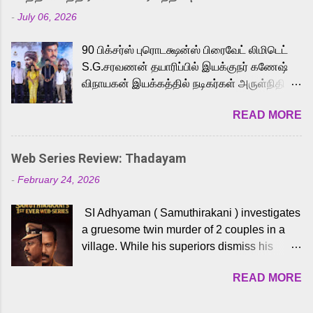
Adding to the growing buzz is the film’s
-
July 06, 2026
powerful Tamil voice cast led by celebrated
playback singer Karthik, who lends his voice
90 பிக்சர்ஸ் புரொடக்ஷன்ஸ் பிரைவேட் லிமிடெட்
to the iconic superhero He-Man. Known for
S.G.சரவணன் தயாரிப்பில் இயக்குநர் கணேஷ்
memorable songs like “Behene De” from
விநாயகன் இயக்கத்தில் நடிகர்கள் அருள்நிதி -
Raavan, “Oru Maalai” from Ghajini, and
ஆரவ் ,ரம்யா பாண்டியன் -கிருத்திகா ஆகியோர்
“Mun Andhi” from 7 Aum Arivu, Karthik is
READ MORE
முக்கிய வேடத்தில் இணைந்து நடித்திருக்கும்
loved for his versatile voice and strong
'அருள்வான்' திரைப்படத்தினை
command over multiple languages, making
பத்திரிக்கையாளர் சந்திப்பு சென்னையில்
him a strong fit for the legendary character.
Web Series Review: Thadayam
நடைபெற்றது. இயக்குநர் கணேஷ் விநாயகன்
Adithya Menon, known for portraying
-
February 24, 2026
இயக்கத்தில் உருவாகியுள்ள 'அருள்வான்'
memorable antagonists across South Indian
திரைப்படத்தில் அருள்நிதி, ஆரவ், காளி
cinema, voices the menacing Skeletor
SI Adhyaman ( Samuthirakani ) investigates
வெங்கட், ரம்யா பாண்டியன், வி டி வி கணேஷ் ,
across the Tamil, Malayalam, and Telugu
a gruesome twin murder of 2 couples in a
ஜான் விஜய், பேபி கிருத்திகா, 'பருத்திவீரன்'
versions. Joining them is Action King Arjun...
village. While his superiors dismiss his
சரவணன், ஹரிஷ் உத்தமன் உள்ளிட்ட பலர்
intelligence, his senior officer Lakshmi (
நடித்திருக்கிறார்கள். எம். சுகுமார் ஒளிப்பதிவு
READ MORE
Sshivada ) believes in him and makes him
செய்திருக்கும் இந்த திரைப்படத்திற்கு ஜீ. வி.
part of a special team to nab the culprits.
பிரகாஷ் குமார் இசையமைத்திருக்கிறார்.