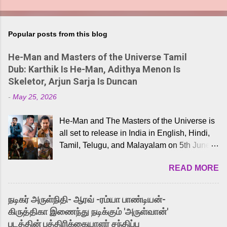
Popular posts from this blog
He-Man and Masters of the Universe Tamil
Dub: Karthik Is He-Man, Adithya Menon Is
Skeletor, Arjun Sarja Is Duncan
-
May 25, 2026
He-Man and The Masters of the Universe is
all set to release in India in English, Hindi,
Tamil, Telugu, and Malayalam on 5th June,
2026. While the English trailer has already
READ MORE
received a lot of love from cult He-Man fans
and offered audiences an exciting glimpse
into the world of Eternia, the recently
நடிகர் அருள்நிதி- ஆரவ் -ரம்யா பாண்டியன்-
released Tamil trailer has also generated
கிருத்திகா இணைந்து நடிக்கும் 'அருள்வான்'
strong excitement among Tamil audiences.
படத்தின் பத்திரிக்கையாளர் சந்திப்பு