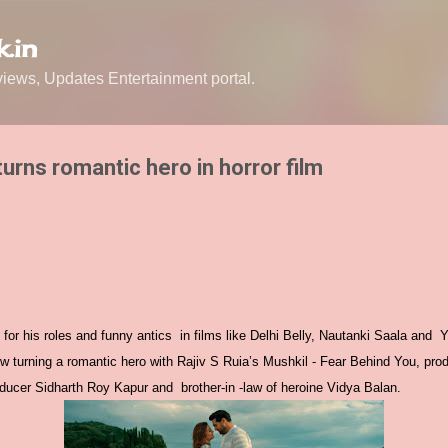
Skip to main content
.in
ews, Updates Entertainment portal.
urns romantic hero in horror film
or his roles and funny antics in films like Delhi Belly, Nautanki Saala and
ow turning a romantic hero with Rajiv S Ruia’s Mushkil - Fear Behind You, pro
roducer Sidharth Roy Kapur and brother-in -law of heroine Vidya Balan.