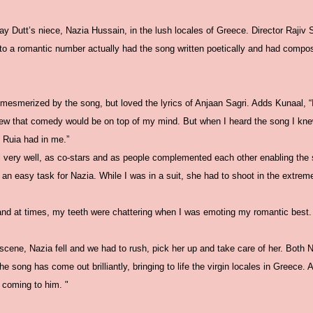
y Dutt’s niece, Nazia Hussain, in the lush locales of Greece. Director Rajiv
o a romantic number actually had the song written poetically and had compo
 mesmerized by the song, but loved the lyrics of Anjaan Sagri. Adds Kunaal, “
ew that comedy would be on top of my mind. But when I heard the song I knew 
 S Ruia had in me.”
 very well, as co-stars and
as people complemented each other enabling the s
an easy task for Nazia. While I was in a suit, she had to shoot in the extreme
nd at times, my teeth were chattering when I was emoting my romantic best.
 scene, Nazia fell and we had to rush, pick her up and take care of her. Both 
he song has come out brilliantly, bringing to life the virgin locales in Greece. 
s coming to him. "