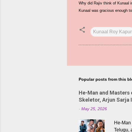
Why did Rajiv think of Kunaal in
Kunaal was gracious enough to 
Kunaal Roy Kapur
Popular posts from this b
He-Man and Masters of
Skeletor, Arjun Sarja 
-
May 25, 2026
He-Man a
Telugu, 