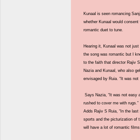
Kunaal is seen romancing Sanja
whether Kunaal would consent t
romantic duet to tune.
Hearing it, Kunaal was not just
the song was romantic but I kn
to the faith that director Rajiv
Nazia and Kunaal, who also gel
envisaged by Ruia. “It was not 
Says Nazia, “It was not easy a
rushed to cover me with rugs.”
Adds Rajiv S Ruia, “In the last
sports and the picturization of t
will have a lot of romantic film