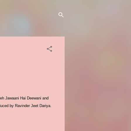
 Yeh Jawaani Hai Deewani and
duced by Ravinder Jeet Dariya.