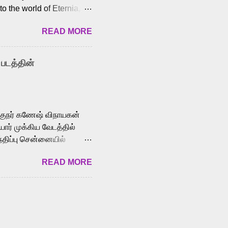
o the world of Eternia,
t among Tamil audiences.
READ MORE
y celebrated playback
nown for memorable songs
i” from 7 Aum Arivu,
 படத்தின்
le languages, making him
aying memorable
cross the Tamil,
க்குநர் கணேஷ் விநாயகன்
ோர் முக்கிய வேடத்தில்
்திப்பு சென்னையில்
வான்' திரைப்படத்தில்
READ MORE
ய், பேபி கிருத்திகா,
. சுகுமார் ஒளிப்பதிவு
ிறார். லால்குடி
 பணிகளை
ம் இந்தத் திரைப்படத்தை 90
ன் தயாரித்திருக்கிறார்.