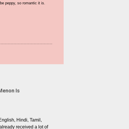
 be peppy, so romantic it is.
Menon Is
English, Hindi, Tamil,
lready received a lot of