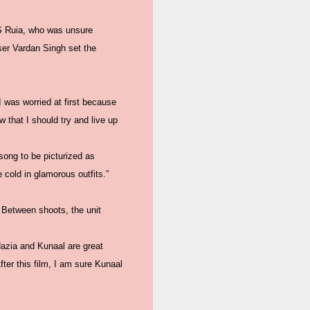
 S Ruia, who was unsure
ser Vardan Singh set the
I was worried at first because
that I should try and live up
ong to be picturized as
 cold in glamorous outfits.”
 Between shoots, the unit
Nazia and Kunaal are great
After this film, I am sure Kunaal