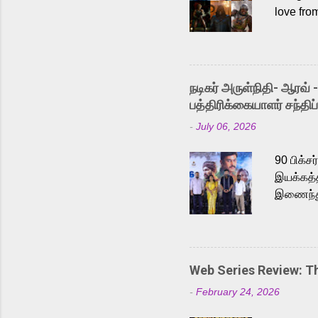
love fro
the rece
Adding t
singer K
like “Be
நடிகர் அருள்நிதி- ஆரவ் 
Karthik 
பத்திரிக்கையாளர் சந்திப்
a strong
-
July 06, 2026
antagoni
Malayala
90 பிக்ச
இயக்கத்த
இணைந்து 
நடைபெற்ற
அருள்நித
'பருத்திவ
செய்திருக
Web Series Review: 
இளையராஜ
-
February 24, 2026
மேற்கொண்
பிக்சர்ஸ