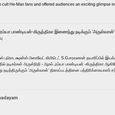
m cult He-Man fans and offered audiences an exciting glimpse int
ntly released Tamil trailer has also generated strong excitemen
o the growing buzz is the film’s powerful Tamil voice cast led b
arthik, who lends his voice to the iconic superhero He-Man. K
hene De” from Raavan, “Oru Maalai” from Ghajini, and “Mun Andh
-ரம்யா பாண்டியன்-கிருத்திகா இணைந்து நடிக்கும் 'அருள்வான்'
is loved for his versatile voice and strong command over multip
பு
 fit for the legendary character. Adithya Menon, known for portr
sts across South Indian cinema, voices the menacing Skeletor a
m, and Telugu versions. Joining them is Action King Arjun...
ர்ஸ் புரொடக்ஷன்ஸ் பிரைவேட் லிமிடெட் S.G.சரவணன் தயாரிப்பில் இய
ில் நடிகர்கள் அருள்நிதி - ஆரவ் ,ரம்யா பாண்டியன் -கிருத்திகா ஆகிய
நடித்திருக்கும் 'அருள்வான்' திரைப்படத்தினை பத்திரிக்கையாளர் சந
து. இயக்குநர் கணேஷ் விநாயகன் இயக்கத்தில் உருவாகியுள்ள 'அருள்
ி, ஆரவ், காளி வெங்கட், ரம்யா பாண்டியன், வி டி வி கணேஷ் , ஜான் விஜ
ீரன்' சரவணன், ஹரிஷ் உத்தமன் உள்ளிட்ட பலர் நடித்திருக்கிறார்கள். எம்
்கும் இந்த திரைப்படத்திற்கு ஜீ. வி. பிரகாஷ் குமார் இசையமைத்திருக்க
Thadayam
ா கலை இயக்கத்தை கவனிக்க.. லாரன்ஸ் கிஷோர் படத் தொகுப்பு
டிருக்கிறார். கல்வியின் அவசியத்தை வலியுறுத்தி தயாராகி இருக்கு
் புரொடக்ஷன்ஸ் பிரைவேட் லிமிடெட் சார்பில் தயாரிப்பாளர் எஸ் ஜி சரவண