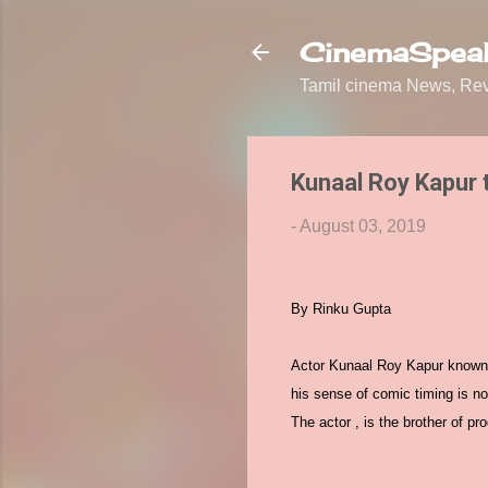
CinemaSpeak
Tamil cinema News, Revi
Kunaal Roy Kapur t
-
August 03, 2019
By Rinku Gupta
Actor Kunaal Roy Kapur known f
his sense of comic timing is n
The actor , is the brother of p