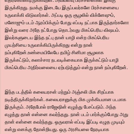
எதிர்கொண்டிருக்கிறேன். அவ்வளவு பிரச்சனைகள் இங்கு
இருக்கிறது. நமக்கு இடையே இருப்பவர்களே பிரச்சனையை
உருவாக்கி விடுவார்கள். அப்படி ஒரு சூழலில் விக்னேஷும்,
மனோஜும் படம் ஆரம்பிக்கும் போது எப்படி நட்பாக இருந்தார்களோ
இன்று வரை அதே நட்போது தொடர்வது மிகப்பெரிய விஷயம்.
இவர்களுடைய இந்த நட்பு தான் யாழி என்ற மிகப்பெரிய
முயற்சியை உருவாக்கியிருக்கிறது என்று நான்
நம்புகிறேன்.உண்மையிலேயே தமிழ் சினிமா சூழலாக
இருக்கட்டும், கலாச்சார நடவடிக்கையாக இருக்கட்டும் யாழி
மிகப்பெரிய அதிர்வலையை ஏற்படுத்தும் என்று நான் நம்புகிறேன்.
இந்த படத்தில் கலையரசன் மற்றும் அஞ்சலி மிக சிறப்பாக
நடித்திருக்கிறார்கள். கலையரசனுக்கு மிக முக்கியமான படமாக
இருக்கும். அதேபோல் ராஜேஷின் எழுத்து பேசப்படும். அந்த
எழுத்து தான் என்னை கவர்ந்தது. நான் படம் பார்க்கும்போது அது
தான் என்னை கவர்ந்தது. ஒருவரால் எப்படி இப்படி எழுத முடியும்
என்று எனக்கு தோன்றியது. ஒரு அரசியலை நேரடியாக