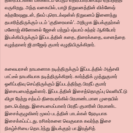
திரைப்படங்கள் மக்களிடம் பெரும் எதிர்ப்பார்ப்பையும் ஏற்படுத்தி
வருகிறது. அந்த வகையில், யாழி நிறுவனத்தின் விக்னேஷ்
சுந்தரேஷனுடன், நீலம் புரொடக்‌ஷன்ஸ் நிறுவனம் இணைந்து
தயாரித்திருக்கும் படம் ‘குதிரைவால்’. அறிமுக இயக்குநர்கள்
மனோஜ் லினோனல் ஜேசன் மற்றும் ஷ்யாம் சுந்தர் ஆகியோர்
இயக்கியிருக்கும் இப்படத்தின் கதை, திரைக்கதை, வசனத்தை
எழுத்தாளர் ஜி.ராஜேஷ் குமார் எழுதியிருக்கிறார்.
கலையரசன் நாயகனாக நடித்திருக்கும் இப்படத்தில் அஞ்சலி
பாட்டீல் நாயகியாக நடித்திருக்கிறார். கார்த்திக் முத்துகுமார்
ஒளிப்பதிவு செய்திருக்கும் இப்படத்திற்கு பிரதீப் குமார்
இசையமைத்துள்ளார். இப்படத்தின் இசைத்தொகுப்பு வெளியீட்டு
விழா நேற்று சத்யம் திரையரங்கில் பிரமாண்டமான முறையில்
நடைபெற்றது. இசையமைப்பாளர் பிரதீப் குமாரின் பிரமாண்ட
இசைக்குழுவினர் மூலம் படத்தின் பாடல்கள் நேரடியாக
இசைக்கப்பட்டது. ரசிகர்களை வெகுவாக கவர்ந்த இசை
நிகழ்ச்சியை தொடர்ந்து இயக்குநர் பா.இரஞ்சித்