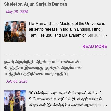
Skeletor, Arjun Sarja Is Duncan
-
May 25, 2026
He-Man and The Masters of the Universe is
all set to release in India in English, Hindi,
Tamil, Telugu, and Malayalam on 5th June,
2026. While the English trailer has already
READ MORE
received a lot of love from cult He-Man fans
and offered audiences an exciting glimpse
into the world of Eternia, the recently
நடிகர் அருள்நிதி- ஆரவ் -ரம்யா பாண்டியன்-
released Tamil trailer has also generated
கிருத்திகா இணைந்து நடிக்கும் 'அருள்வான்'
strong excitement among Tamil audiences.
படத்தின் பத்திரிக்கையாளர் சந்திப்பு
Adding to the growing buzz is the film’s
-
July 06, 2026
powerful Tamil voice cast led by celebrated
playback singer Karthik, who lends his voice
90 பிக்சர்ஸ் புரொடக்ஷன்ஸ் பிரைவேட் லிமிடெட்
to the iconic superhero He-Man. Known for
S.G.சரவணன் தயாரிப்பில் இயக்குநர் கணேஷ்
memorable songs like “Behene De” from
விநாயகன் இயக்கத்தில் நடிகர்கள் அருள்நிதி -
Raavan, “Oru Maalai” from Ghajini, and
ஆரவ் ,ரம்யா பாண்டியன் -கிருத்திகா ஆகியோர்