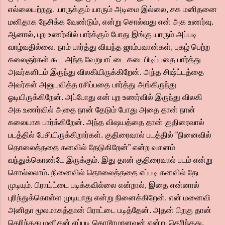
எல்லையற்றது. யாருக்கும் யாரும் அடிமை இல்லை, சக மனிதனை
மனிதாக நேசிக்க வேண்டும், என்று சொல்வது என் அக உணர்வு.
ஆனால், புற உணர்வில் பார்க்கும் போது இங்கு யாரும் அப்படி
வாழ்வதில்லை. நாம் பார்த்து வியந்த ஜாம்பவான்கள், புகழ் பெற்ற
கலைஞர்கள் கூட அந்த வேறுபாட்டை கடைபிடிப்பதை பார்த்து
அவர்களிடம் இருந்து விலகியிருக்கிறேன். அந்த சிஷ்ட்டத்தை
அவர்கள் அனுபவித்த ரசிப்பதை பார்த்து அங்கிருந்து
ஓடியிருக்கிறேன். அப்போது என் புற உணர்வில் இருந்து விலகி
அக உணர்வில் அதை நான் தேடும் போது அதை தான் நான்
கலையாக பார்க்கிறேன். அந்த விஷயத்தை தான் குதிரைவால்
படத்தில் பேசியிருக்கிறார்கள். குதிரைவால் படத்தில் ”நினைவில்
தொலைத்ததை கனவில் தேடுகிறேன்” என்ற வசனம்
வந்துக்கொண்டே இருக்கும். இது தான் குதிரைவால் படம் என்று
சொல்லலாம். நினைவில் தொலைத்ததை எப்படி கனவில் தேட
முடியும். பிராய்ட்டை படிக்கவில்லை என்றால், இதை என்னால்
புரிந்துக்கொள்ள முடியாது என்று நினைக்கிறேன். என் மனைவி
அனிதா மூலமாகத்தான் பிராட்டை படித்தேன். அதன் பிறகு தான்
தெரிந்தது மனிதன் எப்படி கொடூரமானவன் என்று தெரிந்தது.