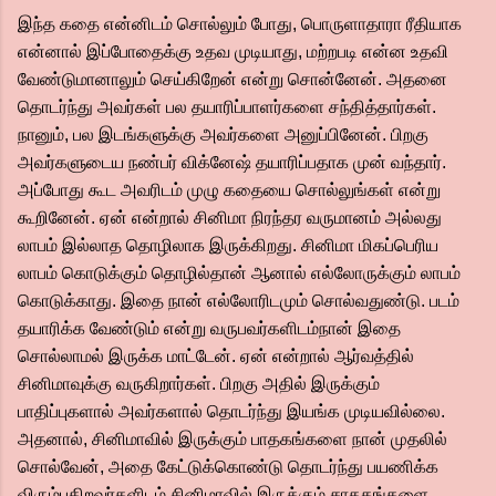
இந்த கதை என்னிடம் சொல்லும் போது, பொருளாதாரா ரீதியாக
என்னால் இப்போதைக்கு உதவ முடியாது, மற்றபடி என்ன உதவி
வேண்டுமானாலும் செய்கிறேன் என்று சொன்னேன். அதனை
தொடர்ந்து அவர்கள் பல தயாரிப்பாளர்களை சந்தித்தார்கள்.
நானும், பல இடங்களுக்கு அவர்களை அனுப்பினேன். பிறகு
அவர்களுடைய நண்பர் விக்னேஷ் தயாரிப்பதாக முன் வந்தார்.
அப்போது கூட அவரிடம் முழு கதையை சொல்லுங்கள் என்று
கூறினேன். ஏன் என்றால் சினிமா நிரந்தர வருமானம் அல்லது
லாபம் இல்லாத தொழிலாக இருக்கிறது. சினிமா மிகப்பெரிய
லாபம் கொடுக்கும் தொழில்தான் ஆனால் எல்லோருக்கும் லாபம்
கொடுக்காது. இதை நான் எல்லோரிடமும் சொல்வதுண்டு. படம்
தயாரிக்க வேண்டும் என்று வருபவர்களிடம்நான் இதை
சொல்லாமல் இருக்க மாட்டேன். ஏன் என்றால் ஆர்வத்தில்
சினிமாவுக்கு வருகிறார்கள். பிறகு அதில் இருக்கும்
பாதிப்புகளால் அவர்களால் தொடர்ந்து இயங்க முடியவில்லை.
அதனால், சினிமாவில் இருக்கும் பாதகங்களை நான் முதலில்
சொல்வேன், அதை கேட்டுக்கொண்டு தொடர்ந்து பயணிக்க
விரும்புகிறவர்களிடம் சினிமாவில் இருக்கும் சாதகங்களை