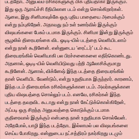
படத்தோட அனுபவம் ரசிகர்களுக்கு மிக புதியதாகா இருக்கும்.
இது ஒரு ஆராய்ச்சி ரீதியிலான படம் என்று சொல்கிறார்கள்.
ஆனல, இது சினிமாவுக்கே ஒரு புதிய பாதையை அமைக்கும்
என்று நம்புகிறேன். அதாவது நம் உள் உணர்வில் இருக்கும்
விஷயங்களை பேசும் படமாக இருக்கும். சினிமா இன்று இருக்கும்
சூழலில் திரையரங்கை விட ஒடிடி-யில் படத்தை வெளியிடலாம்
என்று நான் கூறினேன். என்னுடைய ‘ரைட்டர்’ படம் கூட
திரையரங்கில் வெளியாகி பல பிரச்சனைகளை எதிர்கொண்டது.
அதனால், ஒடிடி-யில் வெளியிடுவது பற்றி ஆலோசிக்குமாறு
கூறினேன். ஆனால், விக்னேஷ் இந்த படத்தை திரையரங்கில்
தான் வெளியிட வேண்டும், என்று உறுதியாக இருந்தார். காரணம்,
இந்த படம் திரையரங்க ரசிகர்களுக்கான படம். அவர்களுக்கான
புதிய விஷயத்தை சொல்லும் படம். எனவே, ரசிகர்கள் இந்த
படத்தை தவறவிட கூடாது என்று நான் கேட்டுக்கொள்கிறேன்,
அப்படி ஒரு சிறந்த அனுபவத்தை கொடுக்கும் படமாக
குதிரைவால் இருக்கும் என்பதை நான் உறுதியாக சொல்வேன்.
அதேபோல், யாழி இந்த படத்தோட இல்லாமல் பல விஷயங்களை
செய்ய போகிறது. என்னுடைய நட்சத்திரம் நகர்கிறது படமும்