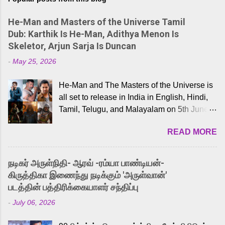
He-Man and Masters of the Universe Tamil
Dub: Karthik Is He-Man, Adithya Menon Is
Skeletor, Arjun Sarja Is Duncan
-
May 25, 2026
He-Man and The Masters of the Universe is
all set to release in India in English, Hindi,
Tamil, Telugu, and Malayalam on 5th June,
2026. While the English trailer has already
READ MORE
received a lot of love from cult He-Man fans
and offered audiences an exciting glimpse
into the world of Eternia, the recently
நடிகர் அருள்நிதி- ஆரவ் -ரம்யா பாண்டியன்-
released Tamil trailer has also generated
கிருத்திகா இணைந்து நடிக்கும் 'அருள்வான்'
strong excitement among Tamil audiences.
படத்தின் பத்திரிக்கையாளர் சந்திப்பு
Adding to the growing buzz is the film’s
-
July 06, 2026
powerful Tamil voice cast led by celebrated
playback singer Karthik, who lends his voice