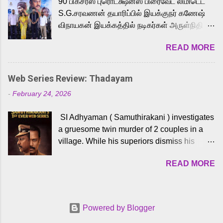
90 பிக்சர்ஸ் புரொடக்ஷன்ஸ் பிரைவேட் லிமிடெட்
to the iconic superhero He-Man. Known for
S.G.சரவணன் தயாரிப்பில் இயக்குநர் கணேஷ்
memorable songs like “Behene De” from
விநாயகன் இயக்கத்தில் நடிகர்கள் அருள்நிதி -
Raavan, “Oru Maalai” from Ghajini, and
ஆரவ் ,ரம்யா பாண்டியன் -கிருத்திகா ஆகியோர்
“Mun Andhi” from 7 Aum Arivu, Karthik is
READ MORE
முக்கிய வேடத்தில் இணைந்து நடித்திருக்கும்
loved for his versatile voice and strong
'அருள்வான்' திரைப்படத்தினை
command over multiple languages, making
பத்திரிக்கையாளர் சந்திப்பு சென்னையில்
him a strong fit for the legendary character.
Web Series Review: Thadayam
நடைபெற்றது. இயக்குநர் கணேஷ் விநாயகன்
Adithya Menon, known for portraying
-
February 24, 2026
இயக்கத்தில் உருவாகியுள்ள 'அருள்வான்'
memorable antagonists across South Indian
திரைப்படத்தில் அருள்நிதி, ஆரவ், காளி
cinema, voices the menacing Skeletor
SI Adhyaman ( Samuthirakani ) investigates
வெங்கட், ரம்யா பாண்டியன், வி டி வி கணேஷ் ,
across the Tamil, Malayalam, and Telugu
a gruesome twin murder of 2 couples in a
ஜான் விஜய், பேபி கிருத்திகா, 'பருத்திவீரன்'
versions. Joining them is Action King Arjun...
village. While his superiors dismiss his
சரவணன், ஹரிஷ் உத்தமன் உள்ளிட்ட பலர்
intelligence, his senior officer Lakshmi (
நடித்திருக்கிறார்கள். எம். சுகுமார் ஒளிப்பதிவு
READ MORE
Sshivada ) believes in him and makes him
செய்திருக்கும் இந்த திரைப்படத்திற்கு ஜீ. வி.
part of a special team to nab the culprits.
பிரகாஷ் குமார் இசையமைத்திருக்கிறார்.
Thanks to Adhyaman's skills the task force
லால்குடி இளையராஜா கலை இயக்கத்தை
manages to trace possible suspects in a
கவனிக்க.. லாரன்ஸ் கிஷோர் படத் தொகுப்பு
Powered by Blogger
hamlet in a border town in Andhra Pradesh.
பணிகளை மேற்கொண்டிருக்கிறார். கல்வியின்