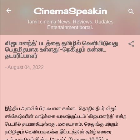
Skip to main content
CinemaSpeak.in
Tamil cinema News, Reviews, Updates
Entertainment portal.
விஜயானந்த்’ படத்தை தமிழில் வெளியிடுவது
பெருமிதமாக உள்ளது’-நெகிழும் கன்னட
தயாரிப்பாளர்
-
August 04, 2022
இந்திய அளவில் பிரபலமான கன்னட தொழிலதிபர் விஜய்
சங்கேஷ்வரின் வாழ்க்கை வரலாற்றுப்படம் ‘விஜயானந்த்’ என்ற
பெயரில் தயாராகியுள்ளது. மலையாளம், தெலுங்கு மற்றும்
தமிழிலும் வெளியாகவுள்ள இப்படத்தின் தமிழ் டீஸரை
படக்குழுவினர் இன்று {ஆகஸ்ட் 2} காலை 10.05க்கு