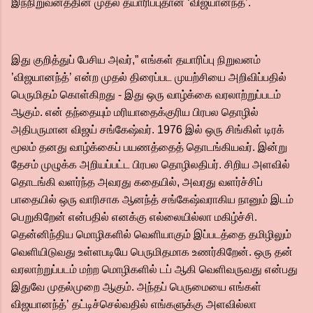
இந்நிறுவனத்தின் முதல் தயாரிப்புதான் ‘விஜயானந்த்’.
இது குறித்துப் பேசிய அவர்,” எங்கள் தயாரிப்பு நிறுவனம்
’விஜயானந்த்’ என்ற முதல் திரைப்பட முயற்சியை அறிவிப்பதில்
பெருமிதம் கொள்கிறது - இது ஒரு வாழ்க்கை வரலாற்றுப்படம்
ஆகும். என் தந்தையும் மரியாதைக்குரிய பிரபல தொழில்
அதிபருமான விஜய் சங்கேஷ்வர். 1976 இல் ஒரு சிங்கிள் டிரக்
மூலம் தனது வாழ்க்கைப் பயணத்தைத் தொடங்கியவர். இன்று
தேசம் முழுக்க அறியப்பட்ட பிரபல தொழிலதிபர். சிறிய அளவில்
தொடங்கி வளர்ந்த அவரது கதையில், அவரது வளர்ச்சிப்
பாதையில் ஒரு வாரிசாக ஆனந்த் சங்கேஷ்வராகிய நானும் இடம்
பெறுகிறேன் என்பதில் எனக்கு எல்லையில்லா மகிழ்ச்சி.
தென்னிந்திய மொழிகளில் வெளியாகும் இப்படத்தை தமிழிலும்
வெளியிடுவது உள்ளபடியே பெருமிதமாக உணர்கிறேன். ஒரு தன்
வரலாற்றுப்படம் மற்ற மொழிகளில் டப் ஆகி வெளிவருவது என்பது
இதுவே முதல்முறை ஆகும். அந்தப் பெருமையை எங்கள்
விஜயானந்த்’ தட்டிச்செல்வதில் எங்களுக்கு அளவில்லா