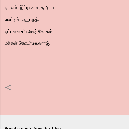
நடனம் -இம்ரான் சர்தாரியா
எடிட்டிங்- ஹேமந்த்.
ஒப்பனை-பிரகேஷ் கோகக்
மக்கள் தொடர்பு-யுவராஜ்.
Popular posts from this blog