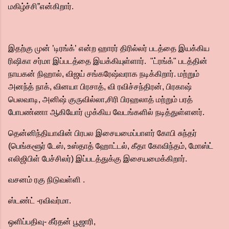
மகிழ்ச்சி”என்கிறார்.
இதற்கு முன் ’டிரங்க்’ என்ற ஹாரர் திரில்லர் படத்தை இயக்கிய
ரிஷிகா சர்மா இப்படத்தை இயக்கியுள்ளார். "ட்ரங்க்" படத்தின்
நாயகன் நிஹால், விஜய் சங்கரேஷ்வராக நடிக்கிறார். மற்றும்
அனந்த் நாக், வினயா பிரசாத், வி ரவிச்சந்திரன், பிரகாஷ்
பெலவாடி, அனிஷ் குருவில்லா,சிரி பிரஹலாத் மற்றும் பரத்
போபண்ணா ஆகியோர் முக்கிய வேடங்களில் நடித்துள்ளனர்.
தென்னிந்தியாவின் பிரபல இசையமைப்பாளர் கோபி சுந்தர்
(பெங்களூர் டேஸ், உஸ்தாத் ஹோட்டல், கீதா கோவிந்தம், மோஸ்ட்
எலிஜிபிள் பேச்சிலர்) இப்படத்துக்கு இசையமைக்கிறார்.
வசனம் ரகு நிடுவள்ளி .
ஸ்டண்ட் -ரவிவர்மா.
ஒளிப்பதிவு- கீர்தன் பூஜாரி,