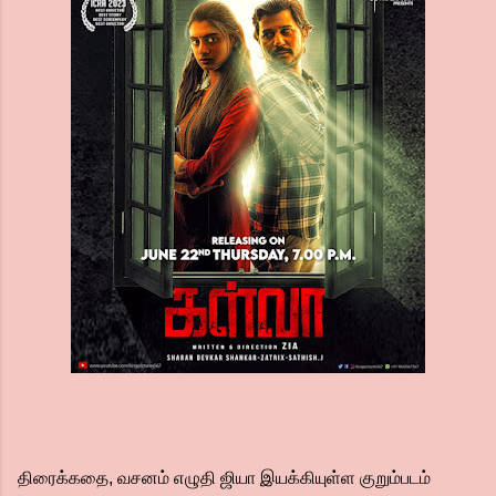
திரைக்கதை, வசனம் எழுதி ஜியா இயக்கியுள்ள குறும்படம்