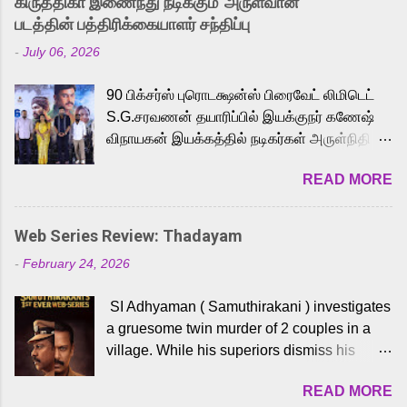
கிருத்திகா இணைந்து நடிக்கும் 'அருள்வான்'
strong excitement among Tamil audiences.
படத்தின் பத்திரிக்கையாளர் சந்திப்பு
Adding to the growing buzz is the film’s
-
July 06, 2026
powerful Tamil voice cast led by celebrated
playback singer Karthik, who lends his voice
90 பிக்சர்ஸ் புரொடக்ஷன்ஸ் பிரைவேட் லிமிடெட்
to the iconic superhero He-Man. Known for
S.G.சரவணன் தயாரிப்பில் இயக்குநர் கணேஷ்
memorable songs like “Behene De” from
விநாயகன் இயக்கத்தில் நடிகர்கள் அருள்நிதி -
Raavan, “Oru Maalai” from Ghajini, and
ஆரவ் ,ரம்யா பாண்டியன் -கிருத்திகா ஆகியோர்
“Mun Andhi” from 7 Aum Arivu, Karthik is
READ MORE
முக்கிய வேடத்தில் இணைந்து நடித்திருக்கும்
loved for his versatile voice and strong
'அருள்வான்' திரைப்படத்தினை
command over multiple languages, making
பத்திரிக்கையாளர் சந்திப்பு சென்னையில்
him a strong fit for the legendary character.
Web Series Review: Thadayam
நடைபெற்றது. இயக்குநர் கணேஷ் விநாயகன்
Adithya Menon, known for portraying
-
February 24, 2026
இயக்கத்தில் உருவாகியுள்ள 'அருள்வான்'
memorable antagonists across South Indian
திரைப்படத்தில் அருள்நிதி, ஆரவ், காளி
cinema, voices the menacing Skeletor
SI Adhyaman ( Samuthirakani ) investigates
வெங்கட், ரம்யா பாண்டியன், வி டி வி கணேஷ் ,
across the Tamil, Malayalam, and Telugu
a gruesome twin murder of 2 couples in a
ஜான் விஜய், பேபி கிருத்திகா, 'பருத்திவீரன்'
versions. Joining them is Action King Arjun...
village. While his superiors dismiss his
சரவணன், ஹரிஷ் உத்தமன் உள்ளிட்ட பலர்
intelligence, his senior officer Lakshmi (
நடித்திருக்கிறார்கள். எம். சுகுமார் ஒளிப்பதிவு
READ MORE
Sshivada ) believes in him and makes him
செய்திருக்கும் இந்த திரைப்படத்திற்கு ஜீ. வி.