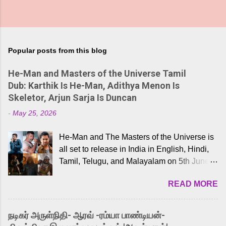
Popular posts from this blog
He-Man and Masters of the Universe Tamil
Dub: Karthik Is He-Man, Adithya Menon Is
Skeletor, Arjun Sarja Is Duncan
-
May 25, 2026
He-Man and The Masters of the Universe is
all set to release in India in English, Hindi,
Tamil, Telugu, and Malayalam on 5th June,
2026. While the English trailer has already
READ MORE
received a lot of love from cult He-Man fans
and offered audiences an exciting glimpse
into the world of Eternia, the recently
நடிகர் அருள்நிதி- ஆரவ் -ரம்யா பாண்டியன்-
released Tamil trailer has also generated