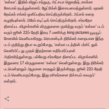
‘கள்வா’. இதில் விஜய் சந்துரு, அட்சயா ஜெகதீஷ், காக்கா
கோபால் நடித்துள்ளனர். ஜேட்ரிக்ஸ் இசையமைத்துள்ளார். ஷரண்
தேவ்கர் சங்கர் ஔிப்பதிவு செய்திருக்கிறார். அப்சல் கதை
எழுதியுள்ளார். பிரேம் எடிட்டிங் செய்திருக்கிறார். சர்வதேச
திரைப்பட விழாக்களில் விருதுகளை குவித்து வரும் ‘கள்வா’ படம்
வரும் ஜூன் 22ம் தேதி இரவு 7 மணிக்கு king pictures யூடியூப்
சேனலில் வெளியாகிறது. ரொமான்டிக் திரில்லர் கதையான இந்த
படம் குறித்து ஜியா கூறும்போது, ‘கள்வா படத்தின் பர்ஸ்ட் லுக்
வெளியிட்டது முதல் இதற்கான எதிர்பார்ப்புகள்
அதிகரித்துள்ளது. பல்வேறு சர்வதேச திரைப்பட விழாக்களில்
இதுவரை 17 விருதுகளை ‘கள்வா’ வென்றுள்ளது. இது திரில்லர்
படமென்றாலும் ஆழமான காதலும் இருக்கிறது. ஜூன் 22ம் தேதி
படம் வெளியாகும்போது, இது ரசிகர்களை நிச்சயம் கவரும்’
என்றார்.