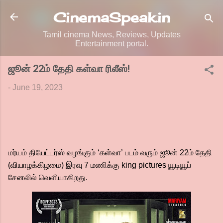
Skip to main content
CinemaSpeak.in
Tamil cinema News, Reviews, Updates
Entertainment portal.
ஜூன் 22ம் தேதி கள்வா ரிலீஸ்!
-
June 19, 2023
மர்யம் தியேட்டர்ஸ் வழங்கும் ‘கள்வா’ படம் வரும் ஜூன் 22ம் தேதி
(வியாழக்கிழமை) இரவு 7 மணிக்கு king pictures யூடியூப்
சேனலில் வெளியாகிறது.