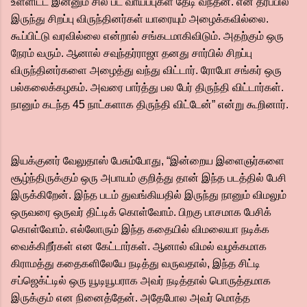
உள்ளிட்ட இன்னும் சில பட வாய்ப்புகள் தேடி வந்தன. என் தரப்பில்
இருந்து சிறப்பு விருந்தினர்கள் யாரையும் அழைக்கவில்லை.
கூப்பிட்டு வரவில்லை என்றால் சங்கடமாகிவிடும். அதற்கும் ஒரு
நேரம் வரும். ஆனால் சவுந்தர்ராஜா தனது சார்பில் சிறப்பு
விருந்தினர்களை அழைத்து வந்து விட்டார். ரோபோ சங்கர் ஒரு
பல்கலைக்கழகம். அவரை பார்த்து பல பேர் திருந்தி விட்டார்கள்.
நானும் கடந்த 45 நாட்களாக திருந்தி விட்டேன்” என்று கூறினார்.
இயக்குனர் வேலுதாஸ் பேசும்போது, “இன்றைய இளைஞர்களை
சூழ்ந்திருக்கும் ஒரு அபாயம் குறித்து தான் இந்த படத்தில் பேசி
இருக்கிறேன். இந்த படம் துவங்கியதில் இருந்து நானும் விமலும்
ஒருவரை ஒருவர் திட்டிக் கொள்வோம். பிறகு பாசமாக பேசிக்
கொள்வோம். எல்லோரும் இந்த கதையில் விமலையா நடிக்க
வைக்கிறீர்கள் என கேட்டார்கள். ஆனால் விமல் வழக்கமாக
கிராமத்து கதைகளிலேயே நடித்து வருவதால், இந்த சிட்டி
சப்ஜெக்ட்டில் ஒரு யூடியூபராக அவர் நடித்தால் பொருத்தமாக
இருக்கும் என நினைத்தேன். அதேபோல அவர் மொத்த