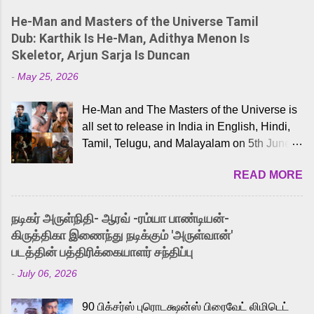
He-Man and Masters of the Universe Tamil
Dub: Karthik Is He-Man, Adithya Menon Is
Skeletor, Arjun Sarja Is Duncan
-
May 25, 2026
He-Man and The Masters of the Universe is
all set to release in India in English, Hindi,
Tamil, Telugu, and Malayalam on 5th June,
2026. While the English trailer has already
READ MORE
received a lot of love from cult He-Man fans
and offered audiences an exciting glimpse
into the world of Eternia, the recently
நடிகர் அருள்நிதி- ஆரவ் -ரம்யா பாண்டியன்-
released Tamil trailer has also generated
கிருத்திகா இணைந்து நடிக்கும் 'அருள்வான்'
strong excitement among Tamil audiences.
படத்தின் பத்திரிக்கையாளர் சந்திப்பு
Adding to the growing buzz is the film’s
-
July 06, 2026
powerful Tamil voice cast led by celebrated
playback singer Karthik, who lends his voice
90 பிக்சர்ஸ் புரொடக்ஷன்ஸ் பிரைவேட் லிமிடெட்
to the iconic superhero He-Man. Known for