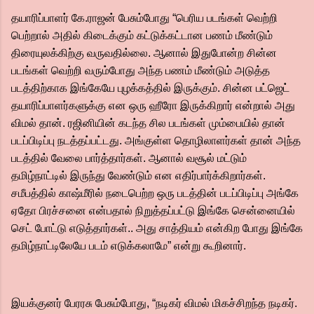
தயாரிப்பாளர் கே.ராஜன் பேசும்போது “பெரிய படங்கள் வெற்றி
பெற்றால் அதில் கிடைக்கும் கட்டுக்கட்டான பணம் மீண்டும்
திரையுலக்கிற்கு வருவதில்லை. ஆனால் இதுபோன்ற சின்ன
படங்கள் வெற்றி வரும்போது அந்த பணம் மீண்டும் அடுத்த
படத்திற்காக இங்கேயே புழக்கத்தில் இருக்கும். சின்ன பட்ஜெட்
தயாரிப்பாளர்களுக்கு என ஒரு ஹீரோ இருக்கிறார் என்றால் அது
விமல் தான். ரஜினியின் கடந்த சில படங்கள் மும்பையில் தான்
படப்பிடிப்பு நடத்தப்பட்டது. அங்குள்ள தொழிலாளர்கள் தான் அந்த
படத்தில் வேலை பார்த்தார்கள். ஆனால் வசூல் மட்டும்
தமிழ்நாட்டில் இருந்து வேண்டும் என எதிர்பார்க்கிறார்கள்.
சமீபத்தில் காஷ்மீரில் நடைபெற்ற ஒரு படத்தின் படப்பிடிப்பு அங்கே
ஏதோ பிரச்சனை என்பதால் நிறுத்தப்பட்டு இங்கே சென்னையில்
செட் போட்டு எடுத்தார்கள்.. அது சாத்தியம் என்கிற போது இங்கே
தமிழ்நாட்டிலேயே படம் எடுக்கலாமே” என்று கூறினார்.
இயக்குனர் பேரரசு பேசும்போது, “நடிகர் விமல் மிகச்சிறந்த நடிகர்.