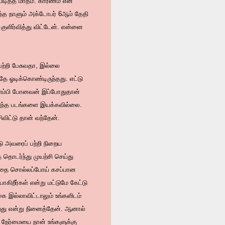
டித்த மாதம். காரணம் என்
ந்த நாளும் அக்டோபர் 6ஆம் தேதி
ுளிர்வித்து விட்டேன். என்னை
 பற்றி பேசுவதா, இல்லை
தே ஓடிக்கொண்டிருந்தது. எட்டு
 கிளம்பி போனவன் இப்போதுதான்
் அந்த படங்களை இயக்கவில்லை.
விட்டு தான் வந்தேன்.
டு அவரைப் பற்றி நிறைய
தொடர்ந்து முயற்சி செய்து
் கதை சொல்லப்போய் கசப்பான
ிறீர்கள் என்று மட்டுமே கேட்டு
ை இல்லாவிட்டாலும் உங்களிடம்
ிறது என்று நினைத்தேன். ஆனால்
ு நேர்மையை நான் உங்களுக்கு