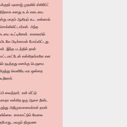
நர் யுவராஜ் முதலில் ஸ்கிரிப்ட்
டத்திற்காக எனது உடல் எடையை
்று மாதம் ஆகியும் கூட என்னால்
ொல்லிவிட்டார்கள். அந்த
டையை கூட்டினேன். காலையில்
ிடவே பிடிக்காமல் போய்விட்டது.
். இந்த படத்தில் நான்
் காட்டமாட்டேன் என்கிறார்களே என
ில் நடித்தது எனக்கு பெருமை.
திலிருந்து வெளியே வர ஒன்றை
ூறினார்.
பி வைத்தார். என் வீட்டு
லிக்காதா என்கிற ஒரு ஆசை நீண்ட
இருந்து அறிமுகமானவர்கள் தான்.
்யவில்லை. கைகாட்டும் வேலை
்தபோது, பலரும் திருமண