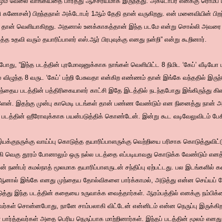
 வேலை வாங்கியதை பார்த்து ஆச்சரியமாக இருந்தது. அக்டோபர் எனக்கு ரொம்ப பி
ாஜி கணேசன்) பிறந்தநாள் அக்டோபர் 1ஆம் தேதி தான் வருகிறது. என் மனைவியின் பிற
ல் தான் வெளியாகிறது. அதனால் உனக்காகத்தான் இந்த படமே என்று சொல்லி அவரை க
்த உதவி வரும் தயாரிப்பாளர் எஸ்.ஆர் பிரபுவுக்கு எனது நன்றி” என்று கூறினார்.
்போது, “இந்த படத்தின் புரமோஷனுக்காக நாங்கள் வெளியிட்ட 8 நிமிட ‘கேப்’ வீடியோ
ிழுந்த 8 வருட ‘கேப்’ பற்றி பேசுவதா என்கிற எண்ணம் தான் இங்கே வந்ததில் இருந்
முந்தைய படத்தின் பத்திரிகையாளர் காட்சி இதே இடத்தில் நடந்தபோது இங்கிருந்து
ுள்ளேன். இதற்கு முன்பு காமெடி படங்கள் தான் பண்ண வேண்டும் என நினைத்து நான
 படத்தின் ஹீரோவுக்காக பயன்படுத்திக் கொண்டேன். இன்று கூட வடிவேலுவிடம் பேசி
க்குநருக்கு வாய்ப்பு கொடுத்த தயாரிப்பாளருக்கு வெற்றியை பரிசாக கொடுத்துவிட்
கி வெகு தூரம் போனாலும் ஒரு நல்ல படத்தை எப்படியாவது கொடுக்க வேண்டும் எனத் 
என் நண்பர் கமல்நாத் மூலமாக தயாரிப்பாளருடன் சந்திப்பு ஏற்பட்டது. பல இடங்களில
. ஆனால் இங்கே எனது முந்தைய தோல்விகளை பார்க்காமல், அடுத்து என்ன செய்யப் போக
து இந்த படத்தின் கதையை உருவாக்க வைத்தார்கள். ஆரம்பத்தில் எனக்கு நம்பிக்க
 அவர்கள் சொன்னபோது, நானே சாம்பலாகி விட்டேன் என்னிடம் என்ன நெருப்பு இருக்க
பார்த்தவர்கள் அதை பெரிய நெருப்பாக மாற்றினார்கள். இந்தப் படத்தின் மூலம் எனத