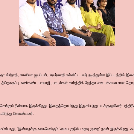
ரத்தா ஸ்ரீநாத், சானியா ஐயப்பன், அபர்ணதி உள்ளிட்ட பலர் நடித்துள்ள இப்படத்தில் இசை
 படத்தொகுப்பு மணிகண்ட பாலாஜி, பாடல்கள் கார்த்திக் நேத்தா என பக்கபலமான தொழ
கெங்கும் ரிலீஸாக இருக்கிறது. இதைத்தொடர்ந்து இறுகப்பற்று படக்குழுவினர் பத்தி
கிர்ந்து கொண்டனர்.
 பேசும்போது, “இன்றைக்கு உலகமெங்கும் ‘மைய குடும்ப உறவு முறை’ தான் இருக்கிறது.