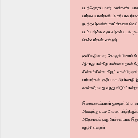
படத்தொகுப்பாளர் மணிகண்ட பாலாஜ
பார்வையாளர்களிடம் சரியாக ரீசா
நடித்தவர்களின் காட்சிகளை வெட
படம் பார்க்க வருபவர்கள் படம் மு
செல்வார்கள்: என்றார்.
ஒளிப்பதிவாளர் கோகுல் பினாய் பேச
ஆகாது என்கிற எண்ணம் தான் தோன்ற
சின்னச்சின்ன கியூட் எக்ஸ்பிரஷன
பார்பார்கள். குறிப்பாக அபர்ணதி
கண்ணீராவது வந்து விடும்” என்றார
இசையமைப்பாளர் ஜஸ்டின் பிரபாகர
அளவுக்கு படம் அவரை ஈர்த்திருக்
அதேசமயம் ஒரு பிரச்சாரமாக இது
உறுதி” என்றார்.