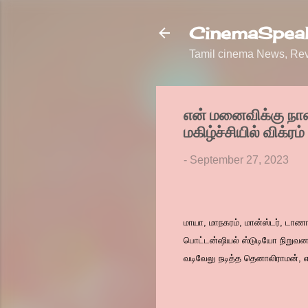
CinemaSpeak
Tamil cinema News, Revi
என் மனைவிக்கு நான் 
மகிழ்ச்சியில் விக்ரம் 
-
September 27, 2023
மாயா, மாநகரம், மான்ஸ்டர், டாண
பொட்டன்ஷியல் ஸ்டுடியோ நிறுவனத்
வடிவேலு நடித்த தெனாலிராமன், 