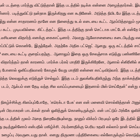
 படத்தை பார்த்து விட்டுத்தான் இந்த படத்தில் நடிக்க என்னை அழைத்தார்கள். இயக்கு
ொன்னார். படித்துவிட்டு நன்றாக இருக்கிறது என கூறினேன். அடுத்த நிமிடமே இந்த ப
. இது என்ன சாதாரணம் தானே என நினைத்து உடல் எடையை கூட்ட ஆரம்பித்தாலும் மூன
்ட முடியவில்லை. கிட்டத்தட்ட இந்த படத்திற்கு நான் செட்டாக மாட்டேன் என்றே ச
யட்டீசியனை விதார்த் எனக்கு கைகாட்டினார். அவரது ஆலோசனையை கடைபிடித்து எ
ப்பிட்டுக் கொண்டே இருந்தேன். அதற்கே அதிக பட்ஜெட் ஆனது. ஒரு கட்டத்தில் சாப்ப
 ? எடையை கூட்டி குறைப்பதற்கு.. ஆனாலும் இதை ஒரு சேலஞ்சாக எடுத்து பண்ணினேன
ு விதார்த்தம் தான் காரணம். பார்க்க பர்கர் மாதிரி இருக்கிறேனே, ஆனால் ஸ்கிரீனில
ு போனால் ஒளிப்பதிவாளர் கோகுல் வேறு மாதிரி என்னை காட்டிவிடுவார். இந்த படத்த
்த லெவலுக்கு எடுத்துச் செல்லும். இந்த படம் துவங்கியதிலிருந்து அந்த தாக்கத்
படம், ஆல்பம் என தேடி வந்த சில வாய்ப்புகளையும் இதனால் மிஸ் செய்தேன்” என்று க
்த நிகழ்ச்சிக்கு கிளம்பும்போதே, ‘கரெக்டா பேசு’ என என் மனைவி சொல்லித்தான் அனுப்
ின் பிரபாகரன் பாடல்கள் தான் ஒலித்துக் கொண்டிருக்கும். என் பாட்டும் அங்கே ஒ
த படத்தின் மூலம் அதை நிறைவேறியுள்ளது. நானும் விக்ரம் பிரபுவும் ஒரே இடத்தில் 
 நடித்துள்ளோம் என்பதில் மகிழ்ச்சி. அபர்ணதிக்கு பெரிய உதவி எல்லாம் நான் செய
படி உழைப்பு அவருடையது தான். எனது திருமண பத்திரிகையை எல்லோருக்கும் கொடுத