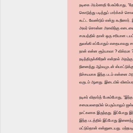
நடிகை அபர்ணதி பேசும்போது, “தேன்
கொடுத்து படித்துப் பார்க்கச் ச
கூட்ட வேண்டும் என்று கூறினார்
அவர் சொன்ன அளவிற்கு எடையை கூட
சமயத்தில் தான் ஒரு சரியான ட
துவங்கி எப்போதும் எதையாவது சா
நான் என்ன சூர்யாவா ? விக்ரமா
நடித்திருக்கிறேன் என்றால் அதற்க
நினைத்து ஆர்வமுடன் ஸ்பாட்டுக்க
நிச்சயமாக இந்த படம் என்னை அடுத
வருடம் ஆனது. இடையில் விளம்பர 
நடிகர் விதார்த் பேசும்போது, “இந
சமையலறையில் பெரும்பாலும் ஜஸ்ட
நாட்களாக இருந்தது. இப்போது இந்
இந்த படத்தில் இப்போது இணைந்து
மட்டும்தான் என்னுடையது. மற்ற