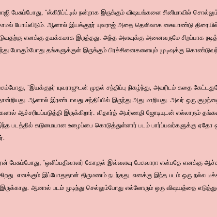
ி பேசும்போது, “ஸ்கிரிப்ட்டில் நன்றாக இருக்கும் விஷயங்களை சினிமாவில் சொல்லு
காமல் போய்விடும். ஆனால் இயக்குநர் யுவராஜ் அதை தெளிவாக கையாண்டு திரையில் 
்டுவதற்கு எனக்கு தயக்கமாக இருந்தது. அந்த அளவுக்கு அனைவருமே சிறப்பாக ந
டிந்து போகும்போது தங்களுக்குள் இருக்கும் பிரச்சினைகளையும் முடிவுக்கு கொண்டுவந்த
ும்போது, “இயக்குநர் யுவராஜுடன் முதல் சந்திப்பு நிகழ்ந்து, அவரிடம் கதை கேட்டது
ியது. ஆனால் இரண்டாவது சந்திப்பில் இருந்து அது மாறியது. அவர் ஒரு குழந்தை மா
்களால் ஆச்சரியப்படுத்தி இருக்கிறார். விதார்த் அபர்ணதி ஜோடியுடன் எல்லாரும் தங
 இந்த படத்தில் கடுமையான உழைப்பை கொடுத்துள்ளார் படம் பார்ப்பவர்களுக்கு ஏதோ 
்.
ன் பேசும்போது, “ஒளிப்பதிவாளர் கோகுல் இவ்வளவு பேசுவாரா என்பதே எனக்கு ஆச்ச
கிறது. எனக்கும் இப்போதுதான் திருமணம் நடந்தது. எனக்கு இந்த படம் ஒரு நல்ல டீச்
இருக்காது. ஆனால் படம் முடிந்து செல்லும்போது எல்லோரும் ஒரு விஷயத்தை எடுத்துச்