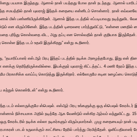
ன்னது பயமாக இருந்தது. ஆனால் நான் பயந்தது போல தான் நடந்தது. ஆனால் யாரிடம்
்த சமயத்தில் தான் யுவராஜ் இந்தக் கதையை என்னிடம் சொன்னார். நான் எவ்வ
் மிஸ் பண்ணியிருக்கிறேன். ஆனால் இந்த படத்தில் எப்படியாவது நடித்துவிட வேண
ண்டும் என விரும்பினேன். இந்த படத்தின் டிரைலரை பார்த்துவிட்டு, “என்னை மனதில்
ை புரிந்து கொள்வதை விட, அது தப்பு என சொல்வதில் தான் குறியாக இருந்தேன். 
ு கொள்ள இந்த படம் உதவி இருக்கிறது” என்று கூறினார்.
ோது, “தயாரிப்பாளர் எஸ்.ஆர் பிரபு இந்தப் படத்தில் நடிக்க அழைத்தபோது, இது என் த
எனக்கு தெரிந்திருக்கவில்லை. இயக்குநர் யுவராஜ் கிட்டத்தட்ட 4 மணி நேரம் இந்த
ளுமே பிரகாசிக்க வாய்ப்பு கொடுத்து இருக்கிறார். எல்லோருமே கடின உழைப்பை கொடு
ைய கற்றுக் கொண்டேன்” என்று கூறினார்.
, “இந்த படம் எல்லாருக்குமே ஸ்பெஷல். எஸ்ஆர் பிரபு உங்களுக்கு ஒரு ஸ்பெஷல் கேரக்டர
னால் நிச்சயமாக அதில் நடித்தே ஆக வேண்டும் என்கிற ஆர்வம் வந்துவிட்டது. 15
 ஒரு கேரக்டரில் நடிக்க எல்லா நடிகர்களும் விரும்புவார்கள். முழு கதையையும் நான
ிரபாகரன் பாடல் உருவாக்கும் காட்சியை நேரில் பார்த்து பிரமித்தேன். ஒளிப்பதிவாளர் கோ