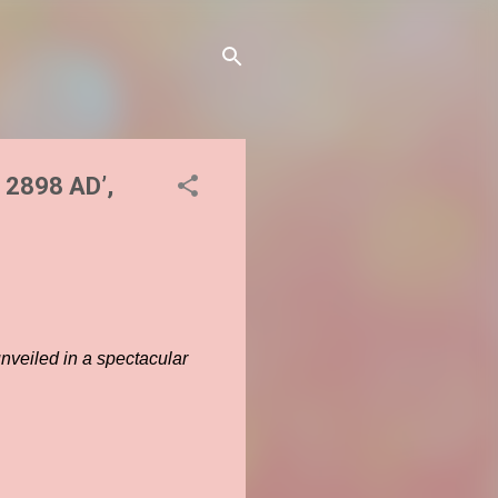
i 2898 AD’,
unveiled in a spectacular