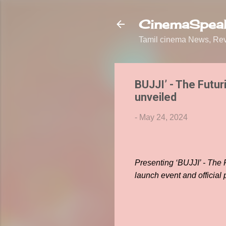
CinemaSpeak
Tamil cinema News, Revi
BUJJI’ - The Futur
unveiled
-
May 24, 2024
Presenting ‘BUJJI’ - The 
launch event and official