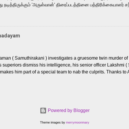
நடித்திருக்கும் 'அருள்வான்' திரைப்படத்தினை பத்திரிக்கையாளர் சந
து. இயக்குநர் கணேஷ் விநாயகன் இயக்கத்தில் உருவாகியுள்ள 'அருள்
ி, ஆரவ், காளி வெங்கட், ரம்யா பாண்டியன், வி டி வி கணேஷ் , ஜான் விஜ
ீரன்' சரவணன், ஹரிஷ் உத்தமன் உள்ளிட்ட பலர் நடித்திருக்கிறார்கள். எம்
்கும் இந்த திரைப்படத்திற்கு ஜீ. வி. பிரகாஷ் குமார் இசையமைத்திருக்க
Thadayam
ா கலை இயக்கத்தை கவனிக்க.. லாரன்ஸ் கிஷோர் படத் தொகுப்பு
டிருக்கிறார். கல்வியின் அவசியத்தை வலியுறுத்தி தயாராகி இருக்கு
் புரொடக்ஷன்ஸ் பிரைவேட் லிமிடெட் சார்பில் தயாரிப்பாளர் எஸ் ஜி சரவண
man ( Samuthirakani ) investigates a gruesome twin murder of 2
ை சக்தி பிலிம் ஃபேக்டரி நிறுவனம் சார்பில் சக்திவேலன் வழங...
s superiors dismiss his intelligence, his senior officer Lakshmi (
makes him part of a special team to nab the culprits. Thanks to 
nages to trace possible suspects in a hamlet in a border town i
 dig deeper, several layers emerge which link the case to events
 the kiĺlers ? Do cops Adhyaman and Lakshmi manage to nab 
come in their way? The crime story allegedly based on true even
 cat -and- mouse investigative cop thriller. The first few episod
Powered by Blogger
r details. What follows is a chilling series of encounters betwee
rs (played by Prem and Raj Tirandasu ). While both look menac
Theme images by
merrymoonmary
 Raj ( Pushpa, OG, and othe...