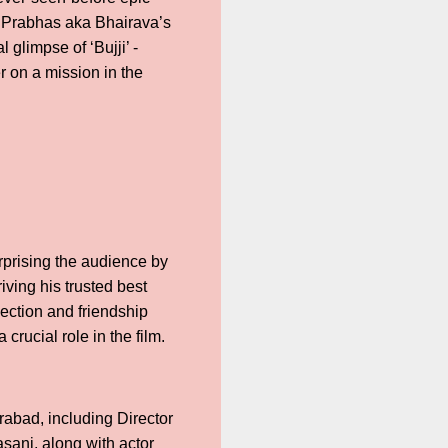
e Prabhas aka Bhairava’s
glimpse of ‘Bujji’ -
r on a mission in the
urprising the audience by
iving his trusted best
ection and friendship
crucial role in the film.
abad, including Director
ani, along with actor