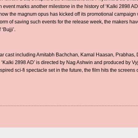
 event marks another milestone in the history of ‘Kalki 2898 AD
e how the magnum opus has kicked off its promotional campaign 
orm of saving such events for the release week, the makers hav
‘Bujji’.
tar cast including Amitabh Bachchan, Kamal Haasan, Prabhas
, ‘Kalki 2898 AD’ is directed by Nag Ashwin and produced by Vy
spired sci-fi spectacle set in the future, the film hits the screen