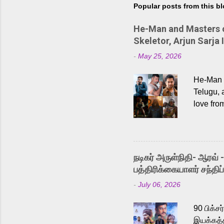
Popular posts from this b
He-Man and Masters of
Skeletor, Arjun Sarja 
-
May 25, 2026
He-Man a
Telugu, 
love fro
the rece
Adding t
singer K
like “Be
நடிகர் அருள்நிதி- ஆரவ் 
Karthik 
பத்திரிக்கையாளர் சந்திப்
a strong
-
July 06, 2026
antagoni
Malayala
90 பிக்ச
இயக்கத்த