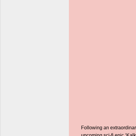
Following an extraordinary 
upcoming sci-fi epic ‘Kalk