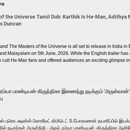
log
 the Universe Tamil Dub: Karthik Is He-Man, Adithya 
Is Duncan
nd The Masters of the Universe is all set to release in India in 
and Malayalam on 5th June, 2026. While the English trailer has a
m cult He-Man fans and offered audiences an exciting glimpse int
ntly released Tamil trailer has also generated strong excitemen
o the growing buzz is the film’s powerful Tamil voice cast led b
arthik, who lends his voice to the iconic superhero He-Man. K
hene De” from Raavan, “Oru Maalai” from Ghajini, and “Mun Andh
-ரம்யா பாண்டியன்-கிருத்திகா இணைந்து நடிக்கும் 'அருள்வான்'
is loved for his versatile voice and strong command over multip
பு
 fit for the legendary character. Adithya Menon, known for portr
sts across South Indian cinema, voices the menacing Skeletor a
m, and Telugu versions. Joining them is Action King Arjun...
ர்ஸ் புரொடக்ஷன்ஸ் பிரைவேட் லிமிடெட் S.G.சரவணன் தயாரிப்பில் இய
ில் நடிகர்கள் அருள்நிதி - ஆரவ் ,ரம்யா பாண்டியன் -கிருத்திகா ஆகிய