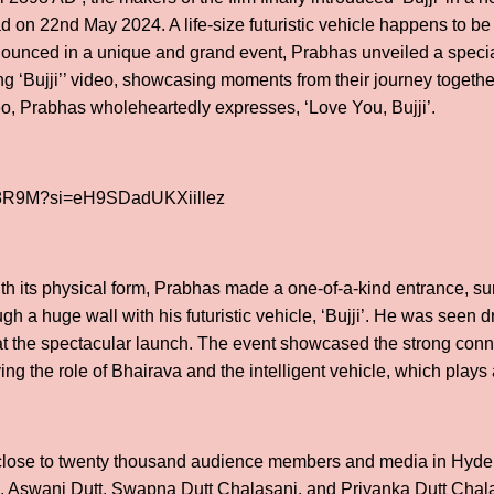
 on 22nd May 2024. A life-size futuristic vehicle happens to b
nnounced in a unique and grand event, Prabhas unveiled a special 
ng ‘Bujji’’ video, showcasing moments from their journey togethe
o, Prabhas wholeheartedly expresses, ‘Love You, Bujji’.
Pv8R9M?si=eH9SDadUKXiillez
with its physical form, Prabhas made a one-of-a-kind entrance, s
gh a huge wall with his futuristic vehicle, ‘Bujji’. He was seen dr
 at the spectacular launch. The event showcased the strong conn
g the role of Bhairava and the intelligent vehicle, which plays a 
close to twenty thousand audience members and media in Hyder
 Aswani Dutt, Swapna Dutt Chalasani, and Priyanka Dutt Chalas