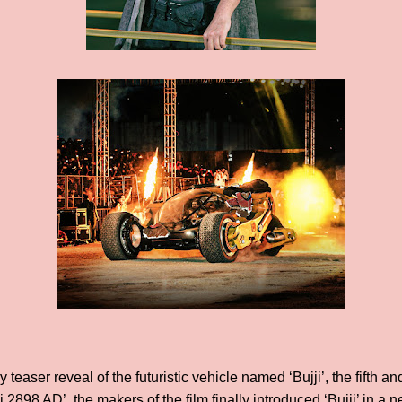
teaser reveal of the futuristic vehicle named ‘Bujji’, the fifth an
i 2898 AD’, the makers of the film finally introduced ‘Bujji’ in a