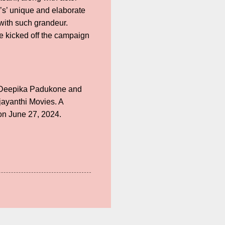
’s’ unique and elaborate
with such grandeur.
e kicked off the campaign
, Deepika Padukone and
jayanthi Movies. A
s on June 27, 2024.