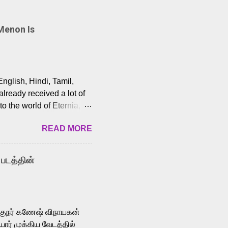
Menon Is
English, Hindi, Tamil,
lready received a lot of
o the world of Eternia,
t among Tamil audiences.
READ MORE
y celebrated playback
nown for memorable songs
i” from 7 Aum Arivu,
 படத்தின்
le languages, making him
aying memorable
cross the Tamil,
க்குநர் கணேஷ் விநாயகன்
ோர் முக்கிய வேடத்தில்