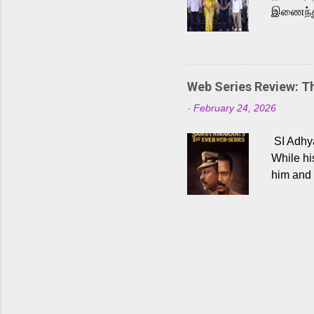
இணைந்து 
நடைபெற்ற
அருள்நித
'பருத்திவ
செய்திருக
Web Series Review: 
இளையராஜ
-
February 24, 2026
மேற்கொண்
பிக்சர்ஸ
SI Adhya
இப்படத்த
While hi
him and 
force ma
begin to
Who are
dangers 
gripping
characte
characte
choices,