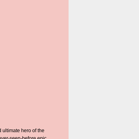
d ultimate hero of the
 never-seen-before epic