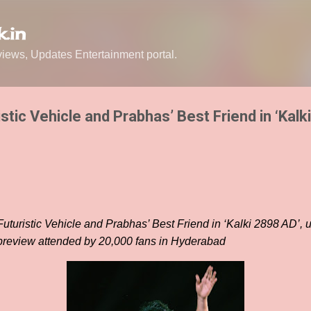
Skip to main content
.in
ews, Updates Entertainment portal.
istic Vehicle and Prabhas’ Best Friend in ‘Kalk
Futuristic Vehicle and Prabhas’ Best Friend in ‘Kalki 2898 AD’, 
 preview attended by 20,000 fans in Hyderabad