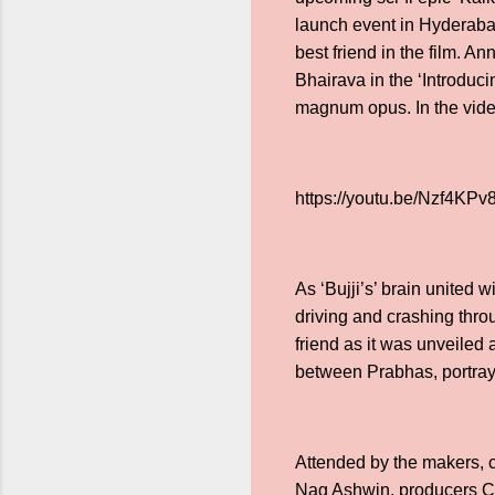
launch event in Hyderabad
best friend in the film. A
Bhairava in the ‘Introduci
magnum opus. In the vide
https://youtu.be/Nzf4K
As ‘Bujji’s’ brain united 
driving and crashing throu
friend as it was unveiled
between Prabhas, portrayin
Attended by the makers, 
Nag Ashwin, producers C.