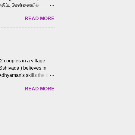
்திப்பு சென்னையில்
வான்' திரைப்படத்தில்
READ MORE
ய், பேபி கிருத்திகா,
. சுகுமார் ஒளிப்பதிவு
ிறார். லால்குடி
 பணிகளை
ம் இந்தத் திரைப்படத்தை 90
ன் தயாரித்திருக்கிறார்.
 couples in a village.
 Sshivada ) believes in
Adhyaman's skills the task
n Andhra Pradesh. As they
READ MORE
 dating back to 1995.
them? What obstacles and
ts is a slow burn but
es set the backdrop and
n the cops and villainous
ing and are superb