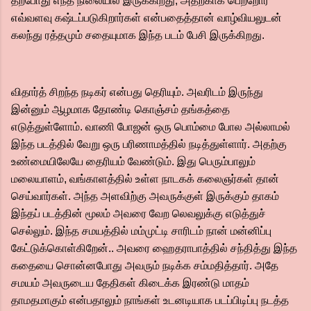
தற்போது எந்த நிலையில் இருக்கிறது, அதற்காக பெற்றோர்
எவ்வளவு கஷ்டப்படுகிறார்கள் என்பதைத்தான் வாழ்வியலுடன்
கலந்து ரத்தமும் சதையுமாக இந்த படம் பேசி இருக்கிறது.
விதார்த் சிறந்த நடிகர் என்பது தெரியும். அவரிடம் இருந்து
இன்னும் ஆழமாக தோண்டி கொஞ்சம் தங்கத்தை
எடுத்துள்ளோம். வாணி போஜன் ஒரு பொம்மை போல அல்லாமல்
இந்த படத்தில் வேறு ஒரு பரிணாமத்தில் நடித்துள்ளார். அதற்கு
உண்மையிலேயே தைரியம் வேண்டும். இது பெரும்பாலும்
மலையாளம், வங்காளத்தில் உள்ள நாடகக் கலைஞர்கள் தான்
செய்வார்கள். அந்த அளவிற்கு அவருக்குள் இருக்கும் தாகம்
இந்தப் படத்தின் மூலம் அவரை வேற லெவலுக்கு எடுத்துச்
செல்லும். இந்த சமயத்தில் மம்முட்டி சாரிடம் நான் மன்னிப்பு
கேட்டுக்கொள்கிறேன்.. அவரை ஹைதராபாத்தில் சந்தித்து இந்த
கதையை சொன்னபோது அவரும் நடிக்க சம்மதித்தார். அதே
சமயம் அவருடைய தேதிகள் கிடைக்க இரண்டு மாதம்
தாமதமாகும் என்பதாலும் நாங்கள் உடனடியாக படப்பிடிப்பு நடத்த