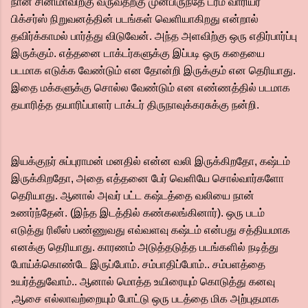
நான் சினிமாவிற்கு வருவதற்கு முன்பிருந்தே ட்ரீம் வாரியர்
பிக்சர்ஸ் நிறுவனத்தின் படங்கள் வெளியாகிறது என்றால்
தவிர்க்காமல் பார்த்து விடுவேன். அந்த அளவிற்கு ஒரு எதிர்பார்ப்பு
இருக்கும். எத்தனை டாக்டர்களுக்கு இப்படி ஒரு கதையை
படமாக எடுக்க வேண்டும் என தோன்றி இருக்கும் என தெரியாது.
இதை மக்களுக்கு சொல்ல வேண்டும் என எண்ணத்தில் படமாக
தயாரித்த தயாரிப்பாளர் டாக்டர் திருநாவுக்கரசுக்கு நன்றி.
இயக்குநர் சுப்புராமன் மனதில் என்ன வலி இருக்கிறதோ, கஷ்டம்
இருக்கிறதோ, அதை எத்தனை பேர் வெளியே சொல்வார்களோ
தெரியாது. ஆனால் அவர் பட்ட கஷ்டத்தை வலியை நான்
உணர்ந்தேன். (இந்த இடத்தில் கண்கலங்கினார்). ஒரு படம்
எடுத்து ரிலீஸ் பண்ணுவது எவ்வளவு கஷ்டம் என்பது சத்தியமாக
எனக்கு தெரியாது. காரணம் அடுத்தடுத்த படங்களில் நடித்து
போய்க்கொண்டே இருப்போம். சம்பாதிப்போம்.. சம்பளத்தை
உயர்த்துவோம்.. ஆனால் மொத்த உயிரையும் கொடுத்து கனவு
,ஆசை எல்லாவற்றையும் போட்டு ஒரு படத்தை மிக அற்புதமாக