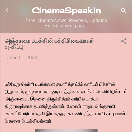
Skip to main content
CinemaSpeak.in
Tamil cinema News, Reviews, Updates
Entertainment portal.
அஞ்சாமை படத்தின் பத்திரிகையாளர்
சந்திப்பு
-
June 01, 2024
பல்வேறு வெற்றி படங்களை தயாரித்த ட்ரீம் வாரியர் பிக்சர்ஸ்
நிறுவனம், முழுமையாக ஒரு படத்தினை வாங்கி வெளியிடும் படம்
‘அஞ்சாமை’. இதனை திருச்சித்ரம் சார்பில் டாக்டர்
திருநாவுக்கரசு தயாரித்துள்ளார். மோகன் ராஜா, லிங்குசாமி
உள்ளிட்டோரிடம் உதவி இயக்குநராக பணிபுரிந்த எஸ்.பி.சுப்புராமன்
இதனை இயக்கியுள்ளார்.