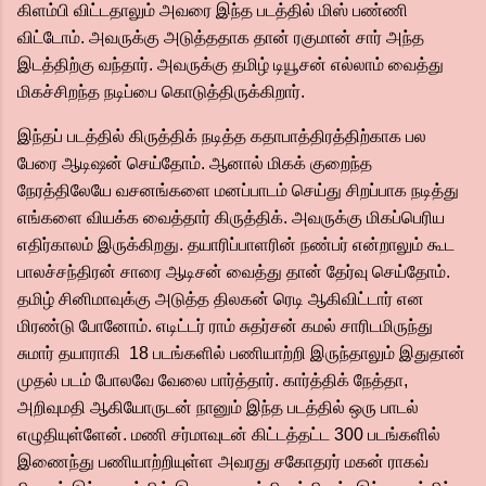
கிளம்பி விட்டதாலும் அவரை இந்த படத்தில் மிஸ் பண்ணி
விட்டோம். அவருக்கு அடுத்ததாக தான் ரகுமான் சார் அந்த
இடத்திற்கு வந்தார். அவருக்கு தமிழ் டியூசன் எல்லாம் வைத்து
மிகச்சிறந்த நடிப்பை கொடுத்திருக்கிறார்.
இந்தப் படத்தில் கிருத்திக் நடித்த கதாபாத்திரத்திற்காக பல
பேரை ஆடிஷன் செய்தோம். ஆனால் மிகக் குறைந்த
நேரத்திலேயே வசனங்களை மனப்பாடம் செய்து சிறப்பாக நடித்து
எங்களை வியக்க வைத்தார் கிருத்திக். அவருக்கு மிகப்பெரிய
எதிர்காலம் இருக்கிறது. தயாரிப்பாளரின் நண்பர் என்றாலும் கூட
பாலச்சந்திரன் சாரை ஆடிசன் வைத்து தான் தேர்வு செய்தோம்.
தமிழ் சினிமாவுக்கு அடுத்த திலகன் ரெடி ஆகிவிட்டார் என
மிரண்டு போனோம். எடிட்டர் ராம் சுதர்சன் கமல் சாரிடமிருந்து
சுமார் தயாராகி 18 படங்களில் பணியாற்றி இருந்தாலும் இதுதான்
முதல் படம் போலவே வேலை பார்த்தார். கார்த்திக் நேத்தா,
அறிவுமதி ஆகியோருடன் நானும் இந்த படத்தில் ஒரு பாடல்
எழுதியுள்ளேன். மணி சர்மாவுடன் கிட்டத்தட்ட 300 படங்களில்
இணைந்து பணியாற்றியுள்ள அவரது சகோதரர் மகன் ராகவ்