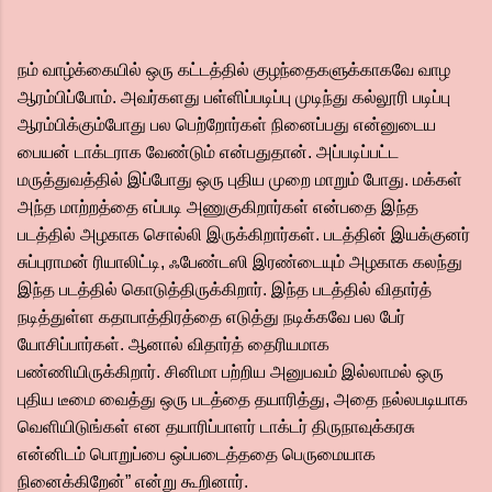
நம் வாழ்க்கையில் ஒரு கட்டத்தில் குழந்தைகளுக்காகவே வாழ
ஆரம்பிப்போம். அவர்களது பள்ளிப்படிப்பு முடிந்து கல்லூரி படிப்பு
ஆரம்பிக்கும்போது பல பெற்றோர்கள் நினைப்பது என்னுடைய
பையன் டாக்டராக வேண்டும் என்பதுதான். அப்படிப்பட்ட
மருத்துவத்தில் இப்போது ஒரு புதிய முறை மாறும் போது. மக்கள்
அந்த மாற்றத்தை எப்படி அணுகுகிறார்கள் என்பதை இந்த
படத்தில் அழகாக சொல்லி இருக்கிறார்கள். படத்தின் இயக்குனர்
சுப்புராமன் ரியாலிட்டி, ஃபேண்டஸி இரண்டையும் அழகாக கலந்து
இந்த படத்தில் கொடுத்திருக்கிறார். இந்த படத்தில் விதார்த்
நடித்துள்ள கதாபாத்திரத்தை எடுத்து நடிக்கவே பல பேர்
யோசிப்பார்கள். ஆனால் விதார்த் தைரியமாக
பண்ணியிருக்கிறார். சினிமா பற்றிய அனுபவம் இல்லாமல் ஒரு
புதிய டீமை வைத்து ஒரு படத்தை தயாரித்து, அதை நல்லபடியாக
வெளியிடுங்கள் என தயாரிப்பாளர் டாக்டர் திருநாவுக்கரசு
என்னிடம் பொறுப்பை ஒப்படைத்ததை பெருமையாக
நினைக்கிறேன்” என்று கூறினார்.