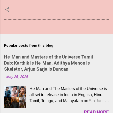
Popular posts from this blog
He-Man and Masters of the Universe Tamil
Dub: Karthik Is He-Man, Adithya Menon Is
Skeletor, Arjun Sarja Is Duncan
-
May 25, 2026
He-Man and The Masters of the Universe is
all set to release in India in English, Hindi,
Tamil, Telugu, and Malayalam on 5th June,
2026. While the English trailer has already
READ MORE
received a lot of love from cult He-Man fans