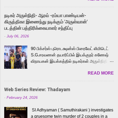
and offered audiences an exciting glimpse
into the world of Eternia, the recently
நடிகர் அருள்நிதி- ஆரவ் -ரம்யா பாண்டியன்-
released Tamil trailer has also generated
கிருத்திகா இணைந்து நடிக்கும் 'அருள்வான்'
strong excitement among Tamil audiences.
படத்தின் பத்திரிக்கையாளர் சந்திப்பு
Adding to the growing buzz is the film’s
-
July 06, 2026
powerful Tamil voice cast led by celebrated
playback singer Karthik, who lends his voice
90 பிக்சர்ஸ் புரொடக்ஷன்ஸ் பிரைவேட் லிமிடெட்
to the iconic superhero He-Man. Known for
S.G.சரவணன் தயாரிப்பில் இயக்குநர் கணேஷ்
memorable songs like “Behene De” from
விநாயகன் இயக்கத்தில் நடிகர்கள் அருள்நிதி -
Raavan, “Oru Maalai” from Ghajini, and
ஆரவ் ,ரம்யா பாண்டியன் -கிருத்திகா ஆகியோர்
“Mun Andhi” from 7 Aum Arivu, Karthik is
READ MORE
முக்கிய வேடத்தில் இணைந்து நடித்திருக்கும்
loved for his versatile voice and strong
'அருள்வான்' திரைப்படத்தினை
command over multiple languages, making
பத்திரிக்கையாளர் சந்திப்பு சென்னையில்
him a strong fit for the legendary character.
Web Series Review: Thadayam
நடைபெற்றது. இயக்குநர் கணேஷ் விநாயகன்
Adithya Menon, known for portraying
-
February 24, 2026
இயக்கத்தில் உருவாகியுள்ள 'அருள்வான்'
memorable antagonists across South Indian
திரைப்படத்தில் அருள்நிதி, ஆரவ், காளி
cinema, voices the menacing Skeletor
SI Adhyaman ( Samuthirakani ) investigates
வெங்கட், ரம்யா பாண்டியன், வி டி வி கணேஷ் ,
across the Tamil, Malayalam, and Telugu
a gruesome twin murder of 2 couples in a