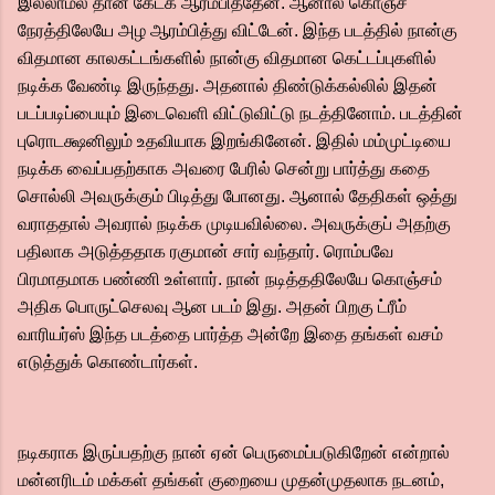
இல்லாமல் தான் கேட்க ஆரம்பித்தேன். ஆனால் கொஞ்ச
நேரத்திலேயே அழ ஆரம்பித்து விட்டேன். இந்த படத்தில் நான்கு
விதமான காலகட்டங்களில் நான்கு விதமான கெட்டப்புகளில்
நடிக்க வேண்டி இருந்தது. அதனால் திண்டுக்கல்லில் இதன்
படப்படிப்பையும் இடைவெளி விட்டுவிட்டு நடத்தினோம். படத்தின்
புரொடக்ஷனிலும் உதவியாக இறங்கினேன். இதில் மம்முட்டியை
நடிக்க வைப்பதற்காக அவரை பேரில் சென்று பார்த்து கதை
சொல்லி அவருக்கும் பிடித்து போனது. ஆனால் தேதிகள் ஒத்து
வராததால் அவரால் நடிக்க முடியவில்லை. அவருக்குப் அதற்கு
பதிலாக அடுத்ததாக ரகுமான் சார் வந்தார். ரொம்பவே
பிரமாதமாக பண்ணி உள்ளார். நான் நடித்ததிலேயே கொஞ்சம்
அதிக பொருட்செலவு ஆன படம் இது. அதன் பிறகு ட்ரீம்
வாரியர்ஸ் இந்த படத்தை பார்த்த அன்றே இதை தங்கள் வசம்
எடுத்துக் கொண்டார்கள்.
நடிகராக இருப்பதற்கு நான் ஏன் பெருமைப்படுகிறேன் என்றால்
மன்னரிடம் மக்கள் தங்கள் குறையை முதன்முதலாக நடனம்,