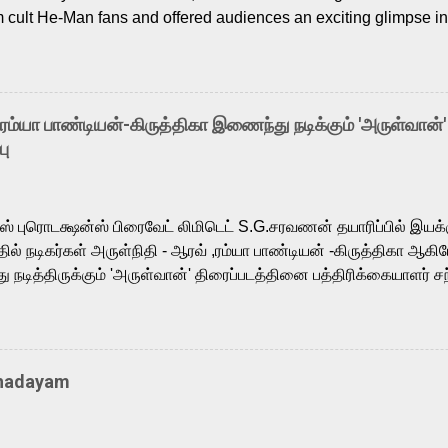
m cult He-Man fans and offered audiences an exciting glimpse int
ntly released Tamil trailer has also generated strong excitemen
o the growing buzz is the film’s powerful Tamil voice cast led b
arthik, who lends his voice to the iconic superhero He-Man. K
hene De” from Raavan, “Oru Maalai” from Ghajini, and “Mun Andh
-ரம்யா பாண்டியன்-கிருத்திகா இணைந்து நடிக்கும் 'அருள்வான்'
is loved for his versatile voice and strong command over multip
பு
 fit for the legendary character. Adithya Menon, known for portr
sts across South Indian cinema, voices the menacing Skeletor a
m, and Telugu versions. Joining them is Action King Arjun...
ர்ஸ் புரொடக்ஷன்ஸ் பிரைவேட் லிமிடெட் S.G.சரவணன் தயாரிப்பில் இய
ில் நடிகர்கள் அருள்நிதி - ஆரவ் ,ரம்யா பாண்டியன் -கிருத்திகா ஆகிய
நடித்திருக்கும் 'அருள்வான்' திரைப்படத்தினை பத்திரிக்கையாளர் சந
து. இயக்குநர் கணேஷ் விநாயகன் இயக்கத்தில் உருவாகியுள்ள 'அருள்
ி, ஆரவ், காளி வெங்கட், ரம்யா பாண்டியன், வி டி வி கணேஷ் , ஜான் விஜ
ீரன்' சரவணன், ஹரிஷ் உத்தமன் உள்ளிட்ட பலர் நடித்திருக்கிறார்கள். எம்
்கும் இந்த திரைப்படத்திற்கு ஜீ. வி. பிரகாஷ் குமார் இசையமைத்திருக்க
Thadayam
ா கலை இயக்கத்தை கவனிக்க.. லாரன்ஸ் கிஷோர் படத் தொகுப்பு
டிருக்கிறார். கல்வியின் அவசியத்தை வலியுறுத்தி தயாராகி இருக்கு
் புரொடக்ஷன்ஸ் பிரைவேட் லிமிடெட் சார்பில் தயாரிப்பாளர் எஸ் ஜி சரவண