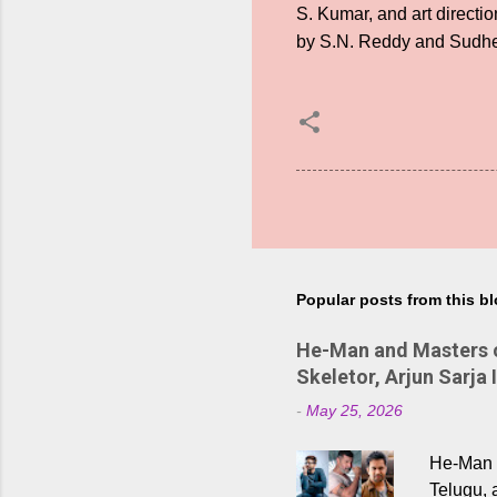
S. Kumar, and art direct
by S.N. Reddy and Sudhe
Popular posts from this b
He-Man and Masters of
Skeletor, Arjun Sarja 
-
May 25, 2026
He-Man a
Telugu, 