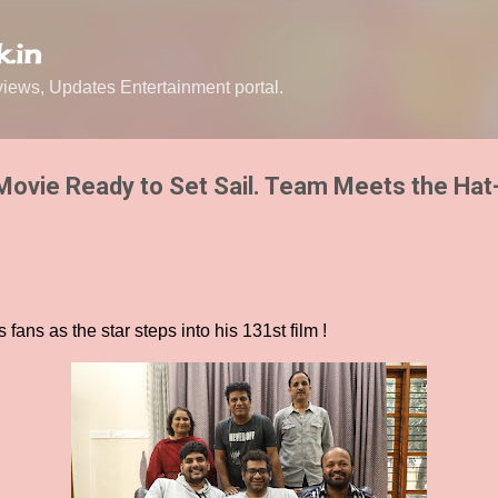
Skip to main content
.in
ews, Updates Entertainment portal.
Movie Ready to Set Sail. Team Meets the Hat-
ans as the star steps into his 131st film !