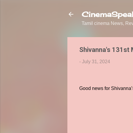
CinemaSpeak
Tamil cinema News, Revi
Shivanna's 131st 
-
July 31, 2024
Good news for Shivanna’s f