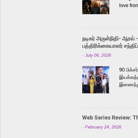
love fro
the rece
Adding t
singer K
like “Be
நடிகர் அருள்நிதி- ஆரவ் 
Karthik 
பத்திரிக்கையாளர் சந்திப்
a strong
-
July 06, 2026
antagoni
Malayala
90 பிக்ச
இயக்கத்த
இணைந்து 
நடைபெற்ற
அருள்நித
'பருத்திவ
செய்திருக
Web Series Review: 
இளையராஜ
-
February 24, 2026
மேற்கொண்
பிக்சர்ஸ