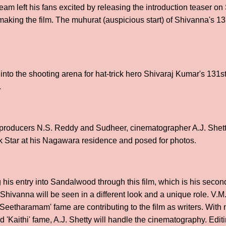
eam left his fans excited by releasing the introduction teaser o
t making the film. The muhurat (auspicious start) of Shivanna's 1
into the shooting arena for hat-trick hero Shivaraj Kumar's 131s
.
, producers N.S. Reddy and Sudheer, cinematographer A.J. Shett
ck Star at his Nagawara residence and posed for photos.
 his entry into Sandalwood through this film, which is his second
e Shivanna will be seen in a different look and a unique role. V.M
Seetharamam' fame are contributing to the film as writers. With
d 'Kaithi' fame, A.J. Shetty will handle the cinematography. Edi