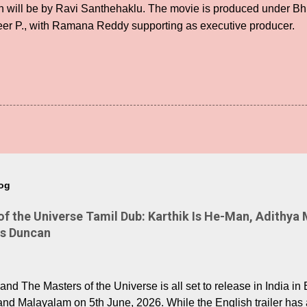
ion will be by Ravi Santhehaklu. The movie is produced under 
er P., with Ramana Reddy supporting as executive producer.
log
 the Universe Tamil Dub: Karthik Is He-Man, Adithya 
Is Duncan
nd The Masters of the Universe is all set to release in India in 
and Malayalam on 5th June, 2026. While the English trailer has a