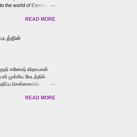
o the world of Eternia,
t among Tamil audiences.
READ MORE
y celebrated playback
nown for memorable songs
i” from 7 Aum Arivu,
 படத்தின்
le languages, making him
aying memorable
cross the Tamil,
க்குநர் கணேஷ் விநாயகன்
ோர் முக்கிய வேடத்தில்
்திப்பு சென்னையில்
வான்' திரைப்படத்தில்
READ MORE
ய், பேபி கிருத்திகா,
. சுகுமார் ஒளிப்பதிவு
ிறார். லால்குடி
 பணிகளை
ம் இந்தத் திரைப்படத்தை 90
ன் தயாரித்திருக்கிறார்.