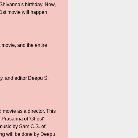
n Shivanna's birthday. Now,
31st movie will happen
t movie, and the entire
y, and editor Deepu S.
 movie as a director. This
. Prasanna of 'Ghost'
 music by Sam C.S. of
ting will be done by Deepu