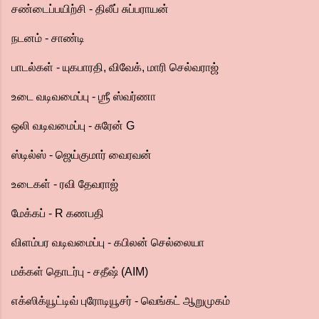
சண்டைப்பயிற்சி - திலீப் சுப்பராயன்
நடனம் - சாண்டி
பாடல்கள் - யுகபாரதி, விவேக், மாரி செல்வராஜ்
உடை வடிவமைப்பு - ஶ்ரீ ஸ்வர்ணா
ஒலி வடிவமைப்பு - சுரேன் G
ஸ்டில்ஸ் - ஜெய்குமார் வைரவன்
உடைகள் - ரவி தேவராஜ்
மேக்கப் - R கணபதி
விளம்பர வடிவமைப்பு - கபிலன் செல்லையா
மக்கள் தொடர்பு - சதீஷ் (AIM)
எக்ஸிக்யூட்டிவ் புரோடியூசர் - வெங்கட் ஆறுமுகம்