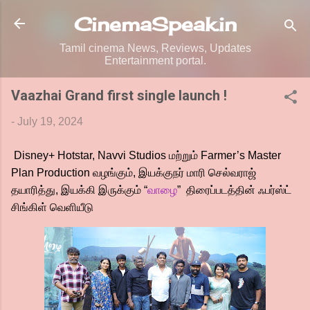
Skip to main content
CinemaSpeak.in
Tamil cinema News, Reviews, Updates
Entertainment portal.
Vaazhai Grand first single launch !
-
July 19, 2024
Disney+ Hotstar, Navvi Studios மற்றும் Farmer’s Master
Plan Production வழங்கும், இயக்குநர் மாரி செல்வராஜ்
தயாரித்து, இயக்கி இருக்கும் “
வாழை
” திரைப்படத்தின் ஃபர்ஸ்ட்
சிங்கிள் வெளியீடு