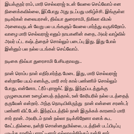
இயக்குநர் ராம், மாரி செல்வராஜ் உடன் வேலை செய்வோம் என
நினைக்கவில்லை, இப்போது அது நடப்பது மகிழ்ச்சி. இங்குள்ள
நடிகர்கள் கலையரசன், திவ்யா துரைசாமி, நிகிலா விமல்
அனைவருடன் வேறு பல படங்களும் வேலை பார்த்து வருகிறோம்.
வாழை மாரி செல்வராஜ் எனும் நாயகனின் கதை, அவர் வாழ்வில்
அவர் பட்ட கஷ்டத்தைச் சொல்லும் படைப்பு இது. இது போல்
இன்னும் பல நல்ல படங்கள் செய்வோம்.
நடிகை திவ்யா துரைசாமி பேசியதாவது..
நான் ரொம்ப நாள் எதிர்பார்த்த மேடை இது, மாரி செல்வராஜ்
என்றாலே பயம் எனக்கு, மாரி சார் கால் பண்ணிச் சொல்லும்
போது, என்னோட ட்ரீம் புராஜக்ட் இது, இந்தப்படத்துக்கு
முழுமையான உழைப்பைத் தந்தால், உன் கேரியரில் நல்ல படத்தைத்
தருவேன் என்றார். அந்த நொடியிலிருந்து நான் என்னை சரண்டர்
பண்ணி விட்டேன். இந்தப்படத்தில் நான் இருக்கக் காரணம் மாரி
சார் தான். அவரிடம் நான் நல்லா நடிக்கிறேனா எனக் கூட
கேட்டதில்லை, நன்றி சொன்னதுமில்லை, படத்தின் படப்பிடிப்பு
முடிந்த நாளில் பாராட்டினார் எல்லாவற்றிற்கும் நன்றி சார்.