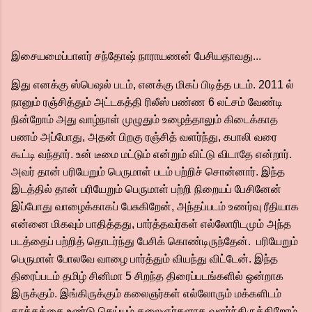
இசையமைப்பாளர் சந்தோஷ் நாராயணன் பேசியதாவது...
இது எனக்கு ஸ்பெஷல் படம், எனக்கு மிகப் பிடித்த படம். 2011 ல்
நானும் ரஞ்சித்தும் அட்டகத்தி ரிலீஸ் பண்ண 6 லட்சம் வேண்டி
நின்றோம் அது வாழ்நாள் முழுதும் உழைத்தாலும் கிடைக்காத
பணம் அப்போது, அதன் பிறகு ரஞ்சித் வளர்ந்து, கபாலி வரை
கூட்டி வந்தார். உன் டீமை மட்டும் என்றும் விட்டு விடாதே என்றார்.
அவர் தான் பரியேறும் பெருமாள் படம் பற்றிச் சொன்னார். இந்த
இடத்தில் தான் பரியேறும் பெருமாள் பற்றி நிறையப் பேசினேன்
இப்போது வாழைக்காகப் பேசுகிறேன், அந்தப்படம் உணர்வு ரீதியாக
என்னை மிகவும் பாதித்தது, பார்த்தவர்கள் எல்லோரிடமும் அந்த
படத்தைப் பற்றித் தொடர்ந்து பேசிக் கொண்டிருந்தேன். பரியேறும்
பெருமாள் போலவே வாழை பார்த்தும் வியந்து விட்டேன். இந்த
திரைப்படம் தமிழ் சினிமா 5 சிறந்த திரைப்படங்களில் ஒன்றாக
இருக்கும். இங்கிருக்கும் கலைஞர்கள் எல்லோரும் மக்களிடம்
தாக்கத்தை உண்டு செய்யும் கலைஞர்களாக வளர்ந்திருக்கிறோம்,