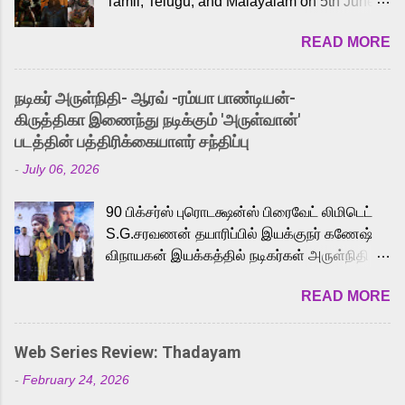
Tamil, Telugu, and Malayalam on 5th June,
2026. While the English trailer has already
READ MORE
received a lot of love from cult He-Man fans
and offered audiences an exciting glimpse
into the world of Eternia, the recently
நடிகர் அருள்நிதி- ஆரவ் -ரம்யா பாண்டியன்-
released Tamil trailer has also generated
கிருத்திகா இணைந்து நடிக்கும் 'அருள்வான்'
strong excitement among Tamil audiences.
படத்தின் பத்திரிக்கையாளர் சந்திப்பு
Adding to the growing buzz is the film’s
-
July 06, 2026
powerful Tamil voice cast led by celebrated
playback singer Karthik, who lends his voice
90 பிக்சர்ஸ் புரொடக்ஷன்ஸ் பிரைவேட் லிமிடெட்
to the iconic superhero He-Man. Known for
S.G.சரவணன் தயாரிப்பில் இயக்குநர் கணேஷ்
memorable songs like “Behene De” from
விநாயகன் இயக்கத்தில் நடிகர்கள் அருள்நிதி -
Raavan, “Oru Maalai” from Ghajini, and
ஆரவ் ,ரம்யா பாண்டியன் -கிருத்திகா ஆகியோர்
“Mun Andhi” from 7 Aum Arivu, Karthik is
READ MORE
முக்கிய வேடத்தில் இணைந்து நடித்திருக்கும்
loved for his versatile voice and strong
'அருள்வான்' திரைப்படத்தினை
command over multiple languages, making
பத்திரிக்கையாளர் சந்திப்பு சென்னையில்
him a strong fit for the legendary character.
Web Series Review: Thadayam
நடைபெற்றது. இயக்குநர் கணேஷ் விநாயகன்
Adithya Menon, known for portraying
-
February 24, 2026
இயக்கத்தில் உருவாகியுள்ள 'அருள்வான்'
memorable antagonists across South Indian