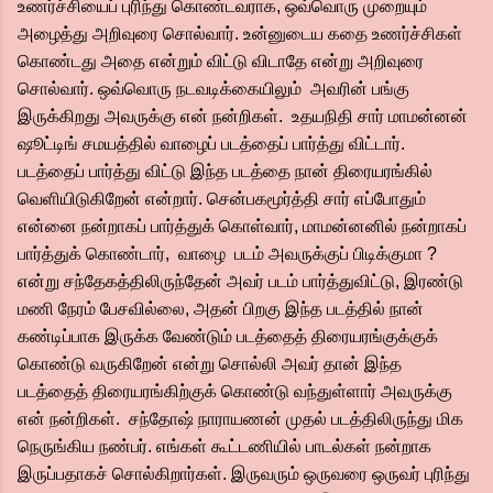
உணர்ச்சியைப் புரிந்து கொண்டவராக, ஒவ்வொரு முறையும்
அழைத்து அறிவுரை சொல்வார். உன்னுடைய கதை உணர்ச்சிகள்
கொண்டது அதை என்றும் விட்டு விடாதே என்று அறிவுரை
சொல்வார். ஒவ்வொரு நடவடிக்கையிலும் அவரின் பங்கு
இருக்கிறது அவருக்கு என் நன்றிகள். உதயநிதி சார் மாமன்னன்
ஷூட்டிங் சமயத்தில் வாழைப் படத்தைப் பார்த்து விட்டார்.
படத்தைப் பார்த்து விட்டு இந்த படத்தை நான் திரையரங்கில்
வெளியிடுகிறேன் என்றார். சென்பகமூர்த்தி சார் எப்போதும்
என்னை நன்றாகப் பார்த்துக் கொள்வார், மாமன்னனில் நன்றாகப்
பார்த்துக் கொண்டார், வாழை படம் அவருக்குப் பிடிக்குமா ?
என்று சந்தேகத்திலிருந்தேன் அவர் படம் பார்த்துவிட்டு, இரண்டு
மணி நேரம் பேசவில்லை, அதன் பிறகு இந்த படத்தில் நான்
கண்டிப்பாக இருக்க வேண்டும் படத்தைத் திரையரங்குக்குக்
கொண்டு வருகிறேன் என்று சொல்லி அவர் தான் இந்த
படத்தைத் திரையரங்கிற்குக் கொண்டு வந்துள்ளார் அவருக்கு
என் நன்றிகள். சந்தோஷ் நாராயணன் முதல் படத்திலிருந்து மிக
நெருங்கிய நண்பர். எங்கள் கூட்டணியில் பாடல்கள் நன்றாக
இருப்பதாகச் சொல்கிறார்கள். இருவரும் ஒருவரை ஒருவர் புரிந்து