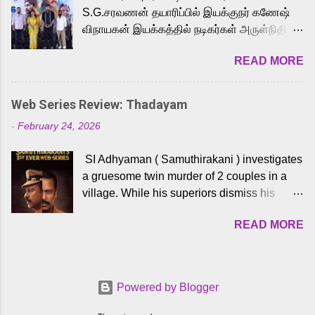
to the iconic superhero He-Man. Known for
S.G.சரவணன் தயாரிப்பில் இயக்குநர் கணேஷ்
memorable songs like “Behene De” from
விநாயகன் இயக்கத்தில் நடிகர்கள் அருள்நிதி -
Raavan, “Oru Maalai” from Ghajini, and
ஆரவ் ,ரம்யா பாண்டியன் -கிருத்திகா ஆகியோர்
“Mun Andhi” from 7 Aum Arivu, Karthik is
READ MORE
முக்கிய வேடத்தில் இணைந்து நடித்திருக்கும்
loved for his versatile voice and strong
'அருள்வான்' திரைப்படத்தினை
command over multiple languages, making
பத்திரிக்கையாளர் சந்திப்பு சென்னையில்
him a strong fit for the legendary character.
Web Series Review: Thadayam
நடைபெற்றது. இயக்குநர் கணேஷ் விநாயகன்
Adithya Menon, known for portraying
-
February 24, 2026
இயக்கத்தில் உருவாகியுள்ள 'அருள்வான்'
memorable antagonists across South Indian
திரைப்படத்தில் அருள்நிதி, ஆரவ், காளி
cinema, voices the menacing Skeletor
SI Adhyaman ( Samuthirakani ) investigates
வெங்கட், ரம்யா பாண்டியன், வி டி வி கணேஷ் ,
across the Tamil, Malayalam, and Telugu
a gruesome twin murder of 2 couples in a
ஜான் விஜய், பேபி கிருத்திகா, 'பருத்திவீரன்'
versions. Joining them is Action King Arjun...
village. While his superiors dismiss his
சரவணன், ஹரிஷ் உத்தமன் உள்ளிட்ட பலர்
intelligence, his senior officer Lakshmi (
நடித்திருக்கிறார்கள். எம். சுகுமார் ஒளிப்பதிவு
READ MORE
Sshivada ) believes in him and makes him
செய்திருக்கும் இந்த திரைப்படத்திற்கு ஜீ. வி.
part of a special team to nab the culprits.
பிரகாஷ் குமார் இசையமைத்திருக்கிறார்.
Thanks to Adhyaman's skills the task force
லால்குடி இளையராஜா கலை இயக்கத்தை
manages to trace possible suspects in a
கவனிக்க.. லாரன்ஸ் கிஷோர் படத் தொகுப்பு
Powered by Blogger
hamlet in a border town in Andhra Pradesh.
பணிகளை மேற்கொண்டிருக்கிறார். கல்வியின்
As they begin to dig deeper, several layers