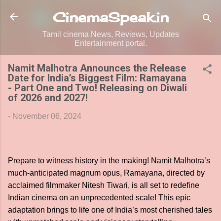
Skip to main content
CinemaSpeak.in
Tamil cinema News, Reviews, Updates
Entertainment portal.
Namit Malhotra Announces the Release
Date for India’s Biggest Film: Ramayana
- Part One and Two! Releasing on Diwali
of 2026 and 2027!
-
November 06, 2024
Prepare to witness history in the making! Namit Malhotra’s
much-anticipated magnum opus, Ramayana, directed by
acclaimed filmmaker Nitesh Tiwari, is all set to redefine
Indian cinema on an unprecedented scale! This epic
adaptation brings to life one of India’s most cherished tales