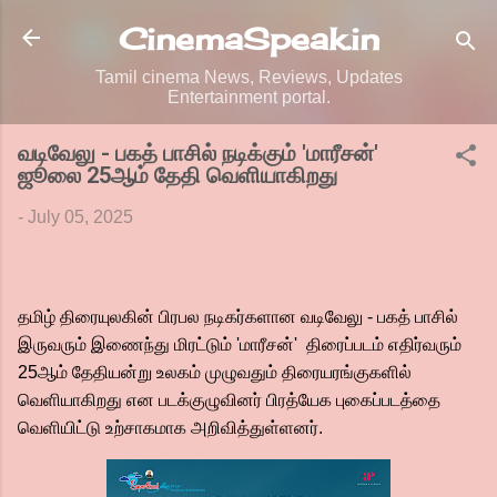
Skip to main content
CinemaSpeak.in
Tamil cinema News, Reviews, Updates
Entertainment portal.
வடிவேலு - பகத் பாசில் நடிக்கும் 'மாரீசன்'
ஜூலை 25ஆம் தேதி வெளியாகிறது
-
July 05, 2025
தமிழ் திரையுலகின் பிரபல நடிகர்களான வடிவேலு - பகத் பாசில்
இருவரும் இணைந்து மிரட்டும் 'மாரீசன்' திரைப்படம் எதிர்வரும்
25ஆம் தேதியன்று உலகம் முழுவதும் திரையரங்குகளில்
வெளியாகிறது என படக்குழுவினர் பிரத்யேக புகைப்படத்தை
வெளியிட்டு உற்சாகமாக அறிவித்துள்ளனர்.