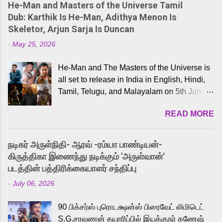
He-Man and Masters of the Universe Tamil
Dub: Karthik Is He-Man, Adithya Menon Is
Skeletor, Arjun Sarja Is Duncan
-
May 25, 2026
He-Man and The Masters of the Universe is
all set to release in India in English, Hindi,
Tamil, Telugu, and Malayalam on 5th June,
2026. While the English trailer has already
READ MORE
received a lot of love from cult He-Man fans
and offered audiences an exciting glimpse
into the world of Eternia, the recently
நடிகர் அருள்நிதி- ஆரவ் -ரம்யா பாண்டியன்-
released Tamil trailer has also generated
கிருத்திகா இணைந்து நடிக்கும் 'அருள்வான்'
strong excitement among Tamil audiences.
படத்தின் பத்திரிக்கையாளர் சந்திப்பு
Adding to the growing buzz is the film’s
-
July 06, 2026
powerful Tamil voice cast led by celebrated
playback singer Karthik, who lends his voice
90 பிக்சர்ஸ் புரொடக்ஷன்ஸ் பிரைவேட் லிமிடெட்
to the iconic superhero He-Man. Known for
S.G.சரவணன் தயாரிப்பில் இயக்குநர் கணேஷ்