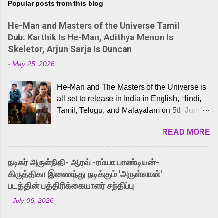
Popular posts from this blog
He-Man and Masters of the Universe Tamil
Dub: Karthik Is He-Man, Adithya Menon Is
Skeletor, Arjun Sarja Is Duncan
-
May 25, 2026
He-Man and The Masters of the Universe is
all set to release in India in English, Hindi,
Tamil, Telugu, and Malayalam on 5th June,
2026. While the English trailer has already
READ MORE
received a lot of love from cult He-Man fans
and offered audiences an exciting glimpse
into the world of Eternia, the recently
நடிகர் அருள்நிதி- ஆரவ் -ரம்யா பாண்டியன்-
released Tamil trailer has also generated
கிருத்திகா இணைந்து நடிக்கும் 'அருள்வான்'
strong excitement among Tamil audiences.
படத்தின் பத்திரிக்கையாளர் சந்திப்பு
Adding to the growing buzz is the film’s
-
July 06, 2026
powerful Tamil voice cast led by celebrated
playback singer Karthik, who lends his voice