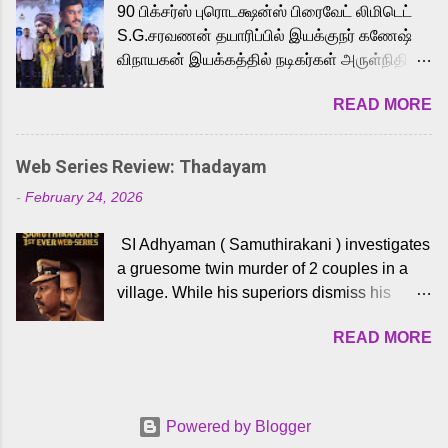
90 பிக்சர்ஸ் புரொடக்ஷன்ஸ் பிரைவேட் லிமிடெட்
to the iconic superhero He-Man. Known for
S.G.சரவணன் தயாரிப்பில் இயக்குநர் கணேஷ்
memorable songs like “Behene De” from
விநாயகன் இயக்கத்தில் நடிகர்கள் அருள்நிதி -
Raavan, “Oru Maalai” from Ghajini, and
ஆரவ் ,ரம்யா பாண்டியன் -கிருத்திகா ஆகியோர்
“Mun Andhi” from 7 Aum Arivu, Karthik is
READ MORE
முக்கிய வேடத்தில் இணைந்து நடித்திருக்கும்
loved for his versatile voice and strong
'அருள்வான்' திரைப்படத்தினை
command over multiple languages, making
பத்திரிக்கையாளர் சந்திப்பு சென்னையில்
him a strong fit for the legendary character.
Web Series Review: Thadayam
நடைபெற்றது. இயக்குநர் கணேஷ் விநாயகன்
Adithya Menon, known for portraying
-
February 24, 2026
இயக்கத்தில் உருவாகியுள்ள 'அருள்வான்'
memorable antagonists across South Indian
திரைப்படத்தில் அருள்நிதி, ஆரவ், காளி
cinema, voices the menacing Skeletor
SI Adhyaman ( Samuthirakani ) investigates
வெங்கட், ரம்யா பாண்டியன், வி டி வி கணேஷ் ,
across the Tamil, Malayalam, and Telugu
a gruesome twin murder of 2 couples in a
ஜான் விஜய், பேபி கிருத்திகா, 'பருத்திவீரன்'
versions. Joining them is Action King Arjun...
village. While his superiors dismiss his
சரவணன், ஹரிஷ் உத்தமன் உள்ளிட்ட பலர்
intelligence, his senior officer Lakshmi (
நடித்திருக்கிறார்கள். எம். சுகுமார் ஒளிப்பதிவு
READ MORE
Sshivada ) believes in him and makes him
செய்திருக்கும் இந்த திரைப்படத்திற்கு ஜீ. வி.
part of a special team to nab the culprits.
பிரகாஷ் குமார் இசையமைத்திருக்கிறார்.
Thanks to Adhyaman's skills the task force
லால்குடி இளையராஜா கலை இயக்கத்தை
manages to trace possible suspects in a
கவனிக்க.. லாரன்ஸ் கிஷோர் படத் தொகுப்பு
Powered by Blogger
hamlet in a border town in Andhra Pradesh.
பணிகளை மேற்கொண்டிருக்கிறார். கல்வியின்