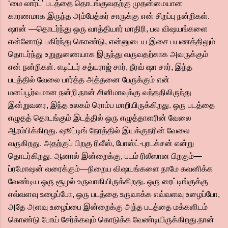
‘மை லார்ட்’ படத்தை தொடங்குவதற்கு முதன்மையான
காரணமாக இருந்த அம்பேத்கர் சாருக்கு என் சிறப்பு நன்றிகள்.
ஷான் —தொடர்ந்து ஒரு வாத்தியார் மாதிரி, பல விஷயங்களை
என்னோடு பகிர்ந்து கொண்டு, என்னுடைய இசை பயணத்திலும்
தொடர்ந்து உறுதுணையாக இருந்து வருவதற்காக அவருக்கும்
என் நன்றிகள். எடிட்டர் சத்யராஜ் சார், நீரவ் ஷா சார், இந்த
படத்தில் வேலை பார்த்த அத்தனை பேருக்கும் என்
மனப்பூர்வமான நன்றி.நான் சினிமாவுக்கு வந்ததிலிருந்து
இன்றுவரை, இந்த உலகம் ரொம்ப மாறியிருக்கிறது. ஒரு படத்தை
எழுதத் தொடங்கும் இடத்தில் ஒரு எழுத்தாளரின் வேலை
ஆரம்பிக்கிறது. ஷூட்டிங் நேரத்தில் இயக்குநரின் வேலை
வருகிறது. அதற்குப் பிறகு ரிலீஸ், போஸ்ட்-புரடக்சன் என்று
தொடர்கிறது. ஆனால் இன்றைக்கு, படம் ரிலீஸான பிறகும்—
ப்ரமோஷன் வரைக்கும்—நிறைய விஷயங்களை நாமே கவனிக்க
வேண்டிய ஒரு சூழல் உருவாகியிருக்கிறது. ஒரு ரைட்டிங்குக்கு
எவ்வளவு உழைப்போ, ஒரு படத்தை உருவாக்க எவ்வளவு உழைப்போ,
அதே அளவு உழைப்பை இன்றைக்கு அந்த படத்தை மக்களிடம்
கொண்டு போய் சேர்க்கவும் கொடுக்க வேண்டியிருக்கிறது.நான்