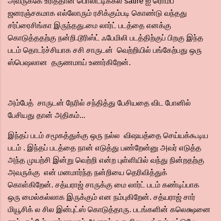
அவருக்கே உரித்தான பொலிட்டிக்கல் satire ஐ ரொம்ப
ஜனரஞ்சகமாக எல்லோரும் ரசிக்கும்படி கொண்டு வந்தது
சர்ப்ரைசிங்கா இருந்தது.மை லார்ட் படத்தை எனக்கு
கொடுத்ததற்கு நன்றி.டூரிஸ்ட் ஃபேமிலி படத்திற்குப் பிறகு இந்த
படம் தொடர்ச்சியாக சசி சாருடன் வெற்றியில் பங்கேற்பது ஒரு
ஸ்பெஷலான தருணமாய் உணர்கிறேன்.
அம்பேத் சாருடன் நேரில் சந்தித்து பேசியதை விட போனில்
பேசியது தான் அதிகம்...
இந்தப் படம் சமூகத்துக்கு ஒரு நல்ல விஷயத்தை செய்யக்கூடிய
படம் . இந்தப் படத்தை நான் எடுத்து பண்றேன்னு அவர் எடுத்த
அந்த முயற்சி இன்று வெற்றி என்ற புள்ளியில் வந்து நின்றதற்கு
அவருக்கு என் மனமார்ந்த நன்றியை தெரிவித்துக்
கொள்கிறேன். சத்யராஜ் சாருக்கு மை லார்ட் படம் கண்டிப்பாக
ஒரு மைல்கல்லாக இருக்கும் என நம்புகிறேன். சத்யராஜ் சார்
மியூசிக் ல சில இன்புட்ஸ் கொடுத்தாரு. படங்களின் கலெக்ஷனை