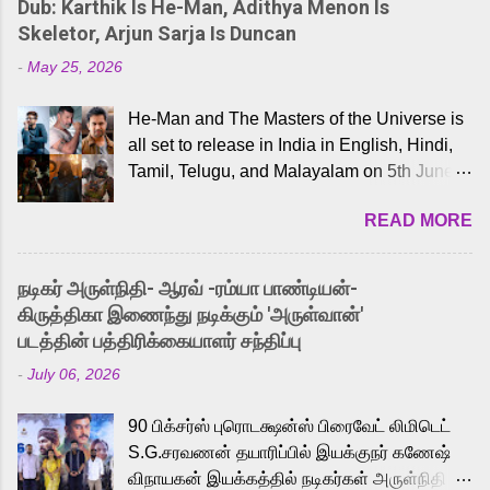
Dub: Karthik Is He-Man, Adithya Menon Is
Skeletor, Arjun Sarja Is Duncan
-
May 25, 2026
He-Man and The Masters of the Universe is
all set to release in India in English, Hindi,
Tamil, Telugu, and Malayalam on 5th June,
2026. While the English trailer has already
READ MORE
received a lot of love from cult He-Man fans
and offered audiences an exciting glimpse
into the world of Eternia, the recently
நடிகர் அருள்நிதி- ஆரவ் -ரம்யா பாண்டியன்-
released Tamil trailer has also generated
கிருத்திகா இணைந்து நடிக்கும் 'அருள்வான்'
strong excitement among Tamil audiences.
படத்தின் பத்திரிக்கையாளர் சந்திப்பு
Adding to the growing buzz is the film’s
-
July 06, 2026
powerful Tamil voice cast led by celebrated
playback singer Karthik, who lends his voice
90 பிக்சர்ஸ் புரொடக்ஷன்ஸ் பிரைவேட் லிமிடெட்
to the iconic superhero He-Man. Known for
S.G.சரவணன் தயாரிப்பில் இயக்குநர் கணேஷ்
memorable songs like “Behene De” from
விநாயகன் இயக்கத்தில் நடிகர்கள் அருள்நிதி -
Raavan, “Oru Maalai” from Ghajini, and