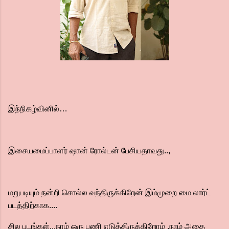
இந்நிகழ்வினில்…
இசையமைப்பாளர் ஷான் ரோல்டன் பேசியதாவது..,
மறுபடியும் நன்றி சொல்ல வந்திருக்கிறேன் இம்முறை மை லார்ட்
படத்திற்காக....
சில படங்கள்...நாம் ஒரு பணி எடுத்திருக்கிறோம் ,நாம் அதை