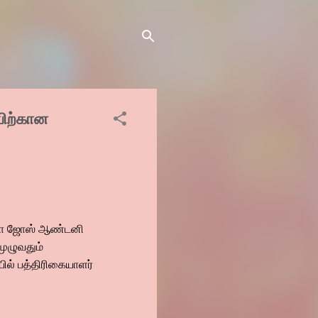
்பிற்கான
் டிஜோ ஜோஸ் ஆண்டனி
முழுவதும்
யில் பத்திரிகையாளர்