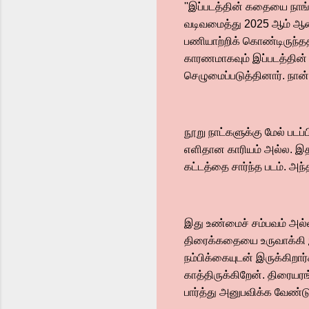
''இப்படத்தின் கதையை நாங்
வடிவமைத்து 2025 ஆம் ஆண்ட
பணியாற்றிக் கொண்டிருந்த
காரணமாகவும் இப்படத்தின் 
செழுமைப்படுத்தினார். நா
நூறு நாட்களுக்கு மேல் படப்
எளிதான காரியம் அல்ல. இதற
கட்டத்தை சார்ந்த படம். அந
இது உண்மைச் சம்பவம் அல
திரைக்கதையை உருவாக்கி இரு
நம்பிக்கையுடன் இருக்கிறா
காத்திருக்கிறேன். திரையர
பார்த்து அனுபவிக்க வேண்டு