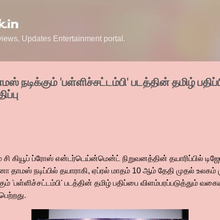
Skip to main content
.in
ews, Updates Entertainment portal.
 நடிக்கும் 'பள்ளிச்சட்டம்பி' படத்தின் தமிழ் பதிப
ிப்பு
றும் சி கியூப் ப்ரோஸ் என்டர்டெய்ன்மென்ட் நிறுவனத்தின் தயாரிப்பில
 தாமஸ் நடிப்பில் தயாராகி, ஏப்ரல் மாதம் 10 ஆம் தேதி முதல் உலகம் 
் 'பள்ளிச்சட்டம்பி' படத்தின் தமிழ் பதிப்பை விளம்பரப்படுத்தும் வகை
பெற்றது.