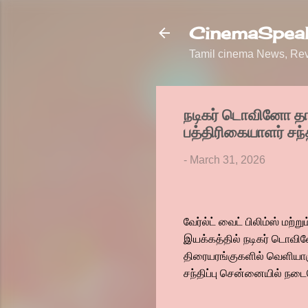
CinemaSpeak
Tamil cinema News, Revi
நடிகர் டொவினோ தாமஸ்
பத்திரிகையாளர் சந்த
-
March 31, 2026
வேர்ல்ட் வைட் பிலிம்ஸ் மற்
இயக்கத்தில் நடிகர் டொவினோ
திரையரங்குகளில் வெளியாகும
சந்திப்பு சென்னையில் நடை