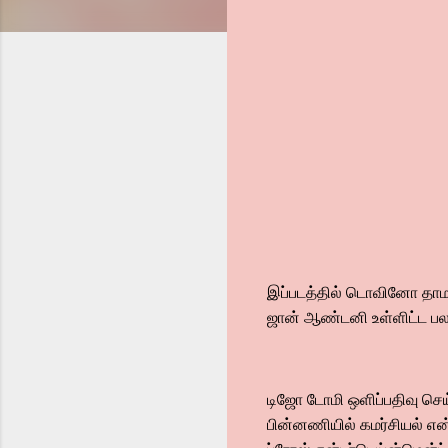
இப்படத்தில் டொவினோ தாமஸ்,
ஜான் ஆண்டனி உள்ளிட்ட பலர் 
டிஜோ டோமி ஒளிப்பதிவு செய
பின்னணியில் கமர்சியல் என்ட