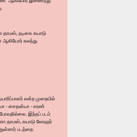
ா- சரண் ஆகியோர் இணைந்து
ு.
னோ தாமஸ், நடிகை கயாடு
ண் ஆகியோர் கலந்து
ாரிப்பாளர் என்ற முறையில்
யா - சைதன்யா - சரண்
 போவதில்லை. இந்தப் படம்
ினோ தாமஸ், கயாடு லோஹர்
துள்ளார் படத்தை