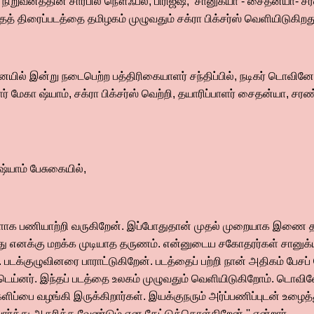
் நிறுவனத்தின் சார்பில் நௌஃபல், பிரிஜீஷ், சானுக்யா - சைதன்ய
்தத் திரைப்படத்தை தமிழகம் முழுவதும் சக்ரா பிக்சர்ஸ் வெளியிடுகிறத
்னையில் இன்று நடைபெற்ற பத்திரிகையாளர் சந்திப்பில், நடிகர் டொவி
மேகா ஷ்யாம், சக்ரா பிக்சர்ஸ் வெற்றி, தயாரிப்பாளர் சைதன்யா, சர
்யாம் பேசுகையில்,
ளாக பணியாற்றி வருகிறேன். இப்போதுதான் முதல் முறையாக இணை தய
து எனக்கு மறக்க முடியாத தருணம். என்னுடைய சகோதரர்கள் சானுக்
படக்குழுவினரை பாராட்டுகிறேன். படத்தைப் பற்றி நான் அதிகம் பேசப்
ெய்னர். இந்தப் படத்தை உலகம் முழுவதும் வெளியிடுகிறோம். டொவ
ிப்பை வழங்கி இருக்கிறார்கள். இயக்குநரும் அர்ப்பணிப்புடன் உழைத்
ர்த்து ஆதரிக்க வேண்டும் என கேட்டுக்கொள்கிறேன்,'' என்றார்.