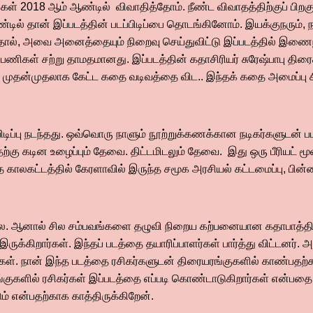
கள் 2018 ஆம் ஆண்டில் விவாதித்தோம். நீண்ட விவாதத்திற்குப் பி
ில் தான் இப்படத்தின் படப்பிடிப்பை தொடங்கினோம். இயக்குநரும், ந
தால், அவை அனைத்தையும் நிறைவு செய்துவிட்டு இப்படத்தில் இணை
பணிகள் சற்று தாமதமானது. இப்படத்தின் கதாசிரியர் சுரேஷ்பாபு த
ன் முதன்முதலாக கேட்ட கதை வடிவத்தை விட.. இந்தக் கதை அமைப்பு ச
பிடிப்பு நடந்தது. ஒவ்வொரு நாளும் நூற்றுக்கணக்கான நடிகர்களுடன் பட
்கு கடின உழைப்பும் தேவை. திட்டமிடலும் தேவை. இது ஒரு பீரியட் மூ
்த காலகட்டத்தில் கேரளாவில் இருந்த சமூக அரசியல் கட்டமைப்பு, பின
்ல. ஆனால் சில சம்பவங்களை தழுவி நிறைய கற்பனையான கதாபாத்திர
க்கிறார்கள். இந்தப் படத்தை தயாரிப்பாளர்கள் பார்த்து விட்டனர். அ
ர்கள். நான் இந்த படத்தை ரசிகர்களுடன் திரையரங்குகளில் காண்பதற்
ங்குகளில் ரசிகர்கள் இப்படத்தை எப்படி கொண்டாடுகிறார்கள் என்பத
ம் என்பதற்காக காத்திருக்கிறேன்.