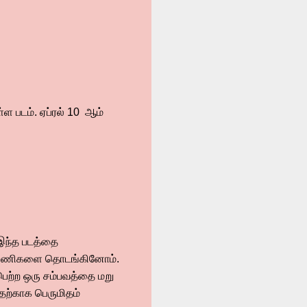
ள்ள படம். ஏப்ரல் 10 ஆம்
 இந்த படத்தை
ப்பு பணிகளை தொடங்கினோம்.
பெற்ற ஒரு சம்பவத்தை மறு
தற்காக பெருமிதம்