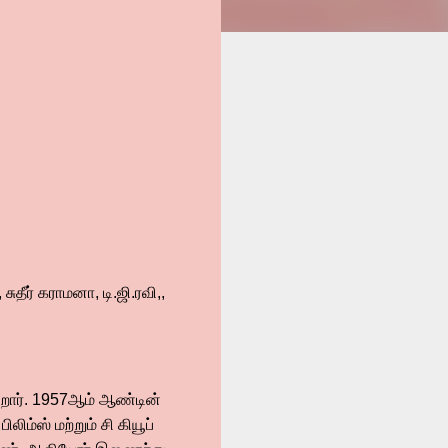
தீர் கராமனா, டி.ஜி.ரவி,,
கிறார். 1957ஆம் ஆண்டின்
ிம்ஸ் மற்றும் சி கியூப்