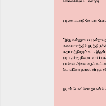
கொள்கிறோம்,'' என்றார்.
நடிகை கயாடு லோஹர் பேசு
''இது என்னுடைய மூன்றாவது
மலையாளத்தில் நடித்திருக்
கதாபாத்திரமும் கூட. இதுப
நடிப்பதற்கு நிறைய வாய்ப்பு
நாங்கள் அனைவரும் கூட்டண
டொவினோ தாமஸ் சிறந்த திறம
நடிகர் டொவினோ தாமஸ் பேச