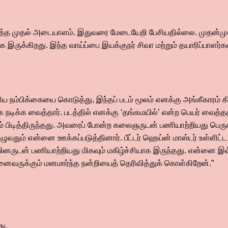
டைத்த முதல் அடையாளம். இதுவரை மேடையேறி பேசியதில்லை. முதன்ம
யாக இருக்கிறது. இந்த வாய்ப்பை இயக்குநர் சிவா மற்றும் தயாரிப்பாளர
ிய நம்பிக்கையை கொடுத்து, இந்தப் படம் மூலம் எனக்கு அங்கீகாரம் க
டாக நடிக்க வைத்தார். படத்தில் எனக்கு ‘தங்கமயில்’ என்ற பெயர் வைத்ததற
ம் பிடித்திருந்தது. அவரைப் போன்ற கலைஞருடன் பணியாற்றியது பெர
ு முழுவதும் என்னை ஊக்கப்படுத்தினார். பீட்டர் ஹெய்ன் மாஸ்டர் உள்
ழுவினருடன் பணியாற்றியது மிகவும் மகிழ்ச்சியாக இருந்தது. என்னை
 அனைவருக்கும் மனமார்ந்த நன்றியைத் தெரிவித்துக் கொள்கிறேன்.”
ு,