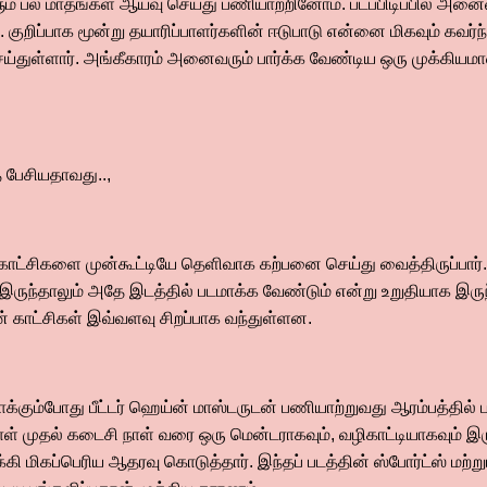
ும் பல மாதங்கள் ஆய்வு செய்து பணியாற்றினோம். படப்பிடிப்பில் அனைவ
. குறிப்பாக மூன்று தயாரிப்பாளர்களின் ஈடுபாடு என்னை மிகவும் கவர்ந
்துள்ளார். அங்கீகாரம் அனைவரும் பார்க்க வேண்டிய ஒரு முக்கியம
் பேசியதாவது..,
 காட்சிகளை முன்கூட்டியே தெளிவாக கற்பனை செய்து வைத்திருப்பா
இருந்தாலும் அதே இடத்தில் படமாக்க வேண்டும் என்று உறுதியாக இருந
ன் காட்சிகள் இவ்வளவு சிறப்பாக வந்துள்ளன.
ாக்கும்போது பீட்டர் ஹெய்ன் மாஸ்டருடன் பணியாற்றுவது ஆரம்பத்தில்
ள் முதல் கடைசி நாள் வரை ஒரு மென்டராகவும், வழிகாட்டியாகவும் இ
்கி மிகப்பெரிய ஆதரவு கொடுத்தார். இந்தப் படத்தின் ஸ்போர்ட்ஸ் மற்று