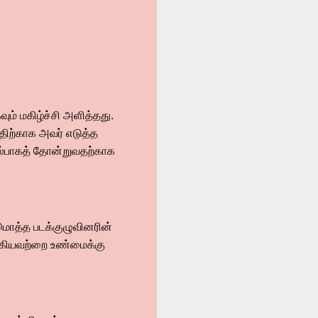
ும் மகிழ்ச்சி அளித்தது.
்திற்காக அவர் எடுத்த
யல்பாகத் தோன்றுவதற்காக
டுமொத்த படக்குழுவினரின்
் ஆகியவற்றை உண்மைக்கு