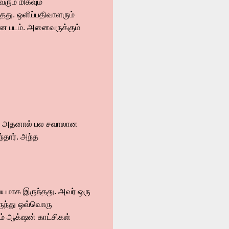
ரும் மிகவும்
்தது. ஒளிப்பதிவாளரும்
ான படம். அனைவருக்கும்
ர். அதனால் பல சவாலான
்தார். அந்த
 பயமாக இருந்தது. அவர் ஒரு
ருந்து ஒவ்வொரு
ம் ஆக்‌ஷன் காட்சிகள்