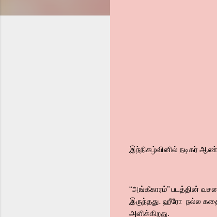
இந்நிகழ்வினில் நடிகர் ஆண
“அங்கீகாரம்” படத்தின் வச
இருந்தது. ஹீரோ நல்ல கதைகளை
அளிக்கிறது.