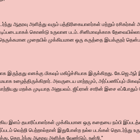
டர்ந்து ஆதரவு அளித்து வரும் பத்திரிகையாளர்கள் மற்றும் ரசிகர்கள்
ிப்படையாகக் கொண்டு உருவான படம். சினிமாவுக்காக தேவையில்லா
ு நெருக்கமான முறையில் முக்கியமான ஒரு கருத்தை இயக்குநர் தென்
யாக இருந்தது எனக்கு மிகவும் மகிழ்ச்சியாக இருக்கிறது. கே.ஜெ.ஆர் 
ாக உழைத்திருக்கிறார். அவருடைய மாற்றமும், அர்ப்பணிப்பும் மிகவும் 
ற்றியது மறக்க முடியாத அனுபவம். ஜிப்ரான் சாரின் இசை எப்போதும்
 ஆகிய இளம் தயாரிப்பாளர்கள் முக்கியமான ஒரு கதையை நம்பி இப்படத
 இப்படம் வெற்றி பெற்றால்தான் இதுபோன்ற நல்ல படங்கள் தொடர்ந்து உரு
்து, தொடர்ந்து ஆதரவு அளிக்க வேண்டும். நன்றி.”