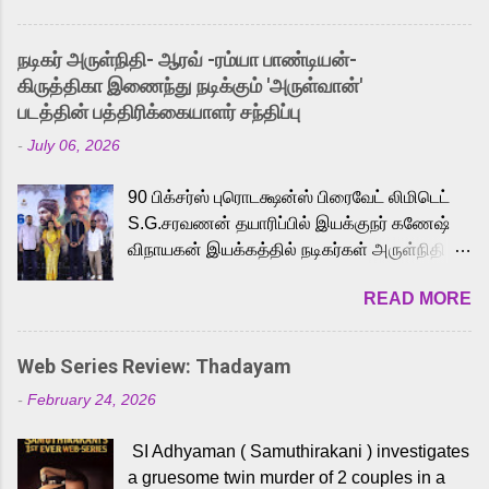
and offered audiences an exciting glimpse
into the world of Eternia, the recently
நடிகர் அருள்நிதி- ஆரவ் -ரம்யா பாண்டியன்-
released Tamil trailer has also generated
கிருத்திகா இணைந்து நடிக்கும் 'அருள்வான்'
strong excitement among Tamil audiences.
படத்தின் பத்திரிக்கையாளர் சந்திப்பு
Adding to the growing buzz is the film’s
-
July 06, 2026
powerful Tamil voice cast led by celebrated
playback singer Karthik, who lends his voice
90 பிக்சர்ஸ் புரொடக்ஷன்ஸ் பிரைவேட் லிமிடெட்
to the iconic superhero He-Man. Known for
S.G.சரவணன் தயாரிப்பில் இயக்குநர் கணேஷ்
memorable songs like “Behene De” from
விநாயகன் இயக்கத்தில் நடிகர்கள் அருள்நிதி -
Raavan, “Oru Maalai” from Ghajini, and
ஆரவ் ,ரம்யா பாண்டியன் -கிருத்திகா ஆகியோர்
“Mun Andhi” from 7 Aum Arivu, Karthik is
READ MORE
முக்கிய வேடத்தில் இணைந்து நடித்திருக்கும்
loved for his versatile voice and strong
'அருள்வான்' திரைப்படத்தினை
command over multiple languages, making
பத்திரிக்கையாளர் சந்திப்பு சென்னையில்
him a strong fit for the legendary character.
Web Series Review: Thadayam
நடைபெற்றது. இயக்குநர் கணேஷ் விநாயகன்
Adithya Menon, known for portraying
-
February 24, 2026
இயக்கத்தில் உருவாகியுள்ள 'அருள்வான்'
memorable antagonists across South Indian
திரைப்படத்தில் அருள்நிதி, ஆரவ், காளி
cinema, voices the menacing Skeletor
SI Adhyaman ( Samuthirakani ) investigates
வெங்கட், ரம்யா பாண்டியன், வி டி வி கணேஷ் ,
across the Tamil, Malayalam, and Telugu
a gruesome twin murder of 2 couples in a
ஜான் விஜய், பேபி கிருத்திகா, 'பருத்திவீரன்'