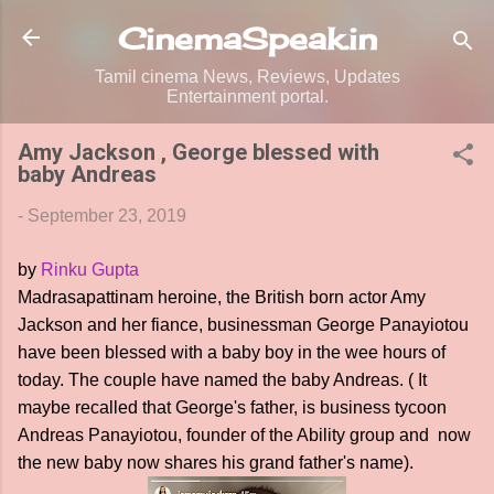
Skip to main content
CinemaSpeak.in
Tamil cinema News, Reviews, Updates
Entertainment portal.
Amy Jackson , George blessed with
baby Andreas
-
September 23, 2019
by
Rinku Gupta
Madrasapattinam heroine, the British born actor Amy
Jackson and her fiance, businessman George Panayiotou
have been blessed with a baby boy in the wee hours of
today. The couple have named the baby Andreas. ( It
maybe recalled that George's father, is business tycoon
Andreas Panayiotou, founder of the Ability group and now
the new baby now shares his grand father's name).