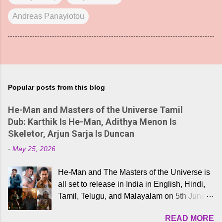
Andreas Panayiotou
Popular posts from this blog
He-Man and Masters of the Universe Tamil
Dub: Karthik Is He-Man, Adithya Menon Is
Skeletor, Arjun Sarja Is Duncan
-
May 25, 2026
He-Man and The Masters of the Universe is
all set to release in India in English, Hindi,
Tamil, Telugu, and Malayalam on 5th June,
2026. While the English trailer has already
READ MORE
received a lot of love from cult He-Man fans