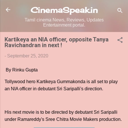
Skip to main content
CinemaSpeak.in
Tamil cinema News, Reviews, Updates
Entertainment portal.
Kartikeya an NIA officer, opposite Tanya
Ravichandran in next !
-
September 25, 2020
By Rinku Gupta
Tollywood hero Kartikeya Gummakonda is all set to play
an NIA officer in debutant Sri Saripalli's direction.
His next movie is to be directed by debutant Sri Saripalli
under Ramareddy's Sree Chitra Movie Makers production.