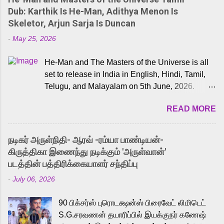
Dub: Karthik Is He-Man, Adithya Menon Is
Skeletor, Arjun Sarja Is Duncan
-
May 25, 2026
He-Man and The Masters of the Universe is all
set to release in India in English, Hindi, Tamil,
Telugu, and Malayalam on 5th June, 2026.
While the English trailer has already received a
READ MORE
lot of love from cult He-Man fans and offered
audiences an exciting glimpse into the world of
Eternia, the recently released Tamil trailer has
நடிகர் அருள்நிதி- ஆரவ் -ரம்யா பாண்டியன்-
also generated strong excitement among Tamil
கிருத்திகா இணைந்து நடிக்கும் 'அருள்வான்'
audiences. Adding to the growing buzz is the
படத்தின் பத்திரிக்கையாளர் சந்திப்பு
film’s powerful Tamil voice cast led by
-
July 06, 2026
celebrated playback singer Karthik, who lends
his voice to the iconic superhero He-Man.
90 பிக்சர்ஸ் புரொடக்ஷன்ஸ் பிரைவேட் லிமிடெட்
Known for memorable songs like “Behene De”
S.G.சரவணன் தயாரிப்பில் இயக்குநர் கணேஷ்
from Raavan, “Oru Maalai” from Ghajini, and