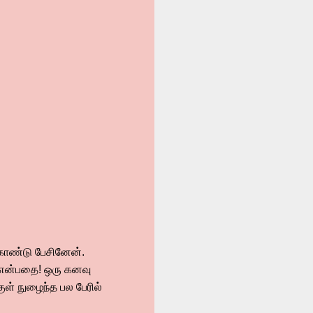
 கொண்டு பேசினேன்.
ு என்பதை! ஒரு கனவு
ள் நுழைந்த பல பேரில்