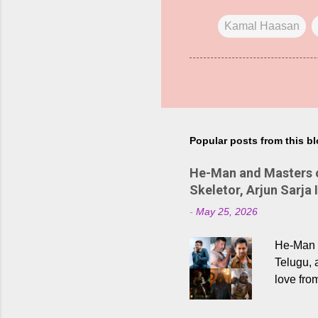
Kamal Haasan
Popular posts from this b
He-Man and Masters of
Skeletor, Arjun Sarja 
-
May 25, 2026
He-Man a
Telugu, 
love fro
the rece
Adding t