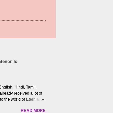
Menon Is
English, Hindi, Tamil,
lready received a lot of
o the world of Eternia,
t among Tamil audiences.
READ MORE
y celebrated playback