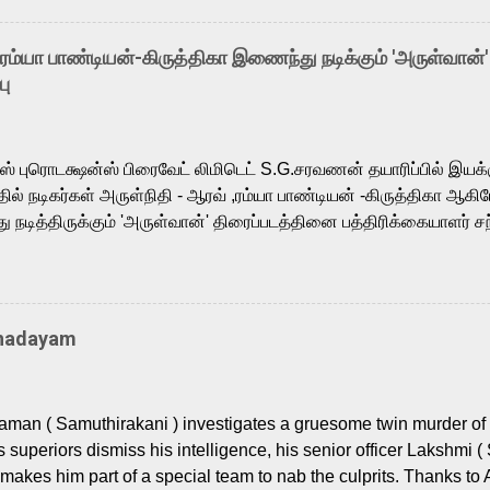
arthik, who lends his voice to the iconic superhero He-Man. K
hene De” from Raavan, “Oru Maalai” from Ghajini, and “Mun Andh
-ரம்யா பாண்டியன்-கிருத்திகா இணைந்து நடிக்கும் 'அருள்வான்'
is loved for his versatile voice and strong command over multip
பு
 fit for the legendary character. Adithya Menon, known for portr
sts across South Indian cinema, voices the menacing Skeletor a
m, and Telugu versions. Joining them is Action King Arjun...
ர்ஸ் புரொடக்ஷன்ஸ் பிரைவேட் லிமிடெட் S.G.சரவணன் தயாரிப்பில் இய
ில் நடிகர்கள் அருள்நிதி - ஆரவ் ,ரம்யா பாண்டியன் -கிருத்திகா ஆகிய
நடித்திருக்கும் 'அருள்வான்' திரைப்படத்தினை பத்திரிக்கையாளர் சந
து. இயக்குநர் கணேஷ் விநாயகன் இயக்கத்தில் உருவாகியுள்ள 'அருள்
ி, ஆரவ், காளி வெங்கட், ரம்யா பாண்டியன், வி டி வி கணேஷ் , ஜான் விஜ
ீரன்' சரவணன், ஹரிஷ் உத்தமன் உள்ளிட்ட பலர் நடித்திருக்கிறார்கள். எம்
்கும் இந்த திரைப்படத்திற்கு ஜீ. வி. பிரகாஷ் குமார் இசையமைத்திருக்க
Thadayam
ா கலை இயக்கத்தை கவனிக்க.. லாரன்ஸ் கிஷோர் படத் தொகுப்பு
டிருக்கிறார். கல்வியின் அவசியத்தை வலியுறுத்தி தயாராகி இருக்கு
் புரொடக்ஷன்ஸ் பிரைவேட் லிமிடெட் சார்பில் தயாரிப்பாளர் எஸ் ஜி சரவண
man ( Samuthirakani ) investigates a gruesome twin murder of 2
ை சக்தி பிலிம் ஃபேக்டரி நிறுவனம் சார்பில் சக்திவேலன் வழங...
s superiors dismiss his intelligence, his senior officer Lakshmi (
makes him part of a special team to nab the culprits. Thanks to 