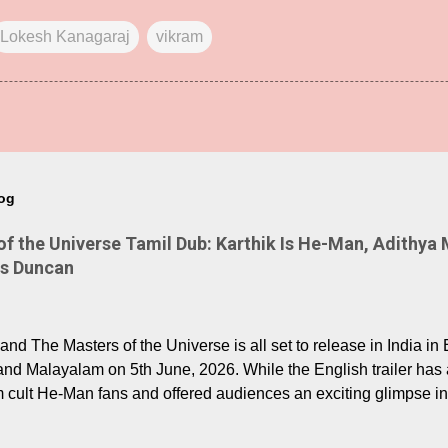
Lokesh Kanagaraj
vikram
log
 the Universe Tamil Dub: Karthik Is He-Man, Adithya 
Is Duncan
nd The Masters of the Universe is all set to release in India in 
and Malayalam on 5th June, 2026. While the English trailer has a
m cult He-Man fans and offered audiences an exciting glimpse int
ntly released Tamil trailer has also generated strong excitemen
o the growing buzz is the film’s powerful Tamil voice cast led b