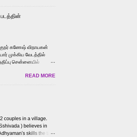
nown for memorable songs
i” from 7 Aum Arivu,
 படத்தின்
le languages, making him
aying memorable
cross the Tamil,
க்குநர் கணேஷ் விநாயகன்
ோர் முக்கிய வேடத்தில்
்திப்பு சென்னையில்
வான்' திரைப்படத்தில்
READ MORE
ய், பேபி கிருத்திகா,
. சுகுமார் ஒளிப்பதிவு
ிறார். லால்குடி
 பணிகளை
ம் இந்தத் திரைப்படத்தை 90
ன் தயாரித்திருக்கிறார்.
 couples in a village.
 Sshivada ) believes in
Adhyaman's skills the task