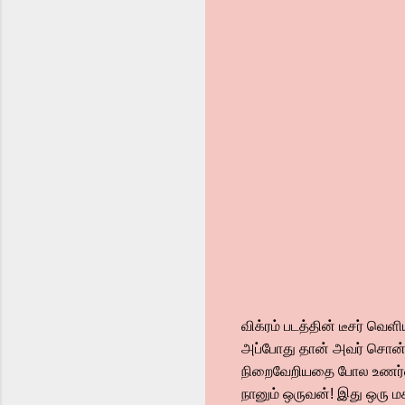
விக்ரம் படத்தின் டீசர் வ
அப்போது தான் அவர் சொன்னா
நிறைவேறியதை போல உணர்வு 
நானும் ஒருவன்! இது ஒரு மக