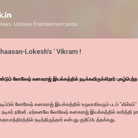
Skip to main content
.in
ews, Updates Entertainment portal.
lhaasan-Lokesh's ' Vikram !
மீண்டும் லோகேஷ் கனகராஜ் இயக்கத்தில் நடிக்கவிருக்கிறார் புகழ்பெற்ற 
்பில் லோகேஷ் கனகராஜ் இயக்கத்தில் உருவாகிவரும் படம் "விக்ரம்" இ
றார் நடிகர் நரேன். ஏற்கனவே லோகேஷ் கனகராஜ் இயக்கத்தில் கார்த்தி
தாபாத்திரத்தில் நடித்திருந்தார் என்பது குறிப்பிடத்தக்கது.