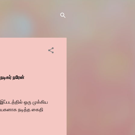
நடிகர் நரேன்
ப்படத்தில் ஒரு முக்கிய
 நாயகனாக நடித்த கைதி