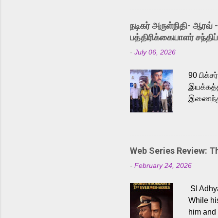
singer K
like “Be
நடிகர் அருள்நிதி- ஆரவ் 
Karthik 
பத்திரிக்கையாளர் சந்திப்
a strong
-
July 06, 2026
antagoni
Malayala
90 பிக்ச
இயக்கத்த
இணைந்து 
நடைபெற்ற
அருள்நித
'பருத்திவ
செய்திருக
Web Series Review: 
இளையராஜ
-
February 24, 2026
மேற்கொண்
பிக்சர்ஸ
SI Adhya
இப்படத்த
While hi
him and 