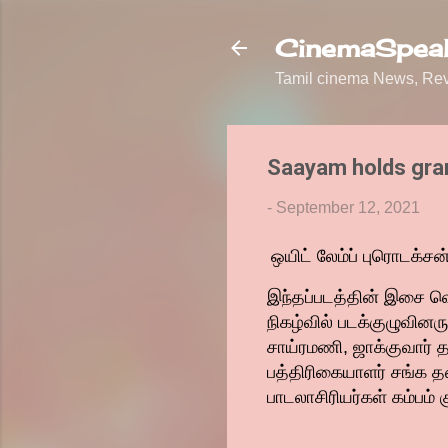
CinemaSpeak
Tamil cinema News, Revi
Saayam holds gran
-
September 12, 2021
ஒயிட் லேம்ப் புரொடக்சன
இந்தப்படத்தின் இசை வெ
நிகழ்வில் படக்குழுவினரு
சாய்ரமணி, ஜாக்குவார் த
பத்திரிகையாளர் சங்க தல
பாடலாசிரியர்கள் கம்பம