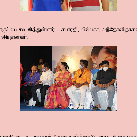
ொகுப்பை கவனித்துள்ளார். யுகபாரதி, விவேகா, அந்தோனிதாசன
தியுள்ளனர்.