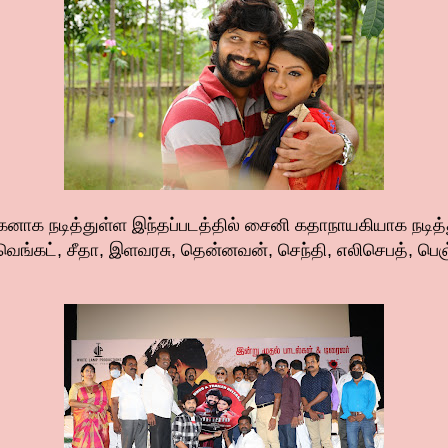
ாக நடித்துள்ள இந்தப்படத்தில் சைனி கதாநாயகியாக நடித்த
கட், சீதா, இளவரசு, தென்னவன், செந்தி, எலிசெபத், பெஞ்சம