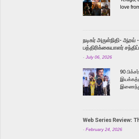
love fro
the rece
Adding t
singer K
like “Be
நடிகர் அருள்நிதி- ஆரவ் 
Karthik 
பத்திரிக்கையாளர் சந்திப்
a strong
-
July 06, 2026
antagoni
Malayala
90 பிக்ச
இயக்கத்த
இணைந்து 
நடைபெற்ற
அருள்நித
'பருத்திவ
செய்திருக
Web Series Review: 
இளையராஜ
-
February 24, 2026
மேற்கொண்
பிக்சர்ஸ