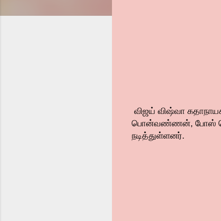
விஜய் விஷ்வா கதாநாயகன
பொன்வண்ணன், போஸ் வெங்
நடித்துள்ளனர்.