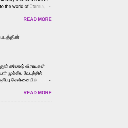
o the world of Eternia,
t among Tamil audiences.
READ MORE
y celebrated playback
nown for memorable songs
i” from 7 Aum Arivu,
 படத்தின்
le languages, making him
aying memorable
cross the Tamil,
க்குநர் கணேஷ் விநாயகன்
ோர் முக்கிய வேடத்தில்
்திப்பு சென்னையில்
வான்' திரைப்படத்தில்
READ MORE
ய், பேபி கிருத்திகா,
. சுகுமார் ஒளிப்பதிவு
ிறார். லால்குடி
 பணிகளை
ம் இந்தத் திரைப்படத்தை 90
ன் தயாரித்திருக்கிறார்.