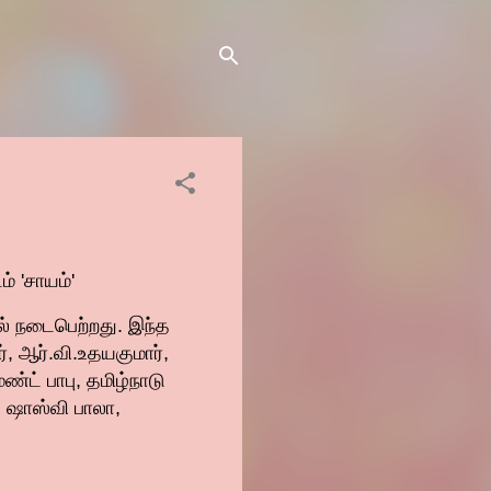
் 'சாயம்'
ல் நடைபெற்றது. இந்த
், ஆர்.வி.உதயகுமார்,
்ட் பாபு, தமிழ்நாடு
, ஷாஸ்வி பாலா,