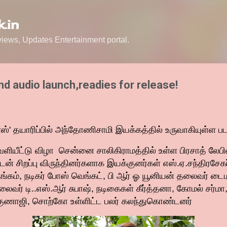
Skip to main content
.in
ews, Updates Entertainment portal.
d audio launch,readies for release!
்ஸ்' தயாரிப்பில் அந்தோணிசாமி இயக்கத்தில் உருவாகியுள்ள படம
ளியீட்டு விழா சென்னை சாலிகிராமத்தில் உள்ள பிரசாத் லேபி
டன் சிறப்பு விருந்தினர்களாக இயக்குனர்கள் எஸ்.ஏ.சந்திரசேகர
ங்கம், நடிகர் போஸ் வெங்கட், பி ஆர் ஓ யூனியன் தலைவர் டைமண
ைவர் டி..எஸ்.ஆர் சுபாஷ், நடிகைகள் கீர்த்தனா, கோமல் சர்மா
் குணாஜி, சொற்கோ உள்ளிட்ட பலர் கலந்துகொண்டனர்