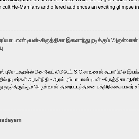
m cult He-Man fans and offered audiences an exciting glimpse int
ntly released Tamil trailer has also generated strong excitemen
o the growing buzz is the film’s powerful Tamil voice cast led b
arthik, who lends his voice to the iconic superhero He-Man. K
hene De” from Raavan, “Oru Maalai” from Ghajini, and “Mun Andh
-ரம்யா பாண்டியன்-கிருத்திகா இணைந்து நடிக்கும் 'அருள்வான்'
is loved for his versatile voice and strong command over multip
பு
 fit for the legendary character. Adithya Menon, known for portr
sts across South Indian cinema, voices the menacing Skeletor a
m, and Telugu versions. Joining them is Action King Arjun...
ர்ஸ் புரொடக்ஷன்ஸ் பிரைவேட் லிமிடெட் S.G.சரவணன் தயாரிப்பில் இய
ில் நடிகர்கள் அருள்நிதி - ஆரவ் ,ரம்யா பாண்டியன் -கிருத்திகா ஆகிய
நடித்திருக்கும் 'அருள்வான்' திரைப்படத்தினை பத்திரிக்கையாளர் சந
து. இயக்குநர் கணேஷ் விநாயகன் இயக்கத்தில் உருவாகியுள்ள 'அருள்
ி, ஆரவ், காளி வெங்கட், ரம்யா பாண்டியன், வி டி வி கணேஷ் , ஜான் விஜ
ீரன்' சரவணன், ஹரிஷ் உத்தமன் உள்ளிட்ட பலர் நடித்திருக்கிறார்கள். எம்
்கும் இந்த திரைப்படத்திற்கு ஜீ. வி. பிரகாஷ் குமார் இசையமைத்திருக்க
Thadayam
ா கலை இயக்கத்தை கவனிக்க.. லாரன்ஸ் கிஷோர் படத் தொகுப்பு
டிருக்கிறார். கல்வியின் அவசியத்தை வலியுறுத்தி தயாராகி இருக்கு
் புரொடக்ஷன்ஸ் பிரைவேட் லிமிடெட் சார்பில் தயாரிப்பாளர் எஸ் ஜி சரவண