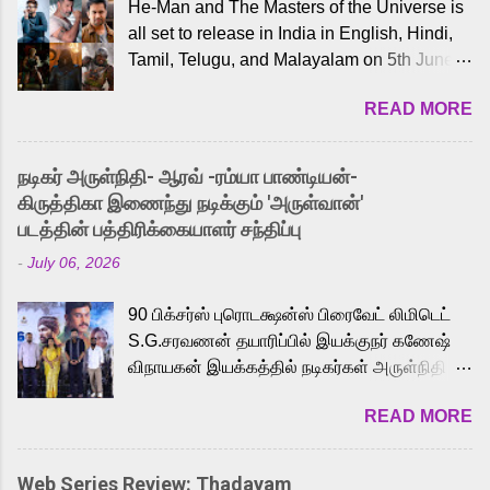
He-Man and The Masters of the Universe is
all set to release in India in English, Hindi,
Tamil, Telugu, and Malayalam on 5th June,
2026. While the English trailer has already
READ MORE
received a lot of love from cult He-Man fans
and offered audiences an exciting glimpse
into the world of Eternia, the recently
நடிகர் அருள்நிதி- ஆரவ் -ரம்யா பாண்டியன்-
released Tamil trailer has also generated
கிருத்திகா இணைந்து நடிக்கும் 'அருள்வான்'
strong excitement among Tamil audiences.
படத்தின் பத்திரிக்கையாளர் சந்திப்பு
Adding to the growing buzz is the film’s
-
July 06, 2026
powerful Tamil voice cast led by celebrated
playback singer Karthik, who lends his voice
90 பிக்சர்ஸ் புரொடக்ஷன்ஸ் பிரைவேட் லிமிடெட்
to the iconic superhero He-Man. Known for
S.G.சரவணன் தயாரிப்பில் இயக்குநர் கணேஷ்
memorable songs like “Behene De” from
விநாயகன் இயக்கத்தில் நடிகர்கள் அருள்நிதி -
Raavan, “Oru Maalai” from Ghajini, and
ஆரவ் ,ரம்யா பாண்டியன் -கிருத்திகா ஆகியோர்
“Mun Andhi” from 7 Aum Arivu, Karthik is
READ MORE
முக்கிய வேடத்தில் இணைந்து நடித்திருக்கும்
loved for his versatile voice and strong
'அருள்வான்' திரைப்படத்தினை
command over multiple languages, making
பத்திரிக்கையாளர் சந்திப்பு சென்னையில்
him a strong fit for the legendary character.
Web Series Review: Thadayam