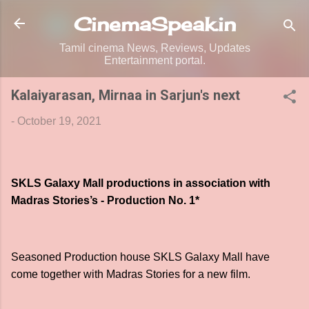
Skip to main content
CinemaSpeak.in
Tamil cinema News, Reviews, Updates
Entertainment portal.
Kalaiyarasan, Mirnaa in Sarjun's next
-
October 19, 2021
SKLS Galaxy Mall productions in association with
Madras Stories’s - Production No. 1*
Seasoned Production house SKLS Galaxy Mall have
come together with Madras Stories for a new film.