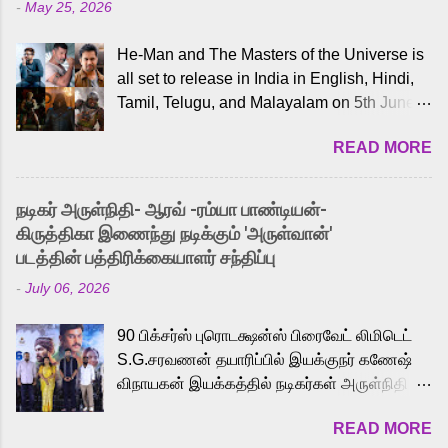
-
May 25, 2026
He-Man and The Masters of the Universe is
all set to release in India in English, Hindi,
Tamil, Telugu, and Malayalam on 5th June,
2026. While the English trailer has already
READ MORE
received a lot of love from cult He-Man fans
and offered audiences an exciting glimpse
into the world of Eternia, the recently
நடிகர் அருள்நிதி- ஆரவ் -ரம்யா பாண்டியன்-
released Tamil trailer has also generated
கிருத்திகா இணைந்து நடிக்கும் 'அருள்வான்'
strong excitement among Tamil audiences.
படத்தின் பத்திரிக்கையாளர் சந்திப்பு
Adding to the growing buzz is the film’s
-
July 06, 2026
powerful Tamil voice cast led by celebrated
playback singer Karthik, who lends his voice
90 பிக்சர்ஸ் புரொடக்ஷன்ஸ் பிரைவேட் லிமிடெட்
to the iconic superhero He-Man. Known for
S.G.சரவணன் தயாரிப்பில் இயக்குநர் கணேஷ்
memorable songs like “Behene De” from
விநாயகன் இயக்கத்தில் நடிகர்கள் அருள்நிதி -
Raavan, “Oru Maalai” from Ghajini, and
ஆரவ் ,ரம்யா பாண்டியன் -கிருத்திகா ஆகியோர்
“Mun Andhi” from 7 Aum Arivu, Karthik is
READ MORE
முக்கிய வேடத்தில் இணைந்து நடித்திருக்கும்
loved for his versatile voice and strong