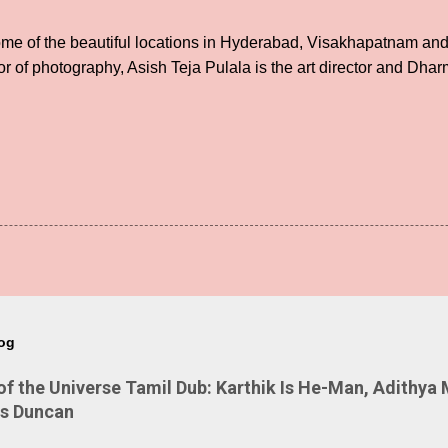
 some of the beautiful locations in Hyderabad, Visakhapatnam a
tor of photography, Asish Teja Pulala is the art director and Dha
log
 the Universe Tamil Dub: Karthik Is He-Man, Adithya 
Is Duncan