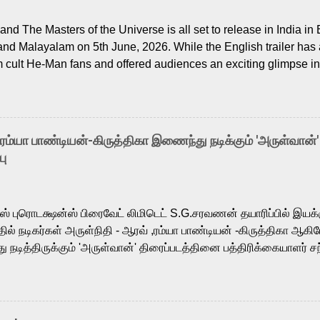
nd The Masters of the Universe is all set to release in India in 
and Malayalam on 5th June, 2026. While the English trailer has a
m cult He-Man fans and offered audiences an exciting glimpse int
ntly released Tamil trailer has also generated strong excitemen
o the growing buzz is the film’s powerful Tamil voice cast led b
arthik, who lends his voice to the iconic superhero He-Man. K
hene De” from Raavan, “Oru Maalai” from Ghajini, and “Mun Andh
-ரம்யா பாண்டியன்-கிருத்திகா இணைந்து நடிக்கும் 'அருள்வான்'
is loved for his versatile voice and strong command over multip
பு
 fit for the legendary character. Adithya Menon, known for portr
sts across South Indian cinema, voices the menacing Skeletor a
m, and Telugu versions. Joining them is Action King Arjun...
ர்ஸ் புரொடக்ஷன்ஸ் பிரைவேட் லிமிடெட் S.G.சரவணன் தயாரிப்பில் இய
ில் நடிகர்கள் அருள்நிதி - ஆரவ் ,ரம்யா பாண்டியன் -கிருத்திகா ஆகிய
நடித்திருக்கும் 'அருள்வான்' திரைப்படத்தினை பத்திரிக்கையாளர் சந
து. இயக்குநர் கணேஷ் விநாயகன் இயக்கத்தில் உருவாகியுள்ள 'அருள்
ி, ஆரவ், காளி வெங்கட், ரம்யா பாண்டியன், வி டி வி கணேஷ் , ஜான் விஜ
ீரன்' சரவணன், ஹரிஷ் உத்தமன் உள்ளிட்ட பலர் நடித்திருக்கிறார்கள். எம்
்கும் இந்த திரைப்படத்திற்கு ஜீ. வி. பிரகாஷ் குமார் இசையமைத்திருக்க