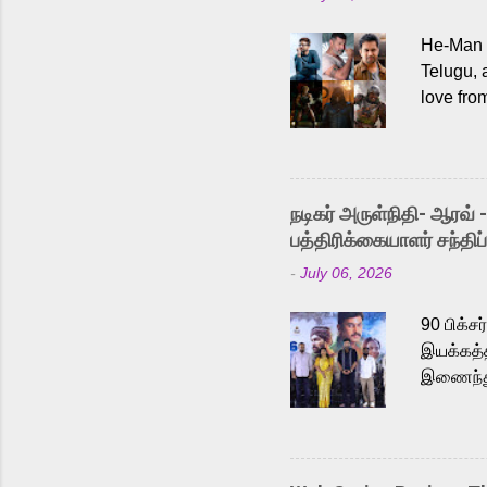
He-Man a
Telugu, 
love fro
the rece
Adding t
singer K
like “Be
நடிகர் அருள்நிதி- ஆரவ் 
Karthik 
பத்திரிக்கையாளர் சந்திப்
a strong
-
July 06, 2026
antagoni
Malayala
90 பிக்ச
இயக்கத்த
இணைந்து 
நடைபெற்ற
அருள்நித
'பருத்திவ
செய்திருக