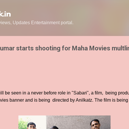
Skip to main content
.in
ews, Updates Entertainment portal.
umar starts shooting for Maha Movies multlin
l be seen in a never before role in "Sabari", a film, being pr
es banner and is being directed by Anilkatz. The film is bein