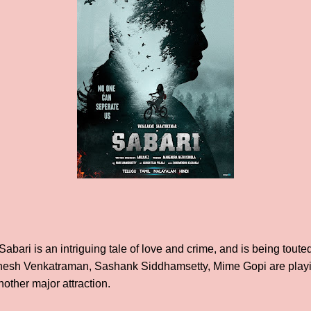
abari is an intriguing tale of love and crime, and is being toute
Ganesh Venkatraman, Sashank Siddhamsetty, Mime Gopi are playin
other major attraction.