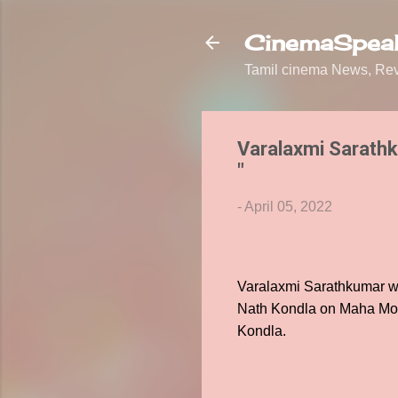
CinemaSpeak
Tamil cinema News, Revi
Varalaxmi Sarathk
"
-
April 05, 2022
Varalaxmi Sarathkumar wil
Nath Kondla on Maha Movi
Kondla.