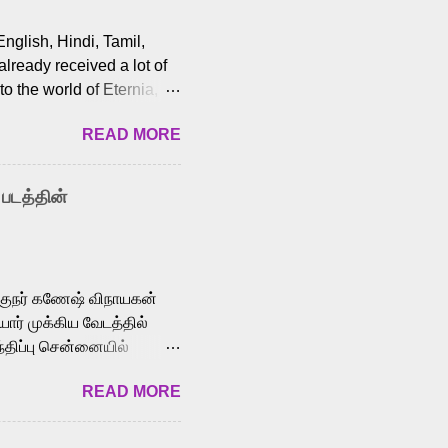
English, Hindi, Tamil,
lready received a lot of
o the world of Eternia,
t among Tamil audiences.
READ MORE
y celebrated playback
nown for memorable songs
i” from 7 Aum Arivu,
 படத்தின்
le languages, making him
aying memorable
cross the Tamil,
க்குநர் கணேஷ் விநாயகன்
ோர் முக்கிய வேடத்தில்
்திப்பு சென்னையில்
வான்' திரைப்படத்தில்
READ MORE
ய், பேபி கிருத்திகா,
. சுகுமார் ஒளிப்பதிவு
ிறார். லால்குடி