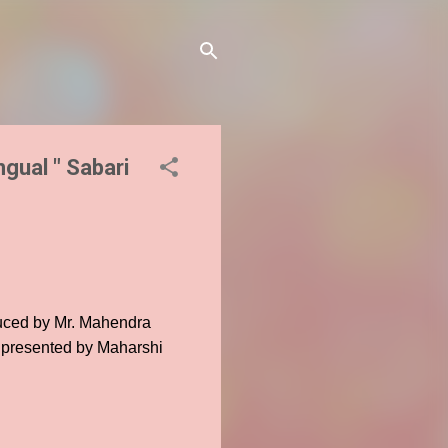
gual " Sabari
oduced by Mr. Mahendra
g presented by Maharshi