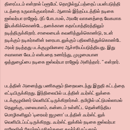
திரைப்படம் என்றால் ப்ளூமேட் தொழில்நுட்பத்தைப் பயன்படுத்தி
படத்தை உருவாக்குவார்கள். ஆனால் இந்தப்படத்தில் நடிகை
ஐஸ்வர்யா ராஜேஷ். டூப் போடாமல், அவரே வாகனத்தை வேகமாக
இயக்கிக்கொண்டே, தனக்கான கதாப்பாத்திரத்திலும்
நடித்திருக்கிறார். சாலையைக் கவனித்துக்கொண்டு, உடன்
நடிக்கும் நடிகர்களின் உரையாடலுக்கும் பதிலளித்துக்கொண்டே
அவர் நடித்தது படக்குழுவினரை ஆச்சரியப்படுத்தியது. இது
சவாலான வேடம் என்பதை உணர்ந்து, முழுமையான
ஒத்துழைப்பை நடிகை ஐஸ்வர்யா ராஜேஷ் அளித்தார். '' என்றார்.
படத்தின் அனைத்து பணிகளும் நிறைவடைந்து இறுதி கட்டத்தை
எட்டியிருக்கிறது. இந்நிலையில் படத்தின் ஃபர்ஸ்ட் லுக்கை
படக்குழுவினர் வெளியிட்டிருக்கிறார்கள். தமிழில் மட்டுமல்லாமல்
தெலுங்கு, மலையாளம், கன்னடம் உள்ளிட்ட தென்னிந்திய
மொழிகளிலும் 'டிரைவர் ஜமுனா' படத்தின் ஃபர்ஸ்ட் லுக்
வெளியிடப்பட்டிருக்கிறது. ஃபர்ஸ்ட் லுக்கில் நடிகை ஐஸ்வர்யா
ராஜேஷின் தோற்றம் ரசிகர்களை கவர்ந்திருப்பதால்