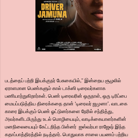
படத்தைப் பற்றி இயக்குநர் பேசுகையில்,'' இன்றைய சூழலில்
ஏராளமான பெண்களும் கால் டாக்ஸி டிரைவர்களாக
பணியாற்றுகிறார்கள். பெண் டிரைவரின் ஒருநாள், ஒரு டிரிப்பை
மையப்படுத்திய திரைக்கதை தான் ‘டிரைவர் ஜமுனா’. வாடகை
காரை இயக்கும் பெண் ஓட்டுனர்களை நேரில் சந்தித்து,
அவர்களிடமிருந்து உடல் மொழியையும், வாடிக்கையாளர்களின்
மனநிலையையும் கேட்டறிந்த பின்னர் ஐஸ்வர்யா ராஜேஷ் இந்த
கதாப்பாத்திரத்தில் நடித்தார். பொதுவாக சாலை பயணம் பற்றிய