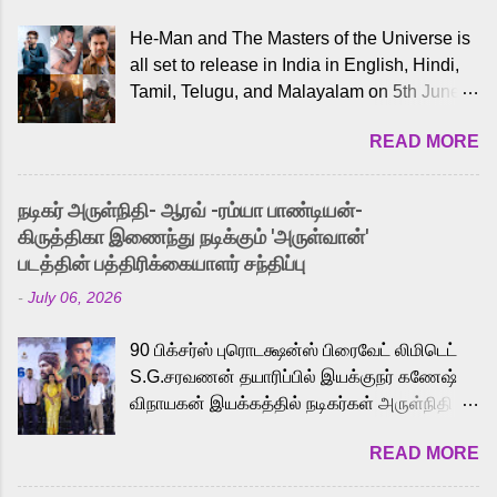
He-Man and The Masters of the Universe is
all set to release in India in English, Hindi,
Tamil, Telugu, and Malayalam on 5th June,
2026. While the English trailer has already
READ MORE
received a lot of love from cult He-Man fans
and offered audiences an exciting glimpse
into the world of Eternia, the recently
நடிகர் அருள்நிதி- ஆரவ் -ரம்யா பாண்டியன்-
released Tamil trailer has also generated
கிருத்திகா இணைந்து நடிக்கும் 'அருள்வான்'
strong excitement among Tamil audiences.
படத்தின் பத்திரிக்கையாளர் சந்திப்பு
Adding to the growing buzz is the film’s
-
July 06, 2026
powerful Tamil voice cast led by celebrated
playback singer Karthik, who lends his voice
90 பிக்சர்ஸ் புரொடக்ஷன்ஸ் பிரைவேட் லிமிடெட்
to the iconic superhero He-Man. Known for
S.G.சரவணன் தயாரிப்பில் இயக்குநர் கணேஷ்
memorable songs like “Behene De” from
விநாயகன் இயக்கத்தில் நடிகர்கள் அருள்நிதி -
Raavan, “Oru Maalai” from Ghajini, and
ஆரவ் ,ரம்யா பாண்டியன் -கிருத்திகா ஆகியோர்
“Mun Andhi” from 7 Aum Arivu, Karthik is
READ MORE
முக்கிய வேடத்தில் இணைந்து நடித்திருக்கும்
loved for his versatile voice and strong
'அருள்வான்' திரைப்படத்தினை
command over multiple languages, making