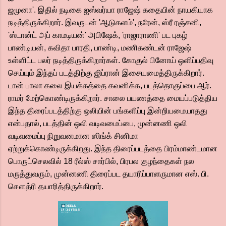
ஜமுனா'. இதில் நடிகை ஐஸ்வர்யா ராஜேஷ் கதையின் நாயகியாக
நடித்திருக்கிறார். இவருடன் 'ஆடுகளம்', நரேன், ஸ்ரீ ரஞ்சனி,
'ஸ்டான்ட் அப் காமடியன்' அபிஷேக், 'ராஜாராணி' பட புகழ்
பாண்டியன், கவிதா பாரதி, பாண்டி, மணிகண்டன் ராஜேஷ்
உள்ளிட்ட பலர் நடித்திருக்கிறார்கள். கோகுல் பினோய் ஒளிப்பதிவு
செய்யும் இந்தப் படத்திற்கு ஜிப்ரான் இசையமைத்திருக்கிறார்.
டான் பாலா கலை இயக்கத்தை கவனிக்க, படத்தொகுப்பை ஆர்.
ராமர் மேற்கொண்டிருக்கிறார். சாலை பயணத்தை மையப்படுத்திய
இந்த திரைப்படத்திற்கு ஒலியின் பங்களிப்பு இன்றியமையாதது
என்பதால், படத்தின் ஒலி வடிவமைப்பை, முன்னணி ஒலி
வடிவமைப்பு நிறுவனமான ஸிங்க் சினிமா
ஏற்றுக்கொண்டிருக்கிறது. இந்த திரைப்படத்தை பிரம்மாண்டமான
பொருட்செலவில் 18 ரீல்ஸ் சார்பில், பிரபல குழந்தைகள் நல
மருத்துவரும், முன்னணி திரைப்பட தயாரிப்பாளருமான எஸ். பி.
சௌத்ரி தயாரித்திருக்கிறார்.