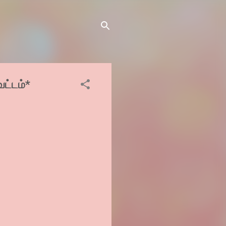
வட்டம்*