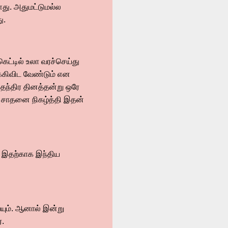
ளது. அதுமட்டுமல்ல
ு.
ெட்டில் உலா வரச்செய்து
க்கிவிட வேண்டும் என
தந்திர தினத்தன்று ஒரே
ஸ் சாதனை நிகழ்த்தி இதன்
க இதற்காக இந்திய
்யும். ஆனால் இன்று
்.