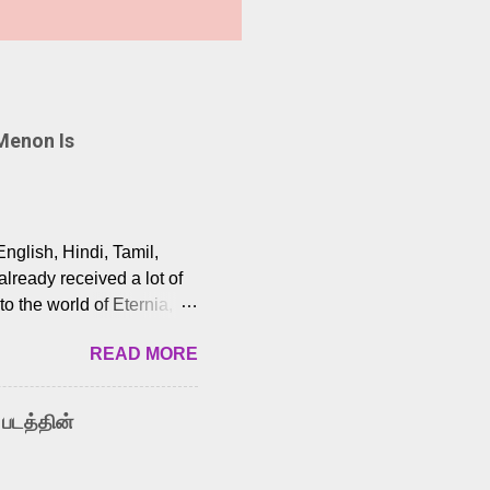
Menon Is
English, Hindi, Tamil,
lready received a lot of
o the world of Eternia,
t among Tamil audiences.
READ MORE
y celebrated playback
nown for memorable songs
i” from 7 Aum Arivu,
 படத்தின்
le languages, making him
aying memorable
cross the Tamil,