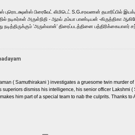
m, and Telugu versions. Joining them is Action King Arjun...
ர்ஸ் புரொடக்ஷன்ஸ் பிரைவேட் லிமிடெட் S.G.சரவணன் தயாரிப்பில் இய
ில் நடிகர்கள் அருள்நிதி - ஆரவ் ,ரம்யா பாண்டியன் -கிருத்திகா ஆகிய
நடித்திருக்கும் 'அருள்வான்' திரைப்படத்தினை பத்திரிக்கையாளர் சந
து. இயக்குநர் கணேஷ் விநாயகன் இயக்கத்தில் உருவாகியுள்ள 'அருள்
ி, ஆரவ், காளி வெங்கட், ரம்யா பாண்டியன், வி டி வி கணேஷ் , ஜான் விஜ
ீரன்' சரவணன், ஹரிஷ் உத்தமன் உள்ளிட்ட பலர் நடித்திருக்கிறார்கள். எம்
்கும் இந்த திரைப்படத்திற்கு ஜீ. வி. பிரகாஷ் குமார் இசையமைத்திருக்க
Thadayam
ா கலை இயக்கத்தை கவனிக்க.. லாரன்ஸ் கிஷோர் படத் தொகுப்பு
டிருக்கிறார். கல்வியின் அவசியத்தை வலியுறுத்தி தயாராகி இருக்கு
் புரொடக்ஷன்ஸ் பிரைவேட் லிமிடெட் சார்பில் தயாரிப்பாளர் எஸ் ஜி சரவண
man ( Samuthirakani ) investigates a gruesome twin murder of 2
ை சக்தி பிலிம் ஃபேக்டரி நிறுவனம் சார்பில் சக்திவேலன் வழங...
s superiors dismiss his intelligence, his senior officer Lakshmi (
makes him part of a special team to nab the culprits. Thanks to 
nages to trace possible suspects in a hamlet in a border town i
 dig deeper, several layers emerge which link the case to events
 the kiĺlers ? Do cops Adhyaman and Lakshmi manage to nab 
come in their way? The crime story allegedly based on true even
 cat -and- mouse investigative cop thriller. The first few episod