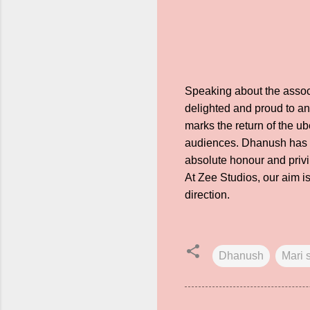
Speaking about the assoc
delighted and proud to an
marks the return of the ub
audiences. Dhanush has co
absolute honour and privi
At Zee Studios, our aim is 
direction.
Dhanush
Mari 