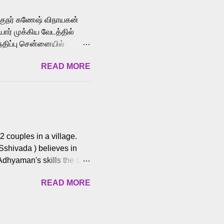
க்குநர் கணேஷ் விநாயகன்
ோர் முக்கிய வேடத்தில்
்திப்பு சென்னையில்
வான்' திரைப்படத்தில்
READ MORE
ய், பேபி கிருத்திகா,
. சுகுமார் ஒளிப்பதிவு
ிறார். லால்குடி
 பணிகளை
ம் இந்தத் திரைப்படத்தை 90
ன் தயாரித்திருக்கிறார்.
 couples in a village.
 Sshivada ) believes in
Adhyaman's skills the task
n Andhra Pradesh. As they
READ MORE
 dating back to 1995.
them? What obstacles and
ts is a slow burn but
es set the backdrop and