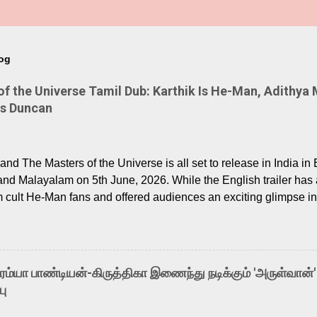
log
 the Universe Tamil Dub: Karthik Is He-Man, Adithya 
Is Duncan
nd The Masters of the Universe is all set to release in India in 
and Malayalam on 5th June, 2026. While the English trailer has a
m cult He-Man fans and offered audiences an exciting glimpse int
ntly released Tamil trailer has also generated strong excitemen
o the growing buzz is the film’s powerful Tamil voice cast led b
arthik, who lends his voice to the iconic superhero He-Man. K
hene De” from Raavan, “Oru Maalai” from Ghajini, and “Mun Andh
-ரம்யா பாண்டியன்-கிருத்திகா இணைந்து நடிக்கும் 'அருள்வான்'
is loved for his versatile voice and strong command over multip
பு
 fit for the legendary character. Adithya Menon, known for portr
sts across South Indian cinema, voices the menacing Skeletor a