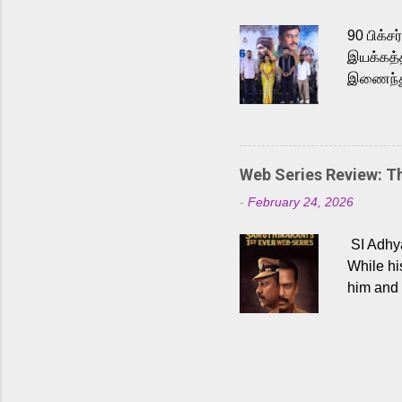
Malayala
90 பிக்ச
இயக்கத்த
இணைந்து 
நடைபெற்ற
அருள்நித
'பருத்திவ
செய்திருக
Web Series Review: 
இளையராஜ
-
February 24, 2026
மேற்கொண்
பிக்சர்ஸ
SI Adhya
இப்படத்த
While hi
him and 
force ma
begin to
Who are
dangers 
gripping