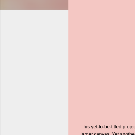
This yet-to-be-titled pro
larger canvas. Yet another