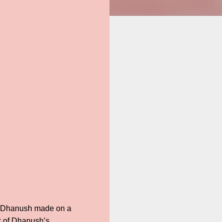
tor Dhanush made on a
ck of Dhanush’s