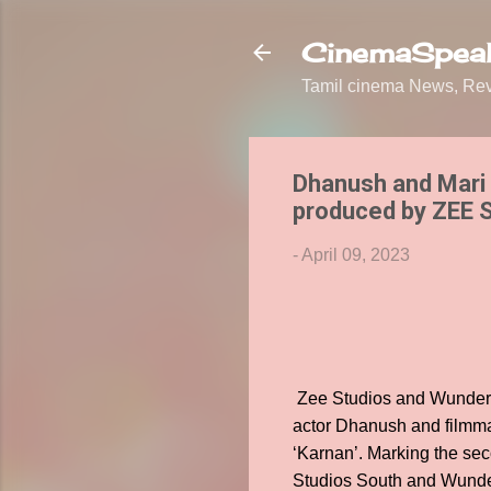
CinemaSpeak
Tamil cinema News, Revi
Dhanush and Mari S
produced by ZEE S
-
April 09, 2023
Zee Studios and Wunderbar
actor Dhanush and filmma
‘Karnan’. Marking the sec
Studios South and Wunder