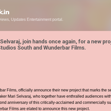
Skip to main content
.in
ews, Updates Entertainment portal.
elvaraj, join hands once again, for a new pro
tudios South and Wunderbar Films.
 Films, officially announce their new project that marks the s
ker Mari Selvaraj, who together have enthralled audiences wit
ond anniversary of this critically-acclaimed and commercially s
bar Films are elated to announce this new project.