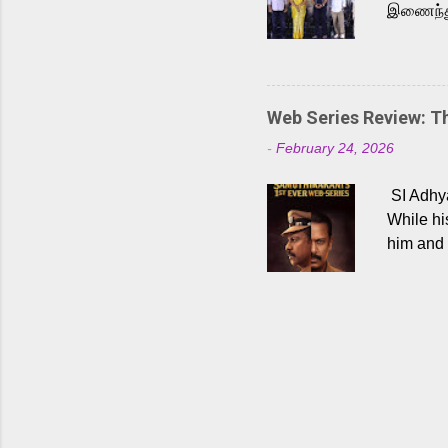
இணைந்து 
நடைபெற்ற
அருள்நித
'பருத்திவ
செய்திருக
Web Series Review: 
இளையராஜ
-
February 24, 2026
மேற்கொண்
பிக்சர்ஸ
SI Adhya
இப்படத்த
While hi
him and 
force ma
begin to
Who are
dangers 
gripping
characte
characte
choices,