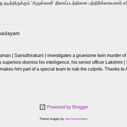
நடித்திருக்கும் 'அருள்வான்' திரைப்படத்தினை பத்திரிக்கையாளர் சந
து. இயக்குநர் கணேஷ் விநாயகன் இயக்கத்தில் உருவாகியுள்ள 'அருள்
ி, ஆரவ், காளி வெங்கட், ரம்யா பாண்டியன், வி டி வி கணேஷ் , ஜான் விஜ
ீரன்' சரவணன், ஹரிஷ் உத்தமன் உள்ளிட்ட பலர் நடித்திருக்கிறார்கள். எம்
்கும் இந்த திரைப்படத்திற்கு ஜீ. வி. பிரகாஷ் குமார் இசையமைத்திருக்க
Thadayam
ா கலை இயக்கத்தை கவனிக்க.. லாரன்ஸ் கிஷோர் படத் தொகுப்பு
டிருக்கிறார். கல்வியின் அவசியத்தை வலியுறுத்தி தயாராகி இருக்கு
் புரொடக்ஷன்ஸ் பிரைவேட் லிமிடெட் சார்பில் தயாரிப்பாளர் எஸ் ஜி சரவண
man ( Samuthirakani ) investigates a gruesome twin murder of 2
ை சக்தி பிலிம் ஃபேக்டரி நிறுவனம் சார்பில் சக்திவேலன் வழங...
s superiors dismiss his intelligence, his senior officer Lakshmi (
makes him part of a special team to nab the culprits. Thanks to 
nages to trace possible suspects in a hamlet in a border town i
 dig deeper, several layers emerge which link the case to events
 the kiĺlers ? Do cops Adhyaman and Lakshmi manage to nab 
come in their way? The crime story allegedly based on true even
 cat -and- mouse investigative cop thriller. The first few episod
Powered by Blogger
r details. What follows is a chilling series of encounters betwee
rs (played by Prem and Raj Tirandasu ). While both look menac
Theme images by
merrymoonmary
 Raj ( Pushpa, OG, and othe...