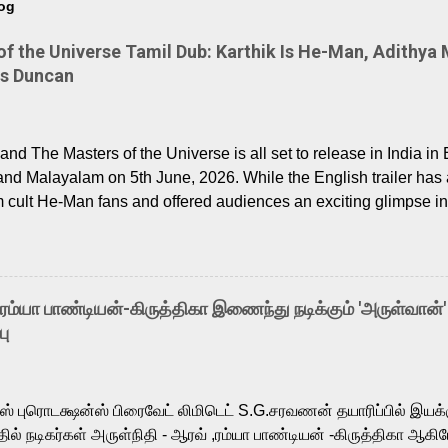
log
 the Universe Tamil Dub: Karthik Is He-Man, Adithya 
Is Duncan
nd The Masters of the Universe is all set to release in India in 
and Malayalam on 5th June, 2026. While the English trailer has a
m cult He-Man fans and offered audiences an exciting glimpse int
ntly released Tamil trailer has also generated strong excitemen
o the growing buzz is the film’s powerful Tamil voice cast led b
arthik, who lends his voice to the iconic superhero He-Man. K
hene De” from Raavan, “Oru Maalai” from Ghajini, and “Mun Andh
-ரம்யா பாண்டியன்-கிருத்திகா இணைந்து நடிக்கும் 'அருள்வான்'
is loved for his versatile voice and strong command over multip
பு
 fit for the legendary character. Adithya Menon, known for portr
sts across South Indian cinema, voices the menacing Skeletor a
m, and Telugu versions. Joining them is Action King Arjun...
ர்ஸ் புரொடக்ஷன்ஸ் பிரைவேட் லிமிடெட் S.G.சரவணன் தயாரிப்பில் இய
ில் நடிகர்கள் அருள்நிதி - ஆரவ் ,ரம்யா பாண்டியன் -கிருத்திகா ஆகிய