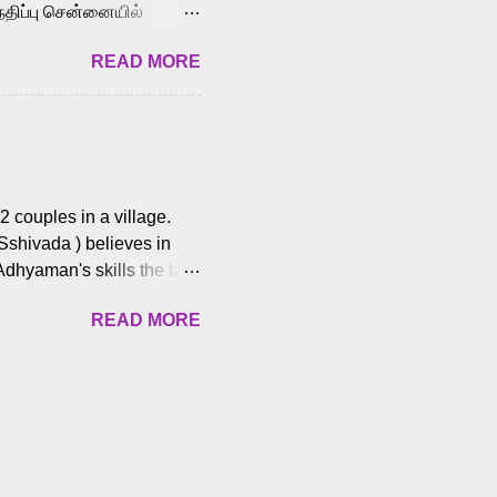
்திப்பு சென்னையில்
வான்' திரைப்படத்தில்
READ MORE
ய், பேபி கிருத்திகா,
. சுகுமார் ஒளிப்பதிவு
ிறார். லால்குடி
 பணிகளை
ம் இந்தத் திரைப்படத்தை 90
ன் தயாரித்திருக்கிறார்.
 couples in a village.
 Sshivada ) believes in
Adhyaman's skills the task
n Andhra Pradesh. As they
READ MORE
 dating back to 1995.
them? What obstacles and
ts is a slow burn but
es set the backdrop and
n the cops and villainous
ing and are superb