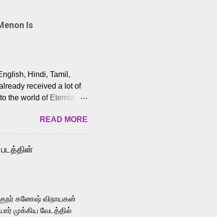
Menon Is
English, Hindi, Tamil,
lready received a lot of
o the world of Eternia,
t among Tamil audiences.
READ MORE
y celebrated playback
nown for memorable songs
i” from 7 Aum Arivu,
 படத்தின்
le languages, making him
aying memorable
cross the Tamil,
க்குநர் கணேஷ் விநாயகன்
ோர் முக்கிய வேடத்தில்