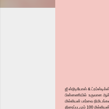
ஜீ ஸ்டூடியோஸ் & ட்ரம்ஸ்டிக்
பின்னணியில் உருவான ஆக்ச
மில்லியன் பார்வை நிமிடங
திரைப்படமும் 100 மில்லியன