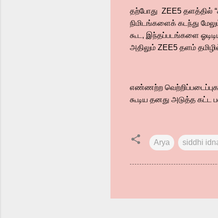
தற்போது ZEE5 தளத்தில் “க
நிமிடங்களைக் கடந்து மேலு
கூட, இந்தப்படங்களை ஓடிடிய
அதிலும் ZEE5 தளம் தமிழி
எண்ணற்ற வெற்றிப்படைப்புகள
கூடிய தனது அடுத்த கட்ட 
Arya
siddhi idn