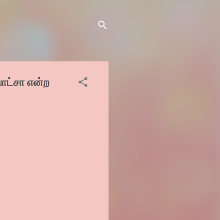
பாட்சா என்ற