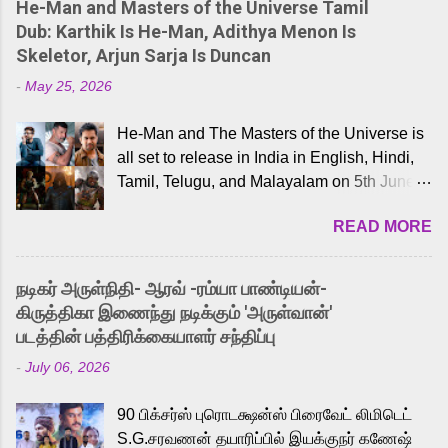
He-Man and Masters of the Universe Tamil
Dub: Karthik Is He-Man, Adithya Menon Is
Skeletor, Arjun Sarja Is Duncan
-
May 25, 2026
He-Man and The Masters of the Universe is
all set to release in India in English, Hindi,
Tamil, Telugu, and Malayalam on 5th June,
2026. While the English trailer has already
READ MORE
received a lot of love from cult He-Man fans
and offered audiences an exciting glimpse
into the world of Eternia, the recently
நடிகர் அருள்நிதி- ஆரவ் -ரம்யா பாண்டியன்-
released Tamil trailer has also generated
கிருத்திகா இணைந்து நடிக்கும் 'அருள்வான்'
strong excitement among Tamil audiences.
படத்தின் பத்திரிக்கையாளர் சந்திப்பு
Adding to the growing buzz is the film’s
-
July 06, 2026
powerful Tamil voice cast led by celebrated
playback singer Karthik, who lends his voice
90 பிக்சர்ஸ் புரொடக்ஷன்ஸ் பிரைவேட் லிமிடெட்
to the iconic superhero He-Man. Known for
S.G.சரவணன் தயாரிப்பில் இயக்குநர் கணேஷ்
memorable songs like “Behene De” from