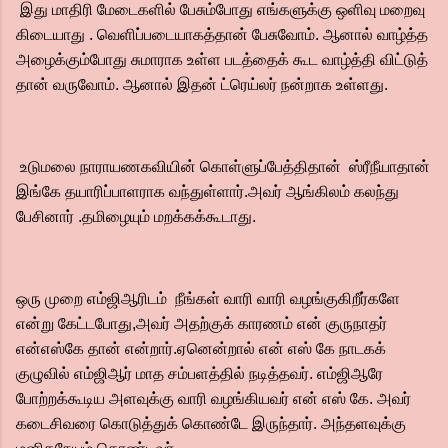
இது மாதிரி மேடைகளில் பேசும்போது எங்களுக்கு ஒளிவு மறைவு
கிடையாது . வெளிப்படையாகத்தான் பேசுவோம். ஆனால் வாழ்த்த
அழைக்கும்போது சுமாராக உள்ள படத்தைக் கூட வாழ்த்தி விட்டுத்
தான் வருவோம். ஆனால் இதன் ட்ரெய்லர் நன்றாக உள்ளது.
உடுமலை நாராயணகவியின் கொள்ளுப்பேத்திதான் ஸ்ரீநீயாதான்
இங்கே தயாரிப்பாளராக வந்துள்ளார்.அவர் ஆங்கிலம் கலந்து
பேசினார் .தமிழையும் மறக்கக்கூடாது.
ஒரு முறை எம்ஜிஆரிடம் நீங்கள் வாரி வாரி வழங்குகிறீர்களே
என்று கேட்டபோது,அவர் அதற்குக் காரணம் என் குருநாதர்
என்எஸ்கே தான் என்றார்.ஏனென்றால் என் எஸ் கே நாடகக்
குழுவில் எம்ஜிஆர் மாத சம்பளத்தில் நடித்தவர். எம்ஜிஆரே
போற்றக்கூடிய அளவுக்கு வாரி வழங்கியவர் என் எஸ் கே. அவர்
கடைசிவரை கொடுத்துக் கொண்டே இருந்தார். அந்தளவுக்கு