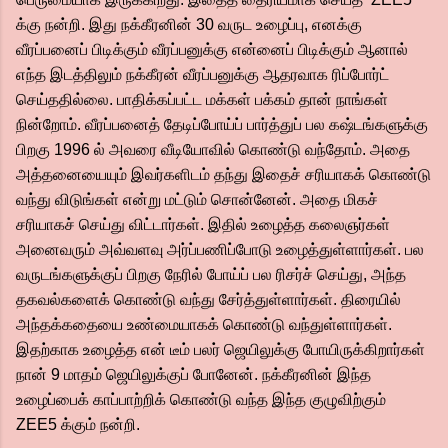
க்கு நன்றி. இது நக்கீரனின் 30 வருட உழைப்பு, எனக்கு
வீரப்பனைப் பிடிக்கும் வீரப்பனுக்கு என்னைப் பிடிக்கும் ஆனால்
எந்த இடத்திலும் நக்கீரன் வீரப்பனுக்கு ஆதரவாக ரிப்போர்ட்
செய்ததில்லை. பாதிக்கப்பட்ட மக்கள் பக்கம் தான் நாங்கள்
நின்றோம். வீரப்பனைத் தேடிப்போய்ப் பார்த்துப் பல கஷ்டங்களுக்கு
பிறகு 1996 ல் அவரை வீடியோவில் கொண்டு வந்தோம். அதை
அத்தனையையும் இவர்களிடம் தந்து இதைச் சரியாகக் கொண்டு
வந்து விடுங்கள் என்று மட்டும் சொன்னேன். அதை மிகச்
சரியாகச் செய்து விட்டார்கள். இதில் உழைத்த கலைஞர்கள்
அனைவரும் அவ்வளவு அர்ப்பணிப்போடு உழைத்துள்ளார்கள். பல
வருடங்களுக்குப் பிறகு நேரில் போய்ப் பல ரிசர்ச் செய்து, அந்த
தகவல்களைக் கொண்டு வந்து சேர்த்துள்ளார்கள். திரையில்
அந்தக்கதையை உண்மையாகக் கொண்டு வந்துள்ளார்கள்.
இதற்காக உழைத்த என் டீம் பலர் ஜெயிலுக்கு போயிருக்கிறார்கள்
நான் 9 மாதம் ஜெயிலுக்குப் போனேன். நக்கீரனின் இந்த
உழைப்பைக் காப்பாற்றிக் கொண்டு வந்த இந்த குழுவிற்கும்
ZEE5 க்கும் நன்றி.