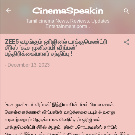
Skip to main content
CinemaSpeak.in
Tamil cinema News, Reviews, Updates
Entertainment portal.
ZEE5 வழங்கும் ஒரிஜினல் டாக்குமெண்ட்ரி
சீரிஸ் ‘கூச முனிசாமி வீரப்பன்’
பத்திரிக்கையாளர் சந்திப்பு !
-
December 13, 2023
'கூச முனிசாமி வீரப்பன்' இந்தியாவின் மிகப் பிரபல வனக்
கொள்ளைக்காரன் வீரப்பனின் வாழ்க்கையையும் அவனது
வரலாற்றையும் நெருக்கமாக விவரிக்கும் ஒரிஜினல்
டாக்குமெண்ட்ரி சீரிஸ் ஆகும். தீரன் புரொடக்ஷன்ஸ் சார்பில்
பிரபாவதி இந்த டாக்குமெண்ட்ரி சீரிஸைத் தயாரித்துள்ளார். இந்த