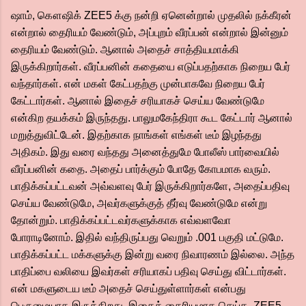
ஷாம், கௌஷிக் ZEE5 க்கு நன்றி ஏனென்றால் முதலில் நக்கீரன்
என்றால் தைரியம் வேண்டும், அப்புறம் வீரப்பன் என்றால் இன்னும்
தைரியம் வேண்டும். ஆனால் அதைச் சாத்தியமாக்கி
இருக்கிறார்கள். வீரப்பனின் கதையை எடுப்பதற்காக நிறைய பேர்
வந்தார்கள். என் மகள் கேட்பதற்கு முன்பாகவே நிறைய பேர்
கேட்டார்கள். ஆனால் இதைச் சரியாகச் செய்ய வேண்டுமே
என்கிற தயக்கம் இருந்தது. பாலுமகேந்திரா கூட கேட்டார் ஆனால்
மறுத்துவிட்டேன். இதற்காக நாங்கள் எங்கள் டீம் இழந்தது
அதிகம். இது வரை வந்தது அனைத்துமே போலீஸ் பார்வையில்
வீரப்பனின் கதை. அதைப் பார்க்கும் போதே கோபமாக வரும்.
பாதிக்கப்பட்டவன் அவ்வளவு பேர் இருக்கிறார்களே, அதைப்பதிவு
செய்ய வேண்டுமே, அவர்களுக்குத் தீர்வு வேண்டுமே என்று
தோன்றும். பாதிக்கப்பட்டவர்களுக்காக எவ்வளவோ
போராடினோம். இதில் வந்திருப்பது வெறும் .001 பகுதி மட்டுமே.
பாதிக்கப்பட்ட மக்களுக்கு இன்று வரை நிவாரணம் இல்லை. அந்த
பாதிப்பை வலியை இவர்கள் சரியாகப் பதிவு செய்து விட்டார்கள்.
என் மகளுடைய டீம் அதைச் செய்துள்ளார்கள் என்பது
பெருமையாக இருக்கிறது. இதைத் தைரியமாக செய்த ZEE5