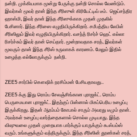
நன்றி. முக்கியமாக மூன்று பேருக்கு நன்றி சொல்ல வேண்டும்.
இவர்கள் மூவர் தான் இந்த சீரிஸுன் கிரியேட்டிவ் டீம். ஜெய்சந்திர
ஹாஸ்மி, இவர் தான் இந்த சீரிஸுக்காக முதன் முதலில்
பேசினார். இந்த சீரிஸை எழுதியிருக்கிறார். சமீபத்திய லேபிள்
சீரிஸிலும் இவர் எழுதியிருக்கிறார். வசந்த் ரிசர்ச் ஹெட் எல்லா
ரிசர்ச்சும் இவர் தான் செய்தார். மூன்றாவதாக சரத், இவர்கள்
மூவரும் தான் இந்த சீரிஸ் உருவாகக் காரணம். மேலும் இதில்
உழைத்த எல்லோருக்கும் நன்றி.
ZEE5 சார்பில் கௌஷிக் நரசிம்மன் பேசியதாவது..
ZEE5 க்கு இது ரொம்ப சேலஞ்சிங்கான புராஜக்ட். ரொம்ப
பெருமையான புராஜக்ட். இதற்குப் பின்னால் மிகப்பெரிய உழைப்பு
இருக்கிறது. இதன் ஆரம்பம் கோபால் சாரும் அவரது டீமும் தான்.
அவர்கள் உழைப்பு வார்த்தைகளால் சொல்ல முடியாது. இந்த
விஷுவலை முதன் முறையாக பார்க்கும் யாருக்கும் கூஸ்பம்ஸ்
வரும். உங்களுக்கும் வந்திருக்கும். இந்த சீரிஸின் தூண்கள் சரத்,