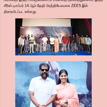
சீரிஸ் டிசம்பர் 14 ஆம் தேதி பிரத்தியேகமாக ZEE5 இல்
திரையிடப்பட உள்ளது