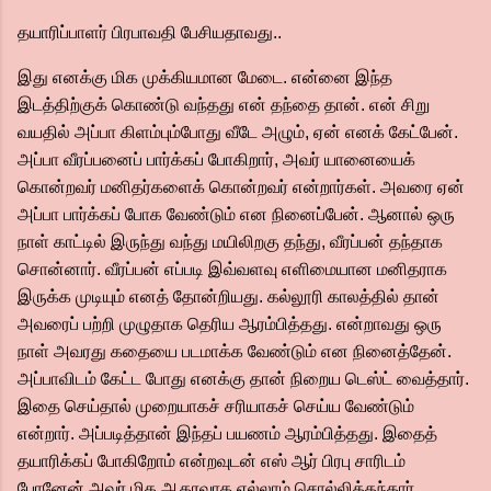
தயாரிப்பாளர் பிரபாவதி பேசியதாவது..
இது எனக்கு மிக முக்கியமான மேடை. என்னை இந்த
இடத்திற்குக் கொண்டு வந்தது என் தந்தை தான். என் சிறு
வயதில் அப்பா கிளம்பும்போது வீடே அழும், ஏன் எனக் கேட்பேன்.
அப்பா வீரப்பனைப் பார்க்கப் போகிறார், அவர் யானையைக்
கொன்றவர் மனிதர்களைக் கொன்றவர் என்றார்கள். அவரை ஏன்
அப்பா பார்க்கப் போக வேண்டும் என நினைப்பேன். ஆனால் ஒரு
நாள் காட்டில் இருந்து வந்து மயிலிறகு தந்து, வீரப்பன் தந்தாக
சொன்னார். வீரப்பன் எப்படி இவ்வளவு எளிமையான மனிதராக
இருக்க முடியும் எனத் தோன்றியது. கல்லூரி காலத்தில் தான்
அவரைப் பற்றி முழுதாக தெரிய ஆரம்பித்தது. என்றாவது ஒரு
நாள் அவரது கதையை படமாக்க வேண்டும் என நினைத்தேன்.
அப்பாவிடம் கேட்ட போது எனக்கு தான் நிறைய டெஸ்ட் வைத்தார்.
இதை செய்தால் முறையாகச் சரியாகச் செய்ய வேண்டும்
என்றார். அப்படித்தான் இந்தப் பயணம் ஆரம்பித்தது. இதைத்
தயாரிக்கப் போகிறோம் என்றவுடன் எஸ் ஆர் பிரபு சாரிடம்
போனேன் அவர் மிக ஆதரவாக எல்லாம் சொல்லித்தந்தார்.