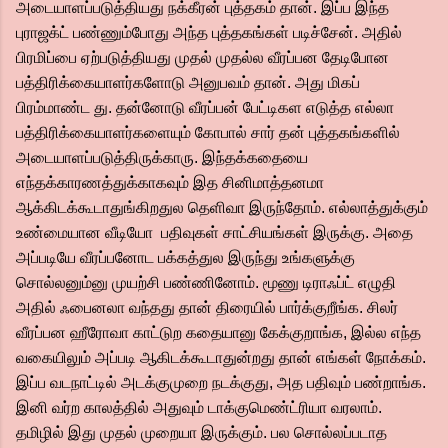
அடையாளப்படுத்தியது நக்கீரன் புத்தகம் தான். இப்ப இந்த
புராஜக்ட் பண்ணும்போது அந்த புத்தகங்கள் படிச்சேன். அதில்
பிரமிப்பை ஏற்படுத்தியது முதல் முதல்ல வீரப்பன தேடிபோன
பத்திரிக்கையாளர்களோடு அனுபவம் தான். அது மிகப்
பிரம்மாண்ட து. தன்னோடு வீரப்பன் பேட்டிகள எடுத்த எல்லா
பத்திரிக்கையாளர்களையும் கோபால் சார் தன் புத்தகங்களில்
அடையாளப்படுத்திருக்காரு. இந்தக்கதையை
எந்தக்காரணத்துக்காகவும் இத சினிமாத்தனமா
ஆக்கிடக்கூடாதுங்கிறதுல தெளிவா இருந்தோம். எல்லாத்துக்கும்
உண்மையான வீடியோ பதிவுகள் சாட்சியங்கள் இருக்கு. அதை
அப்படியே வீரப்பனோட பக்கத்துல இருந்து உங்களுக்கு
சொல்லனும்னு முயற்சி பண்ணினோம். மூணு டிராஃப்ட் எழுதி
அதில் ஃபைனலா வந்தது தான் திரையில் பார்க்குறீங்க. சிலர்
வீரப்பன ஹீரோவா காட்டுற கதையானு கேக்குறாங்க, இல்ல எந்த
வகையிலும் அப்படி ஆகிடக்கூடாதுன்றது தான் எங்கள் நோக்கம்.
இப்ப வடநாட்டில் அடக்குமுறை நடக்குது, அத பதிவும் பண்றாங்க.
இனி வர்ற காலத்தில் அதுவும் டாக்குமெண்ட்ரியா வரலாம்.
தமிழில் இது முதல் முறையா இருக்கும். பல சொல்லப்படாத