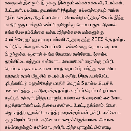
கதைகள் இன்னும் இருக்கு. இன்னும் எக்கச்சக்க வீடியோக்கள்,
பேட்டிகள், பலரோட துயரங்கள் இருக்கு. எல்லாத்தையும் நாங்க
ஆய்வு செஞ்சு, அத 6 எபிசோடா கொண்டு வந்திருக்கோம். இந்த
மாதிரி ஒரு டாக்குமெண்ட்ரி தமிழுக்கு ரொம்ப புதுசு. ஆனால்
எங்க மேல நம்பிக்கை வச்சு, இந்தக்கதை மக்களுக்கு
போய்ச்சேரனும்னு முடிவு பண்ணி ஆதரவு தந்த ZEE5 க்கு நன்றி.
காட்டுக்குள்ள நாங்க போய் ஷீட் பண்ணினது ரொம்ப கஷ்டமா
இருந்துச்சு, ஆனால் அங்க கேமராவ தன்னோட தோள்ல
தூக்கிட்டே சுத்துன என்னோட கேமராமேன் ராஜுக்கு நன்றி.
ரொம்ப குருஷுயலனா டைம்ல நிறைய பேர் பார்த்து கடைசியா
வந்தவர் தான் மியூசிக் டைரக்டர் சதீஷ். இந்த ஃபார்மேட்ட
புரிஞ்சுகிட்டு அதுக்கேத்த மாதிரி வெறும் 5 நாள்ல மியூசிக்
பண்ணி தந்தாரு. அவருக்கு நன்றி. எடிட்டர் ரொம்ப சிறப்பான
எடிட்டிங் தந்தார். இந்த புராஜக்ட் நல்லா வரக் காரணம் என்னோட
எழுத்தாளர்கள் டீம். நிறைய சண்டை போட்டிருக்கோம். பிரபா,
ஜெயசந்திர ஹாஷ்மி, வசந்த் மூவருக்கும் என் நன்றி. என்னோட
குழு ரொம்ப ரொம்ப கடுமையா உழைச்சிருக்காங்க, அவங்க
எல்லோருக்கும் என்னோட நன்றி. இந்த புராஜக்ட் பின்னாடி