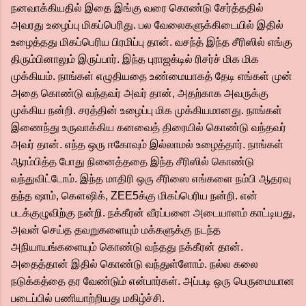
நனவாக்கியதில் இதை இங்கு வரை கொண்டு சேர்த்ததில்
அவரது உழைப்பு மிகப்பெரிது. பல வேலைகளுக்கிடையில் இதில்
உழைத்தது மிகப்பெரிய பிரமிப்பு தான். வசந்த் இந்த சீரிஸில் எங்கு
திரும்பினாலும் இருப்பார். இந்த புராஜக்டில் ரிசர்ச் மிக மிக
முக்கியம். நாங்கள் எழுதியதை உண்மையாகத் தேடி எங்கள் முன்
அதை கொண்டு வந்தவர் அவர் தான், அதற்காக அவருக்கு
முக்கிய நன்றி. சரத்தின் உழைப்பு மிக முக்கியமானது. நாங்கள்
இணைந்து உருவாக்கிய கனவைத் திரையில் கொண்டு வந்தவர்
அவர் தான். எந்த ஒரு ஈகோவும் இல்லாமல் உழைத்தார். நாங்கள்
ஆரம்பித்த போது நினைத்ததை இந்த சீரிஸில் கொண்டு
வந்துவிட்டோம். இந்த மாதிரி ஒரு சீரிஸை எங்களை நம்பி ஆதரவு
தந்த ஷாம், கௌஷிக், ZEE5க்கு மிகப்பெரிய நன்றி. என்
படக்குழுவிற்கு நன்றி. நக்கீரன் வீரப்பனை அடையாளம் காட்டியது,
அவன் செய்த தவறுகளையும் மக்களுக்கு நடந்த
அநியாயங்களையும் கொண்டு வந்தது நக்கீரன் தான்.
அதைத்தான் இதில் கொண்டு வந்துள்ளோம். நல்ல கலை
நடுக்கத்தை தர வேண்டும் என்பார்கள். அப்படி ஒரு பெருமையான
படைப்பில் பணியாற்றியது மகிழ்ச்சி.