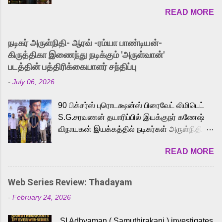
2026. While the English trailer has already
READ MORE
received a lot of love from cult He-Man fans
and offered audiences an exciting glimpse
into the world of Eternia, the recently
நடிகர் அருள்நிதி- ஆரவ் -ரம்யா பாண்டியன்-
released Tamil trailer has also generated
கிருத்திகா இணைந்து நடிக்கும் 'அருள்வான்'
strong excitement among Tamil audiences.
படத்தின் பத்திரிக்கையாளர் சந்திப்பு
Adding to the growing buzz is the film’s
-
July 06, 2026
powerful Tamil voice cast led by celebrated
playback singer Karthik, who lends his voice
90 பிக்சர்ஸ் புரொடக்ஷன்ஸ் பிரைவேட் லிமிடெட்
to the iconic superhero He-Man. Known for
S.G.சரவணன் தயாரிப்பில் இயக்குநர் கணேஷ்
memorable songs like “Behene De” from
விநாயகன் இயக்கத்தில் நடிகர்கள் அருள்நிதி -
Raavan, “Oru Maalai” from Ghajini, and
ஆரவ் ,ரம்யா பாண்டியன் -கிருத்திகா ஆகியோர்
“Mun Andhi” from 7 Aum Arivu, Karthik is
READ MORE
முக்கிய வேடத்தில் இணைந்து நடித்திருக்கும்
loved for his versatile voice and strong
'அருள்வான்' திரைப்படத்தினை
command over multiple languages, making
பத்திரிக்கையாளர் சந்திப்பு சென்னையில்
him a strong fit for the legendary character.
Web Series Review: Thadayam
நடைபெற்றது. இயக்குநர் கணேஷ் விநாயகன்
Adithya Menon, known for portraying
-
February 24, 2026
இயக்கத்தில் உருவாகியுள்ள 'அருள்வான்'
memorable antagonists across South Indian
திரைப்படத்தில் அருள்நிதி, ஆரவ், காளி
cinema, voices the menacing Skeletor
SI Adhyaman ( Samuthirakani ) investigates