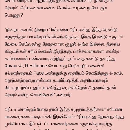
சொன்னார்கள். அதில் ஒரு தங்கை சொன்னார் ‘நான் தான்
அகரம்’. அப்படின்னா என்ன சொல்ல வர என்று கேட்கும்
பொழுது?
“நிறைய சவால்; நிறைய பிரச்சனை அப்படின்னு இந்த ரெண்டு
வருஷத்துல பல விஷயங்கள் வந்திருக்கு. இந்த இரண்டு வருடமா
வேலை செய்வதற்கு தோதனான சூழல் அங்க இல்லை. நிறைய
விஷயங்கள் சரியில்லாமல் இருந்தது. பிரச்சனைகளை கண்டு
காம்பரமைஸ் பண்ணாம, சுற்றிலும் நடப்பதை கண்டு தளர்ந்து
போகாமல், Resilience-வோட எது பெரிசு புரிய வைச்சி
எல்லாத்தையும் Face பண்றதுக்கு தைரியம் கொடுத்தது அகரம்.
அதற்கேற்றவாறு என்னை தயார்ப்படுத்தி தைரியமாகவும்
விடாமுயற்சியுடனும் பயணித்து வருகின்றேன் அதனால் தான்
அகரம் என்று சொன்னேன்” என்றார்.
அப்படி சொல்லும் போது தான் இந்த சமுதாயத்திற்கான சரியான
மாணவர்களை உருவாக்கி இருக்கோம் அப்படின்னு தோன்றுகிறது.
முக்கியமாக இப்படிப்பட்ட மாணவர்களை உருவாக்குவதற்கு