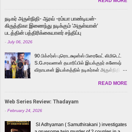
READ MORE
received a lot of love from cult He-Man fans
and offered audiences an exciting glimpse
into the world of Eternia, the recently
நடிகர் அருள்நிதி- ஆரவ் -ரம்யா பாண்டியன்-
released Tamil trailer has also generated
கிருத்திகா இணைந்து நடிக்கும் 'அருள்வான்'
strong excitement among Tamil audiences.
படத்தின் பத்திரிக்கையாளர் சந்திப்பு
Adding to the growing buzz is the film’s
-
July 06, 2026
powerful Tamil voice cast led by celebrated
playback singer Karthik, who lends his voice
90 பிக்சர்ஸ் புரொடக்ஷன்ஸ் பிரைவேட் லிமிடெட்
to the iconic superhero He-Man. Known for
S.G.சரவணன் தயாரிப்பில் இயக்குநர் கணேஷ்
memorable songs like “Behene De” from
விநாயகன் இயக்கத்தில் நடிகர்கள் அருள்நிதி -
Raavan, “Oru Maalai” from Ghajini, and
ஆரவ் ,ரம்யா பாண்டியன் -கிருத்திகா ஆகியோர்
“Mun Andhi” from 7 Aum Arivu, Karthik is
READ MORE
முக்கிய வேடத்தில் இணைந்து நடித்திருக்கும்
loved for his versatile voice and strong
'அருள்வான்' திரைப்படத்தினை
command over multiple languages, making
பத்திரிக்கையாளர் சந்திப்பு சென்னையில்
him a strong fit for the legendary character.
Web Series Review: Thadayam
நடைபெற்றது. இயக்குநர் கணேஷ் விநாயகன்
Adithya Menon, known for portraying
-
February 24, 2026
இயக்கத்தில் உருவாகியுள்ள 'அருள்வான்'
memorable antagonists across South Indian
திரைப்படத்தில் அருள்நிதி, ஆரவ், காளி
cinema, voices the menacing Skeletor
SI Adhyaman ( Samuthirakani ) investigates
வெங்கட், ரம்யா பாண்டியன், வி டி வி கணேஷ் ,
across the Tamil, Malayalam, and Telugu
a gruesome twin murder of 2 couples in a