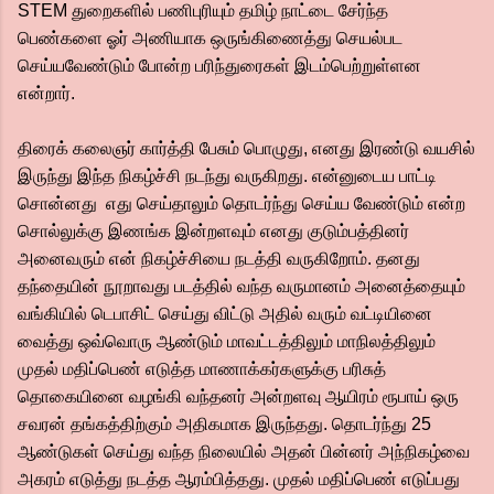
STEM துறைகளில் பணிபுரியும் தமிழ் நாட்டை சேர்ந்த
பெண்களை ஓர் அணியாக ஒருங்கிணைத்து செயல்பட
செய்யவேண்டும் போன்ற பரிந்துரைகள் இடம்பெற்றுள்ளன
என்றார்.
திரைக் கலைஞர் கார்த்தி பேசும் பொழுது, எனது இரண்டு வயசில்
இருந்து இந்த நிகழ்ச்சி நடந்து வருகிறது. என்னுடைய பாட்டி
சொன்னது எது செய்தாலும் தொடர்ந்து செய்ய வேண்டும் என்ற
சொல்லுக்கு இணங்க இன்றளவும் எனது குடும்பத்தினர்
அனைவரும் என் நிகழ்ச்சியை நடத்தி வருகிறோம். தனது
தந்தையின் நூறாவது படத்தில் வந்த வருமானம் அனைத்தையும்
வங்கியில் டெபாசிட் செய்து விட்டு அதில் வரும் வட்டியினை
வைத்து ஒவ்வொரு ஆண்டும் மாவட்டத்திலும் மாநிலத்திலும்
முதல் மதிப்பெண் எடுத்த மாணாக்கர்களுக்கு பரிசுத்
தொகையினை வழங்கி வந்தனர் அன்றளவு ஆயிரம் ரூபாய் ஒரு
சவரன் தங்கத்திற்கும் அதிகமாக இருந்தது. தொடர்ந்து 25
ஆண்டுகள் செய்து வந்த நிலையில் அதன் பின்னர் அந்நிகழ்வை
அகரம் எடுத்து நடத்த ஆரம்பித்தது. முதல் மதிப்பெண் எடுப்பது