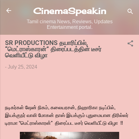
Skip to main content
CinemaSpeak.in
Tamil cinema News, Reviews, Updates
Entertainment portal.
SR PRODUCTIONS தயாரிப்பில்,
“மெட்ராஸ்காரன்” திரைப்படத்தின் டீசர்
வெளியீட்டு விழா
-
July 25, 2024
நடிகர்கள் ஷேன் நிகம், கலையரசன், நிஹாரிகா நடிப்பில்,
இயக்குநர் வாலி மோகன் தாஸ் இயக்கும் புதுமையான திரில்லர்
டிராமா “மெட்ராஸ்காரன்” திரைப்பட டீசர் வெளியீட்டு விழா !!