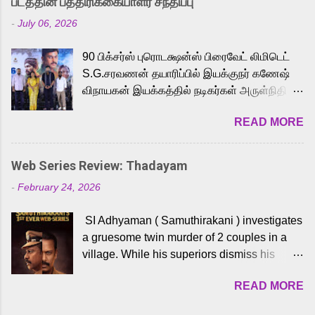
படத்தின் பத்திரிக்கையாளர் சந்திப்பு
Adding to the growing buzz is the film’s
-
July 06, 2026
powerful Tamil voice cast led by celebrated
playback singer Karthik, who lends his voice
90 பிக்சர்ஸ் புரொடக்ஷன்ஸ் பிரைவேட் லிமிடெட்
to the iconic superhero He-Man. Known for
S.G.சரவணன் தயாரிப்பில் இயக்குநர் கணேஷ்
memorable songs like “Behene De” from
விநாயகன் இயக்கத்தில் நடிகர்கள் அருள்நிதி -
Raavan, “Oru Maalai” from Ghajini, and
ஆரவ் ,ரம்யா பாண்டியன் -கிருத்திகா ஆகியோர்
“Mun Andhi” from 7 Aum Arivu, Karthik is
READ MORE
முக்கிய வேடத்தில் இணைந்து நடித்திருக்கும்
loved for his versatile voice and strong
'அருள்வான்' திரைப்படத்தினை
command over multiple languages, making
பத்திரிக்கையாளர் சந்திப்பு சென்னையில்
him a strong fit for the legendary character.
Web Series Review: Thadayam
நடைபெற்றது. இயக்குநர் கணேஷ் விநாயகன்
Adithya Menon, known for portraying
-
February 24, 2026
இயக்கத்தில் உருவாகியுள்ள 'அருள்வான்'
memorable antagonists across South Indian
திரைப்படத்தில் அருள்நிதி, ஆரவ், காளி
cinema, voices the menacing Skeletor
SI Adhyaman ( Samuthirakani ) investigates
வெங்கட், ரம்யா பாண்டியன், வி டி வி கணேஷ் ,
across the Tamil, Malayalam, and Telugu
a gruesome twin murder of 2 couples in a
ஜான் விஜய், பேபி கிருத்திகா, 'பருத்திவீரன்'
versions. Joining them is Action King Arjun...
village. While his superiors dismiss his
சரவணன், ஹரிஷ் உத்தமன் உள்ளிட்ட பலர்
intelligence, his senior officer Lakshmi (
நடித்திருக்கிறார்கள். எம். சுகுமார் ஒளிப்பதிவு
READ MORE
Sshivada ) believes in him and makes him
செய்திருக்கும் இந்த திரைப்படத்திற்கு ஜீ. வி.
part of a special team to nab the culprits.
பிரகாஷ் குமார் இசையமைத்திருக்கிறார்.