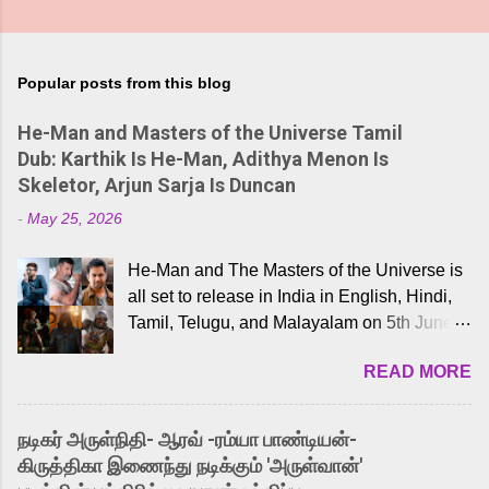
Popular posts from this blog
He-Man and Masters of the Universe Tamil
Dub: Karthik Is He-Man, Adithya Menon Is
Skeletor, Arjun Sarja Is Duncan
-
May 25, 2026
He-Man and The Masters of the Universe is
all set to release in India in English, Hindi,
Tamil, Telugu, and Malayalam on 5th June,
2026. While the English trailer has already
READ MORE
received a lot of love from cult He-Man fans
and offered audiences an exciting glimpse
into the world of Eternia, the recently
நடிகர் அருள்நிதி- ஆரவ் -ரம்யா பாண்டியன்-
released Tamil trailer has also generated
கிருத்திகா இணைந்து நடிக்கும் 'அருள்வான்'
strong excitement among Tamil audiences.