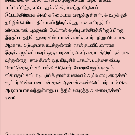
படப்பிடிப்பிற்கு எப்போதும் சீக்கிரம் வந்து விடுவார்,
இப்படத்திற்காக அவர் கடுமையாக உழைத்துள்ளார், அவருக்குத்
தமிழில் பெரிய எதிர்காலம் இருக்கிறது. கலை பிரதர் மிக
உரிமையாகப் பழகுவார். மெட்ராஸ் அன்பு பாத்திரத்திற்குப் பிறகு,
இந்தப்படத்தில் துரை சிங்கமாகக் கலக்குவார். நிஹாரிகா மிக
அழகாக, அற்புதமாக நடித்துள்ளார். நான் தயாரிப்பாளராக
இருக்க ஐஸ்வர்யாவும் ஒரு காரணம், அவர் கதாபாத்திரம் நன்றாக
வந்துள்ளது. சாம் சிஎஸ் ஒரு மியூசிக் டாக்டர், படத்தை எப்படி
கொடுத்தாலும் சரியாக்கி விடுவார். கேமராமேனும் நானும்
எப்போதும் சாப்பாடு பற்றித் தான் பேசுவோம் அவ்வளவு நெருக்கம்.
எடிட்டர் சின்னப் பையன் தான் ஆனால் கலக்கிவிட்டார். படம் மிக
அருமையாக வந்துள்ளது. படத்தில் உழைத்த அனைவருக்கும்
நன்றி.
இயக்குநர் வாலி மோகன் தாஸ் பேசியதாவது...