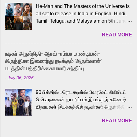
He-Man and The Masters of the Universe is
all set to release in India in English, Hindi,
Tamil, Telugu, and Malayalam on 5th June,
2026. While the English trailer has already
READ MORE
received a lot of love from cult He-Man fans
and offered audiences an exciting glimpse
into the world of Eternia, the recently
நடிகர் அருள்நிதி- ஆரவ் -ரம்யா பாண்டியன்-
released Tamil trailer has also generated
கிருத்திகா இணைந்து நடிக்கும் 'அருள்வான்'
strong excitement among Tamil audiences.
படத்தின் பத்திரிக்கையாளர் சந்திப்பு
Adding to the growing buzz is the film’s
-
July 06, 2026
powerful Tamil voice cast led by celebrated
playback singer Karthik, who lends his voice
90 பிக்சர்ஸ் புரொடக்ஷன்ஸ் பிரைவேட் லிமிடெட்
to the iconic superhero He-Man. Known for
S.G.சரவணன் தயாரிப்பில் இயக்குநர் கணேஷ்
memorable songs like “Behene De” from
விநாயகன் இயக்கத்தில் நடிகர்கள் அருள்நிதி -
Raavan, “Oru Maalai” from Ghajini, and
ஆரவ் ,ரம்யா பாண்டியன் -கிருத்திகா ஆகியோர்
“Mun Andhi” from 7 Aum Arivu, Karthik is
READ MORE
முக்கிய வேடத்தில் இணைந்து நடித்திருக்கும்
loved for his versatile voice and strong
'அருள்வான்' திரைப்படத்தினை
command over multiple languages, making
பத்திரிக்கையாளர் சந்திப்பு சென்னையில்