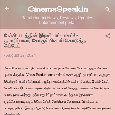
Skip to main content
CinemaSpeak.in
Tamil cinema News, Reviews, Updates
Entertainment portal.
பேச்சி’ படத்தின் இரண்டாம் பாகம்! -
தயாரிப்பாளர் கோகுல் பினாய் கொடுத்த
அப்டேட்
-
August 12, 2024
வெயிலோன் எண்டர்டெயின்மெண்ட் சார்பில் கோகுல் பினாய் மற்றும் வெரூஸ்
புரொடக்‌ஷன்ஸ் (Verus Productions) சார்பில் ஷேக் முஜீப் தயாரிப்பில், அறிமுக
இயக்குநர் ராமச்சந்திரன்.பி எழுத்து இயக்கத்தில் கடந்த ஆகஸ்ட் 2 ஆம் தேதி
வெளியான இப்படம் விமர்சன ரீதியாக பாராட்டு பெற்று, மக்களிடம் மிகப்பெரிய
வரவேற்பை பெற்றது. தற்போது 10 நாட்களை கடந்து வெற்றிகரமாக
ஓடிக்கொண்டிருக்கும் இப்படத்தின் வெற்றியை கொண்டாடும் விதமாக
படக்குழுவினர் இன்று (ஆக.9) சென்னை பிரசாத் லேபில் பத்திரிகையாளர்களை
சந்தித்தனர்.