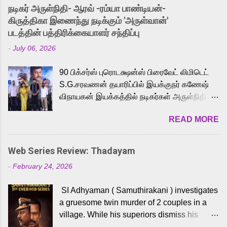
into the world of Eternia, the recently
நடிகர் அருள்நிதி- ஆரவ் -ரம்யா பாண்டியன்-
released Tamil trailer has also generated
கிருத்திகா இணைந்து நடிக்கும் 'அருள்வான்'
strong excitement among Tamil audiences.
படத்தின் பத்திரிக்கையாளர் சந்திப்பு
Adding to the growing buzz is the film’s
-
July 06, 2026
powerful Tamil voice cast led by celebrated
playback singer Karthik, who lends his voice
90 பிக்சர்ஸ் புரொடக்ஷன்ஸ் பிரைவேட் லிமிடெட்
to the iconic superhero He-Man. Known for
S.G.சரவணன் தயாரிப்பில் இயக்குநர் கணேஷ்
memorable songs like “Behene De” from
விநாயகன் இயக்கத்தில் நடிகர்கள் அருள்நிதி -
Raavan, “Oru Maalai” from Ghajini, and
ஆரவ் ,ரம்யா பாண்டியன் -கிருத்திகா ஆகியோர்
“Mun Andhi” from 7 Aum Arivu, Karthik is
READ MORE
முக்கிய வேடத்தில் இணைந்து நடித்திருக்கும்
loved for his versatile voice and strong
'அருள்வான்' திரைப்படத்தினை
command over multiple languages, making
பத்திரிக்கையாளர் சந்திப்பு சென்னையில்
him a strong fit for the legendary character.
Web Series Review: Thadayam
நடைபெற்றது. இயக்குநர் கணேஷ் விநாயகன்
Adithya Menon, known for portraying
-
February 24, 2026
இயக்கத்தில் உருவாகியுள்ள 'அருள்வான்'
memorable antagonists across South Indian
திரைப்படத்தில் அருள்நிதி, ஆரவ், காளி
cinema, voices the menacing Skeletor
SI Adhyaman ( Samuthirakani ) investigates
வெங்கட், ரம்யா பாண்டியன், வி டி வி கணேஷ் ,
across the Tamil, Malayalam, and Telugu
a gruesome twin murder of 2 couples in a
ஜான் விஜய், பேபி கிருத்திகா, 'பருத்திவீரன்'
versions. Joining them is Action King Arjun...
village. While his superiors dismiss his
சரவணன், ஹரிஷ் உத்தமன் உள்ளிட்ட பலர்
intelligence, his senior officer Lakshmi (