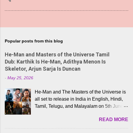
Popular posts from this blog
He-Man and Masters of the Universe Tamil
Dub: Karthik Is He-Man, Adithya Menon Is
Skeletor, Arjun Sarja Is Duncan
-
May 25, 2026
He-Man and The Masters of the Universe is
all set to release in India in English, Hindi,
Tamil, Telugu, and Malayalam on 5th June,
2026. While the English trailer has already
READ MORE
received a lot of love from cult He-Man fans
and offered audiences an exciting glimpse