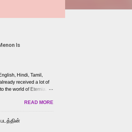
Menon Is
English, Hindi, Tamil,
lready received a lot of
o the world of Eternia,
t among Tamil audiences.
READ MORE
y celebrated playback
nown for memorable songs
i” from 7 Aum Arivu,
 படத்தின்
le languages, making him
aying memorable