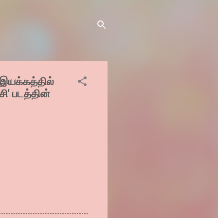
யக்கத்தில்
சி' படத்தின்