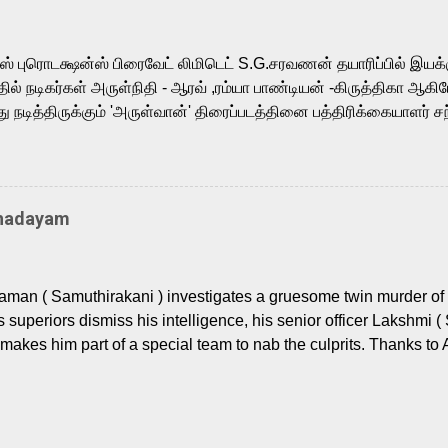
sts across South Indian cinema, voices the menacing Skeletor a
m, and Telugu versions. Joining them is Action King Arjun...
ர்ஸ் புரொடக்ஷன்ஸ் பிரைவேட் லிமிடெட் S.G.சரவணன் தயாரிப்பில் இய
ில் நடிகர்கள் அருள்நிதி - ஆரவ் ,ரம்யா பாண்டியன் -கிருத்திகா ஆகிய
நடித்திருக்கும் 'அருள்வான்' திரைப்படத்தினை பத்திரிக்கையாளர் சந
து. இயக்குநர் கணேஷ் விநாயகன் இயக்கத்தில் உருவாகியுள்ள 'அருள்
ி, ஆரவ், காளி வெங்கட், ரம்யா பாண்டியன், வி டி வி கணேஷ் , ஜான் விஜ
ீரன்' சரவணன், ஹரிஷ் உத்தமன் உள்ளிட்ட பலர் நடித்திருக்கிறார்கள். எம்
்கும் இந்த திரைப்படத்திற்கு ஜீ. வி. பிரகாஷ் குமார் இசையமைத்திருக்க
Thadayam
ா கலை இயக்கத்தை கவனிக்க.. லாரன்ஸ் கிஷோர் படத் தொகுப்பு
டிருக்கிறார். கல்வியின் அவசியத்தை வலியுறுத்தி தயாராகி இருக்கு
் புரொடக்ஷன்ஸ் பிரைவேட் லிமிடெட் சார்பில் தயாரிப்பாளர் எஸ் ஜி சரவண
man ( Samuthirakani ) investigates a gruesome twin murder of 2
ை சக்தி பிலிம் ஃபேக்டரி நிறுவனம் சார்பில் சக்திவேலன் வழங...
s superiors dismiss his intelligence, his senior officer Lakshmi (
makes him part of a special team to nab the culprits. Thanks to 
nages to trace possible suspects in a hamlet in a border town i
 dig deeper, several layers emerge which link the case to events
 the kiĺlers ? Do cops Adhyaman and Lakshmi manage to nab 
come in their way? The crime story allegedly based on true even