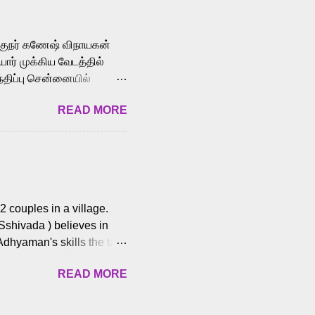
cross the Tamil,
க்குநர் கணேஷ் விநாயகன்
ோர் முக்கிய வேடத்தில்
்திப்பு சென்னையில்
வான்' திரைப்படத்தில்
READ MORE
ய், பேபி கிருத்திகா,
. சுகுமார் ஒளிப்பதிவு
ிறார். லால்குடி
 பணிகளை
ம் இந்தத் திரைப்படத்தை 90
ன் தயாரித்திருக்கிறார்.
 couples in a village.
 Sshivada ) believes in
Adhyaman's skills the task
n Andhra Pradesh. As they
READ MORE
 dating back to 1995.
them? What obstacles and
ts is a slow burn but