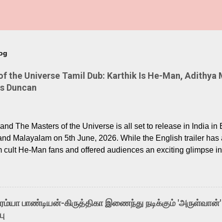
log
 the Universe Tamil Dub: Karthik Is He-Man, Adithya 
Is Duncan
nd The Masters of the Universe is all set to release in India in 
and Malayalam on 5th June, 2026. While the English trailer has a
m cult He-Man fans and offered audiences an exciting glimpse int
ntly released Tamil trailer has also generated strong excitemen
o the growing buzz is the film’s powerful Tamil voice cast led b
arthik, who lends his voice to the iconic superhero He-Man. K
hene De” from Raavan, “Oru Maalai” from Ghajini, and “Mun Andh
-ரம்யா பாண்டியன்-கிருத்திகா இணைந்து நடிக்கும் 'அருள்வான்'
is loved for his versatile voice and strong command over multip
பு
 fit for the legendary character. Adithya Menon, known for portr