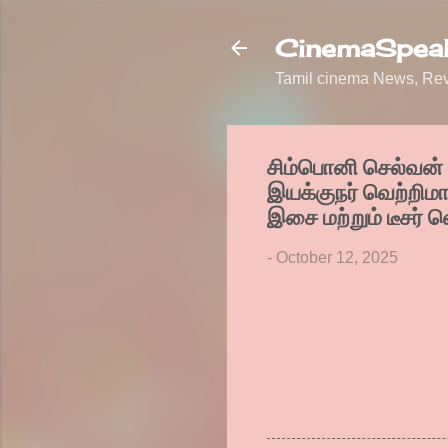
CinemaSpeak
Tamil cinema News, Revi
சிம்பொனி செல்வன
இயக்குநர் வெற்றிமாறன
இசை மற்றும் டீசர் 
-
October 12, 2025