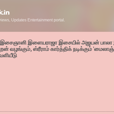
Skip to main content
.in
ews, Updates Entertainment portal.
் இசைஞானி இளையராஜா இசையில் அஜயன் பாலா இ
் வழங்கும், ஸ்ரீராம் கார்த்திக் நடிக்கும் 'மைலாஞ்
வெளியீடு