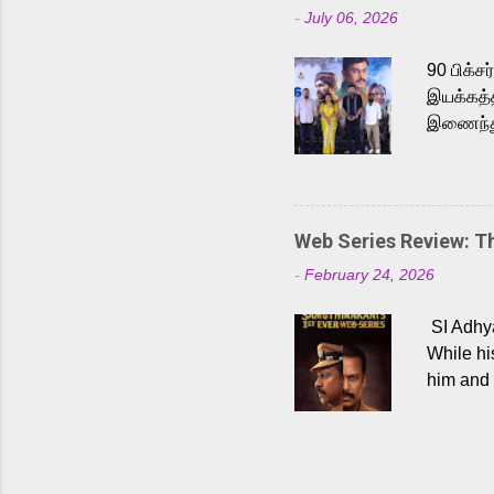
-
July 06, 2026
antagoni
Malayala
90 பிக்ச
இயக்கத்த
இணைந்து 
நடைபெற்ற
அருள்நித
'பருத்திவ
செய்திருக
Web Series Review: 
இளையராஜ
-
February 24, 2026
மேற்கொண்
பிக்சர்ஸ
SI Adhya
இப்படத்த
While hi
him and 
force ma
begin to
Who are
dangers 