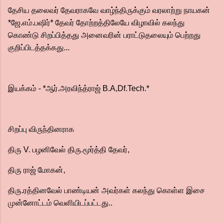
தேசிய தலைவர் தேவராகவே வாழ்ந்திருக்கும் வரலாற்று நாயகன்
*ஜே.எம்.பஷிர்* தேவர் தோற்றத்திலேயே விழாவில் கலந்து
கொண்டு சிறப்பித்தது அனைவரின் பராட்டுதலையும் பெற்றது
குறிப்பிடத்தக்கது...
இயக்கம் - *ஆர்.அரவிந்த்ராஜ் B.A,Df.Tech.*
சிறப்பு விருந்தினராக
திரு V. பழனிவேல் திரு.மூர்த்தி தேவர்,
திரு ராஜ் மோகன்,
திரு.ரத்தினவேல் பாண்டியன் அவர்கள் கலந்து கொள்ள இசை
முன்னோட்டம் வெளியிடப்பட்டது..