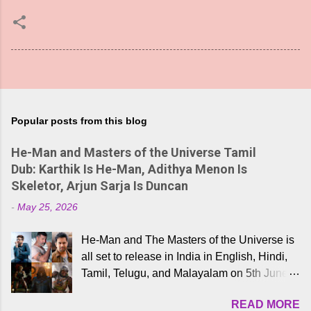
Popular posts from this blog
He-Man and Masters of the Universe Tamil
Dub: Karthik Is He-Man, Adithya Menon Is
Skeletor, Arjun Sarja Is Duncan
-
May 25, 2026
He-Man and The Masters of the Universe is
all set to release in India in English, Hindi,
Tamil, Telugu, and Malayalam on 5th June,
2026. While the English trailer has already
READ MORE
received a lot of love from cult He-Man fans