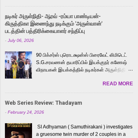
and offered audiences an exciting glimpse
into the world of Eternia, the recently
நடிகர் அருள்நிதி- ஆரவ் -ரம்யா பாண்டியன்-
released Tamil trailer has also generated
கிருத்திகா இணைந்து நடிக்கும் 'அருள்வான்'
strong excitement among Tamil audiences.
படத்தின் பத்திரிக்கையாளர் சந்திப்பு
Adding to the growing buzz is the film’s
-
July 06, 2026
powerful Tamil voice cast led by celebrated
playback singer Karthik, who lends his voice
90 பிக்சர்ஸ் புரொடக்ஷன்ஸ் பிரைவேட் லிமிடெட்
to the iconic superhero He-Man. Known for
S.G.சரவணன் தயாரிப்பில் இயக்குநர் கணேஷ்
memorable songs like “Behene De” from
விநாயகன் இயக்கத்தில் நடிகர்கள் அருள்நிதி -
Raavan, “Oru Maalai” from Ghajini, and
ஆரவ் ,ரம்யா பாண்டியன் -கிருத்திகா ஆகியோர்
“Mun Andhi” from 7 Aum Arivu, Karthik is
READ MORE
முக்கிய வேடத்தில் இணைந்து நடித்திருக்கும்
loved for his versatile voice and strong
'அருள்வான்' திரைப்படத்தினை
command over multiple languages, making
பத்திரிக்கையாளர் சந்திப்பு சென்னையில்
him a strong fit for the legendary character.
Web Series Review: Thadayam
நடைபெற்றது. இயக்குநர் கணேஷ் விநாயகன்
Adithya Menon, known for portraying
-
February 24, 2026
இயக்கத்தில் உருவாகியுள்ள 'அருள்வான்'
memorable antagonists across South Indian
திரைப்படத்தில் அருள்நிதி, ஆரவ், காளி
cinema, voices the menacing Skeletor
SI Adhyaman ( Samuthirakani ) investigates
வெங்கட், ரம்யா பாண்டியன், வி டி வி கணேஷ் ,
across the Tamil, Malayalam, and Telugu
a gruesome twin murder of 2 couples in a
ஜான் விஜய், பேபி கிருத்திகா, 'பருத்திவீரன்'