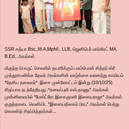
SSR சத்யா Bsc.,M.A,Mphil., LLB, ஜெனிபெர் மார்கிரட் MA.
B.Ed.. அவர்கள்
மிகுந்த பொருட் செலவில் தயாரிக்கும் பசும்பொன் சித்தர் ஸ்ரீ
முத்துராமலிங்க தேவர் அவர்களின் வாழ்க்கை வரலாற்று காவியம்
*தேசிய தலைவர்* இசை முன்னோட்டம் இன்று (10/10/25)
சிறப்பாக நடந்தேறியது..*கலைப்புலி எஸ்.தாணு* அவர்கள்
முன்னிலையில் *மேஸ்ட்ரோ இசைஞானி இளையராஜா* அவர்கள்
குறுந்தகடை வெளியிட *இளையதிலகம் பிரபு* அவர்கள் பெற்று
கொண்டு சிறப்பித்தார்கள்...