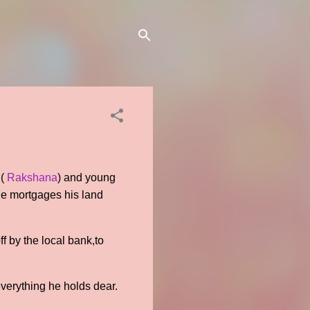
 (
Rakshana
) and young
he mortgages his land
f by the local bank,to
everything he holds dear.