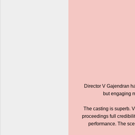
Director V Gajendran ha
but engaging m
The casting is superb. Vi
proceedings full credibi
performance. The scen