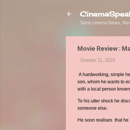
CinemaSpeak
Tamil cinema News, Revi
Movie Review : M
-
October 11, 2025
A hardworking, simple he
son, whom he wants to ed
with a local person knoen
To his utter shock he disc
someone else.
He soon realises that he 