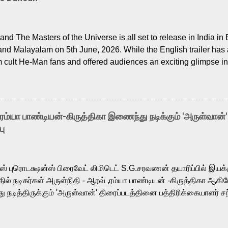
nd The Masters of the Universe is all set to release in India in 
and Malayalam on 5th June, 2026. While the English trailer has a
m cult He-Man fans and offered audiences an exciting glimpse int
ntly released Tamil trailer has also generated strong excitemen
o the growing buzz is the film’s powerful Tamil voice cast led b
arthik, who lends his voice to the iconic superhero He-Man. K
hene De” from Raavan, “Oru Maalai” from Ghajini, and “Mun Andh
-ரம்யா பாண்டியன்-கிருத்திகா இணைந்து நடிக்கும் 'அருள்வான்'
is loved for his versatile voice and strong command over multip
பு
 fit for the legendary character. Adithya Menon, known for portr
sts across South Indian cinema, voices the menacing Skeletor a
m, and Telugu versions. Joining them is Action King Arjun...
ர்ஸ் புரொடக்ஷன்ஸ் பிரைவேட் லிமிடெட் S.G.சரவணன் தயாரிப்பில் இய
ில் நடிகர்கள் அருள்நிதி - ஆரவ் ,ரம்யா பாண்டியன் -கிருத்திகா ஆகிய
நடித்திருக்கும் 'அருள்வான்' திரைப்படத்தினை பத்திரிக்கையாளர் சந
து. இயக்குநர் கணேஷ் விநாயகன் இயக்கத்தில் உருவாகியுள்ள 'அருள்
ி, ஆரவ், காளி வெங்கட், ரம்யா பாண்டியன், வி டி வி கணேஷ் , ஜான் விஜ