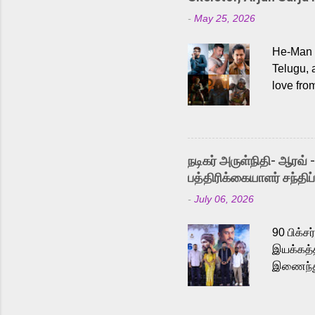
-
May 25, 2026
He-Man a
Telugu, 
love fro
the rece
Adding t
singer K
like “Be
நடிகர் அருள்நிதி- ஆரவ் 
Karthik 
பத்திரிக்கையாளர் சந்திப்
a strong
-
July 06, 2026
antagoni
Malayala
90 பிக்ச
இயக்கத்த
இணைந்து 
நடைபெற்ற
அருள்நித