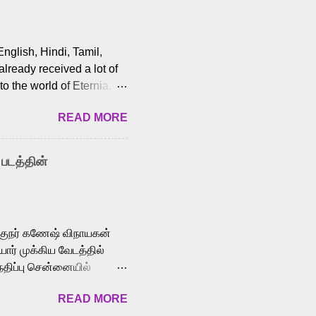
English, Hindi, Tamil,
lready received a lot of
o the world of Eternia,
t among Tamil audiences.
READ MORE
y celebrated playback
nown for memorable songs
i” from 7 Aum Arivu,
 படத்தின்
le languages, making him
aying memorable
cross the Tamil,
க்குநர் கணேஷ் விநாயகன்
ோர் முக்கிய வேடத்தில்
்திப்பு சென்னையில்
வான்' திரைப்படத்தில்
READ MORE
ய், பேபி கிருத்திகா,