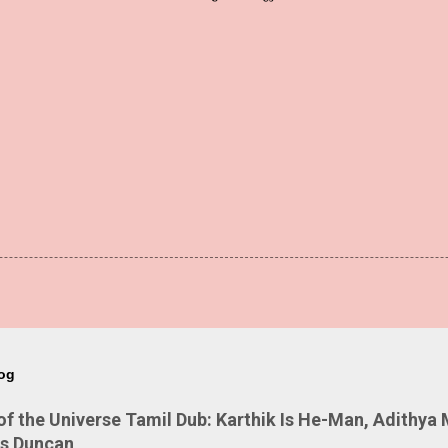
log
 the Universe Tamil Dub: Karthik Is He-Man, Adithya 
Is Duncan