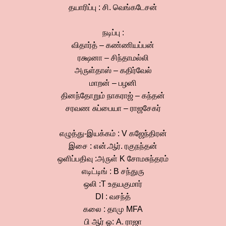
தயாரிப்பு : சி. வெங்கடேசன்
நடிப்பு :
விதார்த் – கண்ணியப்பன்
ரக்ஷனா – சிந்தாமல்லி
அருள்தாஸ் – கதிர்வேல்
மாறன் – பழனி
தினந்தோறும் நாகராஜ் – கந்தன்
சரவண சுப்பையா – ராஜசேகர்
எழுத்து-இயக்கம் : V கஜேந்திரன்
இசை : என்.ஆர். ரகுநந்தன்
ஒளிப்பதிவு :அருள் K சோமசுந்தரம்
எடிட்டிங் : B சந்துரு
ஒலி :T உதயகுமார்
DI : வசந்த்
கலை : தாமு MFA
பி ஆர் ஓ: A. ராஜா