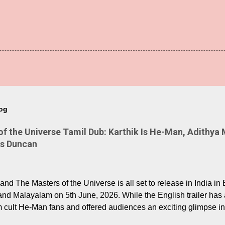
log
 the Universe Tamil Dub: Karthik Is He-Man, Adithya 
Is Duncan
nd The Masters of the Universe is all set to release in India in 
and Malayalam on 5th June, 2026. While the English trailer has a
m cult He-Man fans and offered audiences an exciting glimpse int
ntly released Tamil trailer has also generated strong excitemen