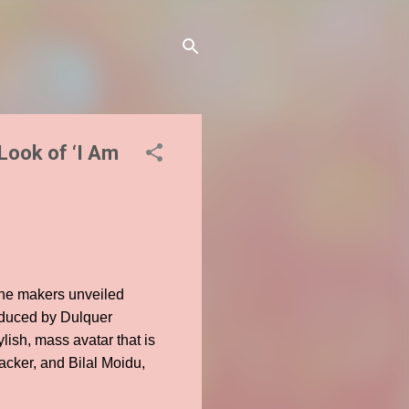
 Look of ‘I Am
 The makers unveiled
roduced by Dulquer
ish, mass avatar that is
acker, and Bilal Moidu,