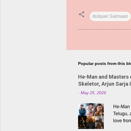
dulquer Salmaan
Popular posts from this b
He-Man and Masters of
Skeletor, Arjun Sarja 
-
May 25, 2026
He-Man a
Telugu, 
love fro
the rece