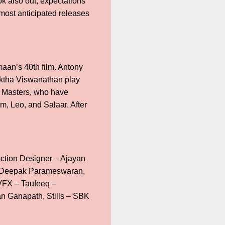
ok also out, expectations
most anticipated releases
maan’s 40th film. Antony
uktha Viswanathan play
iv Masters, who have
m, Leo, and Salaar. After
ction Designer – Ajayan
– Deepak Parameswaran,
 VFX – Taufeeq –
n Ganapath, Stills – SBK