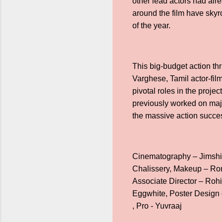
other lead actors had alr
around the film have sky
of the year.
This big-budget action th
Varghese, Tamil actor-fi
pivotal roles in the proj
previously worked on majo
the massive action succes
Cinematography – Jimshi 
Chalissery, Makeup – Ro
Associate Director – Roh
Eggwhite, Poster Design
, Pro - Yuvraaj