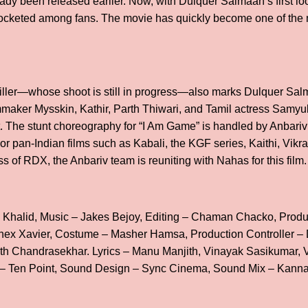
eady been released earlier. Now, with Dulquer Salmaan’s first lo
rocketed among fans. The movie has quickly become one of the 
riller—whose shoot is still in progress—also marks Dulquer Sal
lmmaker Mysskin, Kathir, Parth Thiwari, and Tamil actress Samy
ect. The stunt choreography for “I Am Game” is handled by Anbar
r pan-Indian films such as Kabali, the KGF series, Kaithi, Vikra
s of RDX, the Anbariv team is reuniting with Nahas for this film.
Khalid, Music – Jakes Bejoy, Editing – Chaman Chacko, Produ
nex Xavier, Costume – Masher Hamsa, Production Controller 
ith Chandrasekhar. Lyrics – Manu Manjith, Vinayak Sasikumar,
 – Ten Point, Sound Design – Sync Cinema, Sound Mix – Kanna