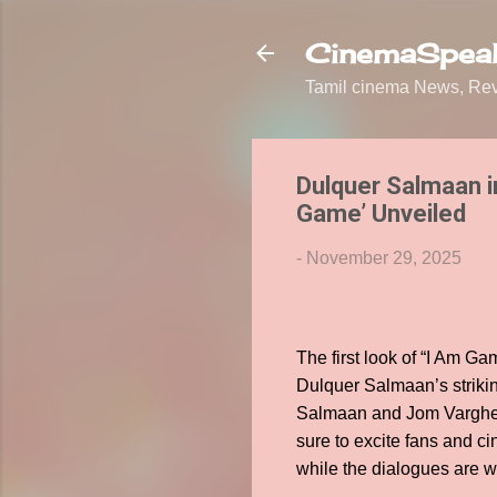
CinemaSpeak
Tamil cinema News, Revi
Dulquer Salmaan in
Game’ Unveiled
-
November 29, 2025
The first look of “I Am G
Dulquer Salmaan’s strikin
Salmaan and Jom Varghese
sure to excite fans and c
while the dialogues are