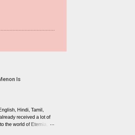
Menon Is
English, Hindi, Tamil,
lready received a lot of
o the world of Eternia,
t among Tamil audiences.