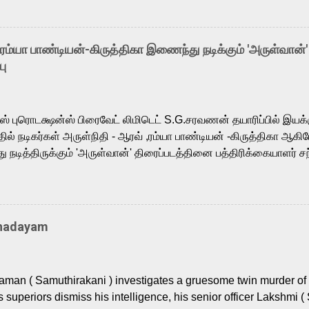
o the growing buzz is the film’s powerful Tamil voice cast led b
arthik, who lends his voice to the iconic superhero He-Man. K
hene De” from Raavan, “Oru Maalai” from Ghajini, and “Mun Andh
-ரம்யா பாண்டியன்-கிருத்திகா இணைந்து நடிக்கும் 'அருள்வான்'
is loved for his versatile voice and strong command over multip
பு
 fit for the legendary character. Adithya Menon, known for portr
sts across South Indian cinema, voices the menacing Skeletor a
m, and Telugu versions. Joining them is Action King Arjun...
ர்ஸ் புரொடக்ஷன்ஸ் பிரைவேட் லிமிடெட் S.G.சரவணன் தயாரிப்பில் இய
ில் நடிகர்கள் அருள்நிதி - ஆரவ் ,ரம்யா பாண்டியன் -கிருத்திகா ஆகிய
நடித்திருக்கும் 'அருள்வான்' திரைப்படத்தினை பத்திரிக்கையாளர் சந
து. இயக்குநர் கணேஷ் விநாயகன் இயக்கத்தில் உருவாகியுள்ள 'அருள்
ி, ஆரவ், காளி வெங்கட், ரம்யா பாண்டியன், வி டி வி கணேஷ் , ஜான் விஜ
ீரன்' சரவணன், ஹரிஷ் உத்தமன் உள்ளிட்ட பலர் நடித்திருக்கிறார்கள். எம்
்கும் இந்த திரைப்படத்திற்கு ஜீ. வி. பிரகாஷ் குமார் இசையமைத்திருக்க
Thadayam
ா கலை இயக்கத்தை கவனிக்க.. லாரன்ஸ் கிஷோர் படத் தொகுப்பு
டிருக்கிறார். கல்வியின் அவசியத்தை வலியுறுத்தி தயாராகி இருக்கு
் புரொடக்ஷன்ஸ் பிரைவேட் லிமிடெட் சார்பில் தயாரிப்பாளர் எஸ் ஜி சரவண
man ( Samuthirakani ) investigates a gruesome twin murder of 2
ை சக்தி பிலிம் ஃபேக்டரி நிறுவனம் சார்பில் சக்திவேலன் வழங...
s superiors dismiss his intelligence, his senior officer Lakshmi (