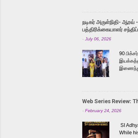
Adding t
singer K
like “Be
நடிகர் அருள்நிதி- ஆரவ் 
Karthik 
பத்திரிக்கையாளர் சந்திப்
a strong
-
July 06, 2026
antagoni
Malayala
90 பிக்ச
இயக்கத்த
இணைந்து 
நடைபெற்ற
அருள்நித
'பருத்திவ
செய்திருக
Web Series Review: 
இளையராஜ
-
February 24, 2026
மேற்கொண்
பிக்சர்ஸ
SI Adhya
இப்படத்த
While hi