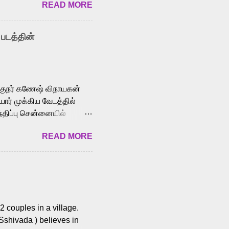
READ MORE
y celebrated playback
nown for memorable songs
i” from 7 Aum Arivu,
 படத்தின்
le languages, making him
aying memorable
cross the Tamil,
க்குநர் கணேஷ் விநாயகன்
ோர் முக்கிய வேடத்தில்
்திப்பு சென்னையில்
வான்' திரைப்படத்தில்
READ MORE
ய், பேபி கிருத்திகா,
. சுகுமார் ஒளிப்பதிவு
ிறார். லால்குடி
 பணிகளை
ம் இந்தத் திரைப்படத்தை 90
ன் தயாரித்திருக்கிறார்.
 couples in a village.
 Sshivada ) believes in