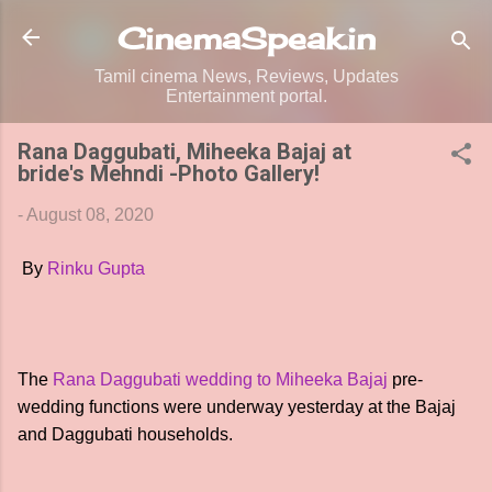
Skip to main content
CinemaSpeak.in
Tamil cinema News, Reviews, Updates
Entertainment portal.
Rana Daggubati, Miheeka Bajaj at
bride's Mehndi -Photo Gallery!
-
August 08, 2020
By
Rinku Gupta
The
Rana Daggubati wedding to Miheeka Bajaj
pre-
wedding functions were underway yesterday at the Bajaj
and Daggubati households.