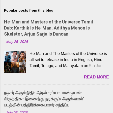
Popular posts from this blog
He-Man and Masters of the Universe Tamil
Dub: Karthik Is He-Man, Adithya Menon Is
Skeletor, Arjun Sarja Is Duncan
-
May 25, 2026
He-Man and The Masters of the Universe is
all set to release in India in English, Hindi,
Tamil, Telugu, and Malayalam on 5th June,
2026. While the English trailer has already
READ MORE
received a lot of love from cult He-Man fans
and offered audiences an exciting glimpse
into the world of Eternia, the recently
நடிகர் அருள்நிதி- ஆரவ் -ரம்யா பாண்டியன்-
released Tamil trailer has also generated
கிருத்திகா இணைந்து நடிக்கும் 'அருள்வான்'
strong excitement among Tamil audiences.
படத்தின் பத்திரிக்கையாளர் சந்திப்பு
Adding to the growing buzz is the film’s
-
July 06, 2026