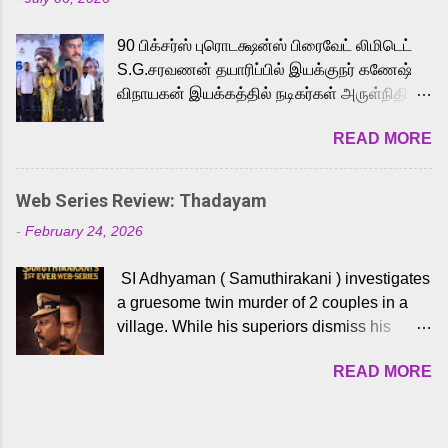
powerful Tamil voice cast led by celebrated
playback singer Karthik, who lends his voice
90 பிக்சர்ஸ் புரொடக்ஷன்ஸ் பிரைவேட் லிமிடெட்
to the iconic superhero He-Man. Known for
S.G.சரவணன் தயாரிப்பில் இயக்குநர் கணேஷ்
memorable songs like “Behene De” from
விநாயகன் இயக்கத்தில் நடிகர்கள் அருள்நிதி -
Raavan, “Oru Maalai” from Ghajini, and
ஆரவ் ,ரம்யா பாண்டியன் -கிருத்திகா ஆகியோர்
“Mun Andhi” from 7 Aum Arivu, Karthik is
READ MORE
முக்கிய வேடத்தில் இணைந்து நடித்திருக்கும்
loved for his versatile voice and strong
'அருள்வான்' திரைப்படத்தினை
command over multiple languages, making
பத்திரிக்கையாளர் சந்திப்பு சென்னையில்
him a strong fit for the legendary character.
Web Series Review: Thadayam
நடைபெற்றது. இயக்குநர் கணேஷ் விநாயகன்
Adithya Menon, known for portraying
-
February 24, 2026
இயக்கத்தில் உருவாகியுள்ள 'அருள்வான்'
memorable antagonists across South Indian
திரைப்படத்தில் அருள்நிதி, ஆரவ், காளி
cinema, voices the menacing Skeletor
SI Adhyaman ( Samuthirakani ) investigates
வெங்கட், ரம்யா பாண்டியன், வி டி வி கணேஷ் ,
across the Tamil, Malayalam, and Telugu
a gruesome twin murder of 2 couples in a
ஜான் விஜய், பேபி கிருத்திகா, 'பருத்திவீரன்'
versions. Joining them is Action King Arjun...
village. While his superiors dismiss his
சரவணன், ஹரிஷ் உத்தமன் உள்ளிட்ட பலர்
intelligence, his senior officer Lakshmi (
நடித்திருக்கிறார்கள். எம். சுகுமார் ஒளிப்பதிவு
READ MORE
Sshivada ) believes in him and makes him
செய்திருக்கும் இந்த திரைப்படத்திற்கு ஜீ. வி.
part of a special team to nab the culprits.
பிரகாஷ் குமார் இசையமைத்திருக்கிறார்.
Thanks to Adhyaman's skills the task force
லால்குடி இளையராஜா கலை இயக்கத்தை
manages to trace possible suspects in a