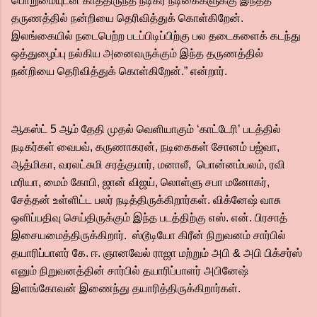
பொறுமையுடன் காத்திருந்த நடிகர் நடிகைகளுக்கு இந்தத்
தருணத்தில் நன்றியை தெரிவித்துக் கொள்கிறேன்.
இலங்கையில் நடைபெற்ற படப்பிடிப்பிற்கு பல தடைகளைக் கடந்து
ஒத்துழைப்பு நல்கிய அனைவருக்கும் இந்த தருணத்தில்
நன்றியை தெரிவித்துக் கொள்கிறேன்.” என்றார்.
ஆகஸ்ட் 5 ஆம் தேதி முதல் வெளியாகும் ‘காட்டேரி’ படத்தில்
நடிகர்கள் வைபவ், கருணாகரன், நடிகைகள் சோனம் பஜ்வா,
ஆத்மிகா, வரலட்சுமி சரத்குமார், மனாலீ, பொன்னம்பலம், ரவி
மரியா, மைம் கோபி, ஜான் விஜய், லொள்ளு சபா மனோகர்,
சேத்தன் உள்ளிட்ட பலர் நடித்திருக்கிறார்கள். விக்னேஷ் வாசு
ஒளிப்பதிவு செய்திருக்கும் இந்த படத்திற்கு எஸ். என். பிரசாத்
இசையமைத்திருக்கிறார். ஸ்டூடியோ கிரீன் நிறுவனம் சார்பில்
தயாரிப்பாளர் கே. ஈ. ஞானவேல் ராஜா மற்றும் அபி & அபி பிக்சர்ஸ்
எனும் நிறுவனத்தின் சார்பில் தயாரிப்பாளர் அபினேஷ்
இளங்கோவன் இணைந்து தயாரித்திருக்கிறார்கள்.