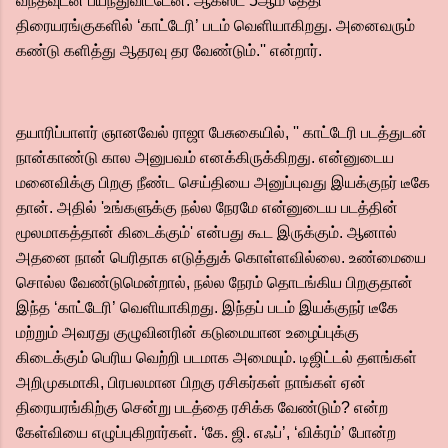
வந்தவுடன் பயந்துவிட்டேன். ஆகஸ்ட் 5ஆம் தேதி
திரையரங்குகளில் ‘காட்டேரி’ படம் வெளியாகிறது. அனைவரும்
கண்டு களித்து ஆதரவு தர வேண்டும்.'' என்றார்.
தயாரிப்பாளர் ஞானவேல் ராஜா பேசுகையில், '' காட்டேரி படத்துடன்
நான்காண்டு கால அனுபவம் எனக்கிருக்கிறது. என்னுடைய
மனைவிக்கு பிறகு நீண்ட செய்தியை அனுப்புவது இயக்குநர் டீகே
தான். அதில் 'உங்களுக்கு நல்ல நேரமே என்னுடைய படத்தின்
மூலமாகத்தான் கிடைக்கும்' என்பது கூட இருக்கும். ஆனால்
அதனை நான் பெரிதாக எடுத்துக் கொள்ளவில்லை. உண்மையை
சொல்ல வேண்டுமென்றால், நல்ல நேரம் தொடங்கிய பிறகுதான்
இந்த ‘காட்டேரி’ வெளியாகிறது. இந்தப் படம் இயக்குநர் டீகே
மற்றும் அவரது குழுவினரின் கடுமையான உழைப்புக்கு
கிடைக்கும் பெரிய வெற்றி படமாக அமையும். டிஜிட்டல் தளங்கள்
அறிமுகமாகி, பிரபலமான பிறகு ரசிகர்கள் நாங்கள் ஏன்
திரையரங்கிற்கு சென்று படத்தை ரசிக்க வேண்டும்? என்ற
கேள்வியை எழுப்புகிறார்கள். ‘கே. ஜி. எஃப்’, ‘விக்ரம்’ போன்ற