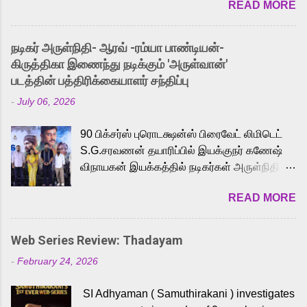
READ MORE
received a lot of love from cult He-Man fans
and offered audiences an exciting glimpse
into the world of Eternia, the recently
நடிகர் அருள்நிதி- ஆரவ் -ரம்யா பாண்டியன்-
released Tamil trailer has also generated
கிருத்திகா இணைந்து நடிக்கும் 'அருள்வான்'
strong excitement among Tamil audiences.
படத்தின் பத்திரிக்கையாளர் சந்திப்பு
Adding to the growing buzz is the film’s
-
July 06, 2026
powerful Tamil voice cast led by celebrated
playback singer Karthik, who lends his voice
90 பிக்சர்ஸ் புரொடக்ஷன்ஸ் பிரைவேட் லிமிடெட்
to the iconic superhero He-Man. Known for
S.G.சரவணன் தயாரிப்பில் இயக்குநர் கணேஷ்
memorable songs like “Behene De” from
விநாயகன் இயக்கத்தில் நடிகர்கள் அருள்நிதி -
Raavan, “Oru Maalai” from Ghajini, and
ஆரவ் ,ரம்யா பாண்டியன் -கிருத்திகா ஆகியோர்
“Mun Andhi” from 7 Aum Arivu, Karthik is
READ MORE
முக்கிய வேடத்தில் இணைந்து நடித்திருக்கும்
loved for his versatile voice and strong
'அருள்வான்' திரைப்படத்தினை
command over multiple languages, making
பத்திரிக்கையாளர் சந்திப்பு சென்னையில்
him a strong fit for the legendary character.
Web Series Review: Thadayam
நடைபெற்றது. இயக்குநர் கணேஷ் விநாயகன்
Adithya Menon, known for portraying
-
February 24, 2026
இயக்கத்தில் உருவாகியுள்ள 'அருள்வான்'
memorable antagonists across South Indian
திரைப்படத்தில் அருள்நிதி, ஆரவ், காளி
cinema, voices the menacing Skeletor
SI Adhyaman ( Samuthirakani ) investigates
வெங்கட், ரம்யா பாண்டியன், வி டி வி கணேஷ் ,
across the Tamil, Malayalam, and Telugu