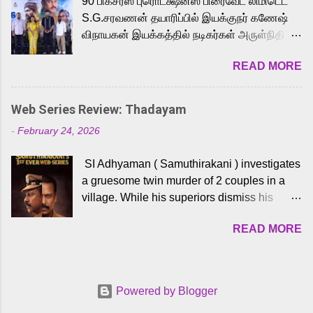
90 பிக்சர்ஸ் புரொடக்ஷன்ஸ் பிரைவேட் லிமிடெட்
to the iconic superhero He-Man. Known for
S.G.சரவணன் தயாரிப்பில் இயக்குநர் கணேஷ்
memorable songs like “Behene De” from
விநாயகன் இயக்கத்தில் நடிகர்கள் அருள்நிதி -
Raavan, “Oru Maalai” from Ghajini, and
ஆரவ் ,ரம்யா பாண்டியன் -கிருத்திகா ஆகியோர்
“Mun Andhi” from 7 Aum Arivu, Karthik is
READ MORE
முக்கிய வேடத்தில் இணைந்து நடித்திருக்கும்
loved for his versatile voice and strong
'அருள்வான்' திரைப்படத்தினை
command over multiple languages, making
பத்திரிக்கையாளர் சந்திப்பு சென்னையில்
him a strong fit for the legendary character.
Web Series Review: Thadayam
நடைபெற்றது. இயக்குநர் கணேஷ் விநாயகன்
Adithya Menon, known for portraying
-
February 24, 2026
இயக்கத்தில் உருவாகியுள்ள 'அருள்வான்'
memorable antagonists across South Indian
திரைப்படத்தில் அருள்நிதி, ஆரவ், காளி
cinema, voices the menacing Skeletor
SI Adhyaman ( Samuthirakani ) investigates
வெங்கட், ரம்யா பாண்டியன், வி டி வி கணேஷ் ,
across the Tamil, Malayalam, and Telugu
a gruesome twin murder of 2 couples in a
ஜான் விஜய், பேபி கிருத்திகா, 'பருத்திவீரன்'
versions. Joining them is Action King Arjun...
village. While his superiors dismiss his
சரவணன், ஹரிஷ் உத்தமன் உள்ளிட்ட பலர்
intelligence, his senior officer Lakshmi (
நடித்திருக்கிறார்கள். எம். சுகுமார் ஒளிப்பதிவு
READ MORE
Sshivada ) believes in him and makes him
செய்திருக்கும் இந்த திரைப்படத்திற்கு ஜீ. வி.
part of a special team to nab the culprits.
பிரகாஷ் குமார் இசையமைத்திருக்கிறார்.
Thanks to Adhyaman's skills the task force
லால்குடி இளையராஜா கலை இயக்கத்தை
manages to trace possible suspects in a
கவனிக்க.. லாரன்ஸ் கிஷோர் படத் தொகுப்பு
Powered by Blogger
hamlet in a border town in Andhra Pradesh.
பணிகளை மேற்கொண்டிருக்கிறார். கல்வியின்