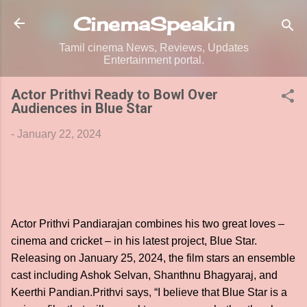
Skip to main content
CinemaSpeak.in
Tamil cinema News, Reviews, Updates
Entertainment portal.
Actor Prithvi Ready to Bowl Over
Audiences in Blue Star
-
January 22, 2024
Actor Prithvi Pandiarajan combines his two great loves –
cinema and cricket – in his latest project, Blue Star.
Releasing on January 25, 2024, the film stars an ensemble
cast including Ashok Selvan, Shanthnu Bhagyaraj, and
Keerthi Pandian.Prithvi says, “I believe that Blue Star is a