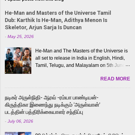
He-Man and Masters of the Universe Tamil
Dub: Karthik Is He-Man, Adithya Menon Is
Skeletor, Arjun Sarja Is Duncan
-
May 25, 2026
He-Man and The Masters of the Universe is
all set to release in India in English, Hindi,
Tamil, Telugu, and Malayalam on 5th June,
2026. While the English trailer has already
READ MORE
received a lot of love from cult He-Man fans
and offered audiences an exciting glimpse
into the world of Eternia, the recently
நடிகர் அருள்நிதி- ஆரவ் -ரம்யா பாண்டியன்-
released Tamil trailer has also generated
கிருத்திகா இணைந்து நடிக்கும் 'அருள்வான்'
strong excitement among Tamil audiences.
படத்தின் பத்திரிக்கையாளர் சந்திப்பு
Adding to the growing buzz is the film’s
-
July 06, 2026
powerful Tamil voice cast led by celebrated
playback singer Karthik, who lends his voice