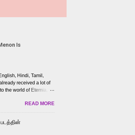
Menon Is
English, Hindi, Tamil,
lready received a lot of
o the world of Eternia,
t among Tamil audiences.
READ MORE
y celebrated playback
nown for memorable songs
i” from 7 Aum Arivu,
 படத்தின்
le languages, making him
aying memorable