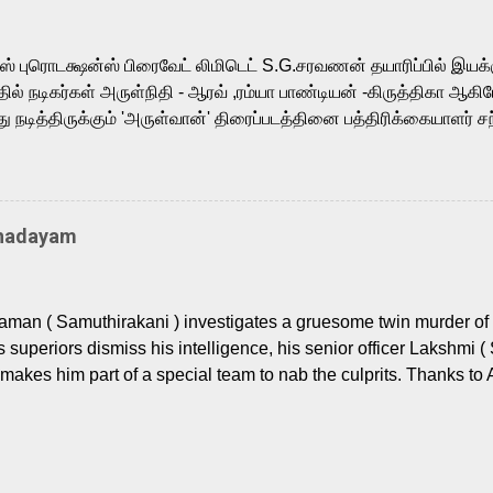
sts across South Indian cinema, voices the menacing Skeletor a
m, and Telugu versions. Joining them is Action King Arjun...
ர்ஸ் புரொடக்ஷன்ஸ் பிரைவேட் லிமிடெட் S.G.சரவணன் தயாரிப்பில் இய
ில் நடிகர்கள் அருள்நிதி - ஆரவ் ,ரம்யா பாண்டியன் -கிருத்திகா ஆகிய
நடித்திருக்கும் 'அருள்வான்' திரைப்படத்தினை பத்திரிக்கையாளர் சந
து. இயக்குநர் கணேஷ் விநாயகன் இயக்கத்தில் உருவாகியுள்ள 'அருள்
ி, ஆரவ், காளி வெங்கட், ரம்யா பாண்டியன், வி டி வி கணேஷ் , ஜான் விஜ
ீரன்' சரவணன், ஹரிஷ் உத்தமன் உள்ளிட்ட பலர் நடித்திருக்கிறார்கள். எம்
்கும் இந்த திரைப்படத்திற்கு ஜீ. வி. பிரகாஷ் குமார் இசையமைத்திருக்க
Thadayam
ா கலை இயக்கத்தை கவனிக்க.. லாரன்ஸ் கிஷோர் படத் தொகுப்பு
டிருக்கிறார். கல்வியின் அவசியத்தை வலியுறுத்தி தயாராகி இருக்கு
் புரொடக்ஷன்ஸ் பிரைவேட் லிமிடெட் சார்பில் தயாரிப்பாளர் எஸ் ஜி சரவண
man ( Samuthirakani ) investigates a gruesome twin murder of 2
ை சக்தி பிலிம் ஃபேக்டரி நிறுவனம் சார்பில் சக்திவேலன் வழங...
s superiors dismiss his intelligence, his senior officer Lakshmi (
makes him part of a special team to nab the culprits. Thanks to 
nages to trace possible suspects in a hamlet in a border town i
 dig deeper, several layers emerge which link the case to events
 the kiĺlers ? Do cops Adhyaman and Lakshmi manage to nab 
come in their way? The crime story allegedly based on true even