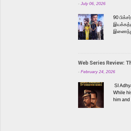
-
July 06, 2026
antagoni
Malayala
90 பிக்ச
இயக்கத்த
இணைந்து 
நடைபெற்ற
அருள்நித
'பருத்திவ
செய்திருக
Web Series Review: 
இளையராஜ
-
February 24, 2026
மேற்கொண்
பிக்சர்ஸ
SI Adhya
இப்படத்த
While hi
him and 
force ma
begin to
Who are
dangers 