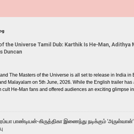
log
 the Universe Tamil Dub: Karthik Is He-Man, Adithya 
Is Duncan
nd The Masters of the Universe is all set to release in India in 
and Malayalam on 5th June, 2026. While the English trailer has a
m cult He-Man fans and offered audiences an exciting glimpse int
ntly released Tamil trailer has also generated strong excitemen
o the growing buzz is the film’s powerful Tamil voice cast led b
arthik, who lends his voice to the iconic superhero He-Man. K
hene De” from Raavan, “Oru Maalai” from Ghajini, and “Mun Andh
-ரம்யா பாண்டியன்-கிருத்திகா இணைந்து நடிக்கும் 'அருள்வான்'
is loved for his versatile voice and strong command over multip
பு
 fit for the legendary character. Adithya Menon, known for portr