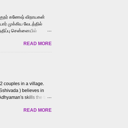
cross the Tamil,
க்குநர் கணேஷ் விநாயகன்
ோர் முக்கிய வேடத்தில்
்திப்பு சென்னையில்
வான்' திரைப்படத்தில்
READ MORE
ய், பேபி கிருத்திகா,
. சுகுமார் ஒளிப்பதிவு
ிறார். லால்குடி
 பணிகளை
ம் இந்தத் திரைப்படத்தை 90
ன் தயாரித்திருக்கிறார்.
 couples in a village.
 Sshivada ) believes in
Adhyaman's skills the task
n Andhra Pradesh. As they
READ MORE
 dating back to 1995.
them? What obstacles and
ts is a slow burn but