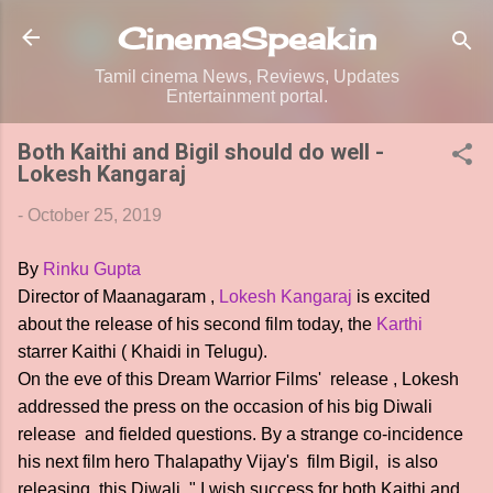
Skip to main content
CinemaSpeak.in
Tamil cinema News, Reviews, Updates
Entertainment portal.
Both Kaithi and Bigil should do well -
Lokesh Kangaraj
-
October 25, 2019
By
Rinku Gupta
Director of Maanagaram ,
Lokesh Kangaraj
is excited
about the release of his second film today, the
Karthi
starrer Kaithi ( Khaidi in Telugu).
On the eve of this Dream Warrior Films' release , Lokesh
addressed the press on the occasion of his big Diwali
release and fielded questions. By a strange co-incidence
his next film hero Thalapathy Vijay's film Bigil, is also
releasing this Diwali. " I wish success for both Kaithi and