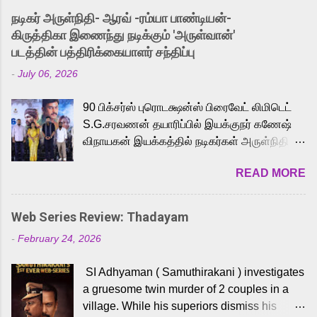
into the world of Eternia, the recently
நடிகர் அருள்நிதி- ஆரவ் -ரம்யா பாண்டியன்-
released Tamil trailer has also generated
கிருத்திகா இணைந்து நடிக்கும் 'அருள்வான்'
strong excitement among Tamil audiences.
படத்தின் பத்திரிக்கையாளர் சந்திப்பு
Adding to the growing buzz is the film’s
-
July 06, 2026
powerful Tamil voice cast led by celebrated
playback singer Karthik, who lends his voice
90 பிக்சர்ஸ் புரொடக்ஷன்ஸ் பிரைவேட் லிமிடெட்
to the iconic superhero He-Man. Known for
S.G.சரவணன் தயாரிப்பில் இயக்குநர் கணேஷ்
memorable songs like “Behene De” from
விநாயகன் இயக்கத்தில் நடிகர்கள் அருள்நிதி -
Raavan, “Oru Maalai” from Ghajini, and
ஆரவ் ,ரம்யா பாண்டியன் -கிருத்திகா ஆகியோர்
“Mun Andhi” from 7 Aum Arivu, Karthik is
READ MORE
முக்கிய வேடத்தில் இணைந்து நடித்திருக்கும்
loved for his versatile voice and strong
'அருள்வான்' திரைப்படத்தினை
command over multiple languages, making
பத்திரிக்கையாளர் சந்திப்பு சென்னையில்
him a strong fit for the legendary character.
Web Series Review: Thadayam
நடைபெற்றது. இயக்குநர் கணேஷ் விநாயகன்
Adithya Menon, known for portraying
-
February 24, 2026
இயக்கத்தில் உருவாகியுள்ள 'அருள்வான்'
memorable antagonists across South Indian
திரைப்படத்தில் அருள்நிதி, ஆரவ், காளி
cinema, voices the menacing Skeletor
SI Adhyaman ( Samuthirakani ) investigates
வெங்கட், ரம்யா பாண்டியன், வி டி வி கணேஷ் ,
across the Tamil, Malayalam, and Telugu
a gruesome twin murder of 2 couples in a
ஜான் விஜய், பேபி கிருத்திகா, 'பருத்திவீரன்'
versions. Joining them is Action King Arjun...
village. While his superiors dismiss his
சரவணன், ஹரிஷ் உத்தமன் உள்ளிட்ட பலர்