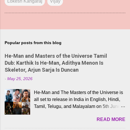
Lokesh Kangaraj
Vijay
Popular posts from this blog
He-Man and Masters of the Universe Tamil
Dub: Karthik Is He-Man, Adithya Menon Is
Skeletor, Arjun Sarja Is Duncan
-
May 25, 2026
He-Man and The Masters of the Universe is
all set to release in India in English, Hindi,
Tamil, Telugu, and Malayalam on 5th June,
2026. While the English trailer has already
READ MORE
received a lot of love from cult He-Man fans
and offered audiences an exciting glimpse