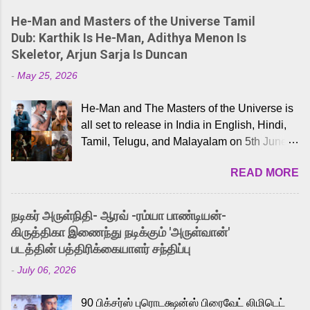
He-Man and Masters of the Universe Tamil
Dub: Karthik Is He-Man, Adithya Menon Is
Skeletor, Arjun Sarja Is Duncan
-
May 25, 2026
He-Man and The Masters of the Universe is
all set to release in India in English, Hindi,
Tamil, Telugu, and Malayalam on 5th June,
2026. While the English trailer has already
READ MORE
received a lot of love from cult He-Man fans
and offered audiences an exciting glimpse
into the world of Eternia, the recently
நடிகர் அருள்நிதி- ஆரவ் -ரம்யா பாண்டியன்-
released Tamil trailer has also generated
கிருத்திகா இணைந்து நடிக்கும் 'அருள்வான்'
strong excitement among Tamil audiences.
படத்தின் பத்திரிக்கையாளர் சந்திப்பு
Adding to the growing buzz is the film’s
-
July 06, 2026
powerful Tamil voice cast led by celebrated
playback singer Karthik, who lends his voice
90 பிக்சர்ஸ் புரொடக்ஷன்ஸ் பிரைவேட் லிமிடெட்
to the iconic superhero He-Man. Known for