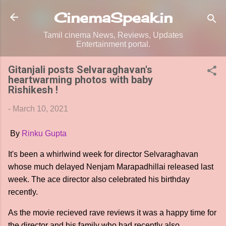
Skip to main content
CinemaSpeak.in
Tamil cinema News, Reviews, Updates
Entertainment portal.
Gitanjali posts Selvaraghavan's
heartwarming photos with baby
Rishikesh !
-
March 10, 2021
By
Rinku Gupta
It's been a whirlwind week for director Selvaraghavan
whose much delayed Nenjam Marapadhillai released last
week. The ace director also celebrated his birthday
recently.
As the movie recieved rave reviews it was a happy time for
the director and his family who had recently also