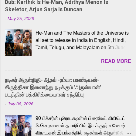
Dub: Karthik Is He-Man, Adithya Menon Is
Skeletor, Arjun Sarja Is Duncan
-
May 25, 2026
He-Man and The Masters of the Universe is
all set to release in India in English, Hindi,
Tamil, Telugu, and Malayalam on 5th June,
2026. While the English trailer has already
READ MORE
received a lot of love from cult He-Man fans
and offered audiences an exciting glimpse
into the world of Eternia, the recently
நடிகர் அருள்நிதி- ஆரவ் -ரம்யா பாண்டியன்-
released Tamil trailer has also generated
கிருத்திகா இணைந்து நடிக்கும் 'அருள்வான்'
strong excitement among Tamil audiences.
படத்தின் பத்திரிக்கையாளர் சந்திப்பு
Adding to the growing buzz is the film’s
-
July 06, 2026
powerful Tamil voice cast led by celebrated
playback singer Karthik, who lends his voice
90 பிக்சர்ஸ் புரொடக்ஷன்ஸ் பிரைவேட் லிமிடெட்
to the iconic superhero He-Man. Known for
S.G.சரவணன் தயாரிப்பில் இயக்குநர் கணேஷ்
memorable songs like “Behene De” from
விநாயகன் இயக்கத்தில் நடிகர்கள் அருள்நிதி -
Raavan, “Oru Maalai” from Ghajini, and