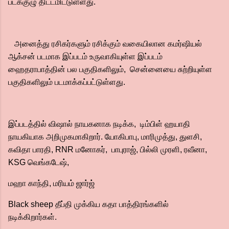
படக்குழு திட்டமிட்டுள்ளது.
அனைத்து ரசிகர்களும் ரசிக்கும் வகையிலான கமர்ஷியல்
ஆக்சன் படமாக இப்படம் உருவாகியுள்ள இப்படம்
ஹைதராபாத்தின் பல பகுதிகளிலும், சென்னையை சுற்றியுள்ள
பகுதிகளிலும் படமாக்கப்பட்டுள்ளது.
இப்படத்தில் விஷால் நாயகனாக நடிக்க, டிம்பிள் ஹயாதி
நாயகியாக அறிமுகமாகிறார். யோகிபாபு, மாரிமுத்து, துளசி,
கவிதா பாரதி, RNR மனோகர், பாபுராஜ், பில்லி முரளி, ரவீனா,
KSG வெங்கடேஷ்,
மஹா காந்தி, மரியம் ஜார்ஜ்
Black sheep தீப்தி முக்கிய கதா பாத்திரங்களில்
நடிக்கிறார்கள்.