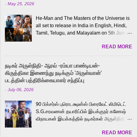
-
May 25, 2026
He-Man and The Masters of the Universe is
all set to release in India in English, Hindi,
Tamil, Telugu, and Malayalam on 5th June,
2026. While the English trailer has already
READ MORE
received a lot of love from cult He-Man fans
and offered audiences an exciting glimpse
into the world of Eternia, the recently
நடிகர் அருள்நிதி- ஆரவ் -ரம்யா பாண்டியன்-
released Tamil trailer has also generated
கிருத்திகா இணைந்து நடிக்கும் 'அருள்வான்'
strong excitement among Tamil audiences.
படத்தின் பத்திரிக்கையாளர் சந்திப்பு
Adding to the growing buzz is the film’s
-
July 06, 2026
powerful Tamil voice cast led by celebrated
playback singer Karthik, who lends his voice
90 பிக்சர்ஸ் புரொடக்ஷன்ஸ் பிரைவேட் லிமிடெட்
to the iconic superhero He-Man. Known for
S.G.சரவணன் தயாரிப்பில் இயக்குநர் கணேஷ்
memorable songs like “Behene De” from
விநாயகன் இயக்கத்தில் நடிகர்கள் அருள்நிதி -
Raavan, “Oru Maalai” from Ghajini, and
ஆரவ் ,ரம்யா பாண்டியன் -கிருத்திகா ஆகியோர்
“Mun Andhi” from 7 Aum Arivu, Karthik is
READ MORE
முக்கிய வேடத்தில் இணைந்து நடித்திருக்கும்
loved for his versatile voice and strong