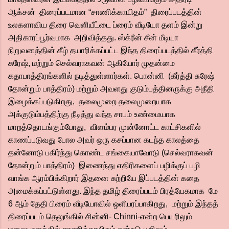
ஆக்சன் திரைப்படமான “சாணிக்காயிதம்” திரைப்படத்தின்
உலகளாவிய திரை வெளியீட்டை ப்ரைம் வீடியோ தளம் இன்று
அதிகாரப்பூர்வமாக அறிவித்தது. ஸ்க்ரீன் சீன் மீடியா
நிறுவனத்தின் கீழ் தயாரிக்கப்பட்ட இந்த திரைப்படத்தில் கீர்த்தி
சுரேஷ், மற்றும் செல்வராகவன் ஆகியோர் முதன்மை
கதாபாத்திரங்களில் நடித்துள்ளார்கள். பொன்னி (கீர்த்தி சுரேஷ்
தோன்றும் பாத்திரம்) மற்றும் அவளது குடும்பத்தினருக்கு அநீதி
இழைக்கப்படுகிறது, தலைமுறை தலைமுறையாக
அக்குடும்பத்திற்கு நீடித்து வந்த சாபம் உண்மையாக
மாறத்தொடங்கும்போது, விளம்பர முன்னோட்ட காட்சிகளில்
காணப்படுவது போல அவர் ஒரு கசப்பான கடந்த காலத்தை
தன்னோடு பகிர்ந்து கொண்ட சங்கையாவோடு (செல்வராகவன்
தோன்றும் பாத்திரம்) இணைந்து எதிரிகளைப் பழிக்குப் பழி
வாங்க ஆரம்பிக்கிறார் இதனை சுற்றியே இப்படத்தின் கதை
அமைக்கப்பட்டுள்ளது. இந்த தமிழ் திரைப்படம் பிரத்யேகமாக மே
6 ஆம் தேதி பிரைம் வீடியோவில் ஒளிபரப்பாகிறது, மற்றும் இந்தத்
திரைப்படம் தெலுங்கில் சின்னி- Chinni-என்ற பெயரிலும்