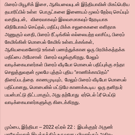
பிரைம் மியூசிக் இசை, ஆகியவையுடன் இந்தியாவின் மிகப்பெரிய
தயாரிப்பில் உள்ள பொருட்களை இணையம் மூலம் தேர்வு செய்யும்
வசதியுடன், விரைவாகவும் இலவசமாகவும் நேரடியாக
விநியோகம் செய்தல், மதிப்பு மிக்க சலுகைகளை எளிதாக
அணுகும் வசதி, பிரைம் ரீட்டிங்கில் எல்லையற்ற வாசிப்பு, பிரைம்
கேமிங்கின் மொபைல் கேமிங் உள்ளடக்கங்கள்,
ஆகியவைகளோடு உங்கள் பணத்துக்கான ஒரு பிரமிக்கத்தக்க
மதிப்பை அமேசான் பிரைம் வழங்குகிறது. மேலும்
வாடிக்கையாளர்கள் பிரைம் வீடியோ மொபைல் பதிப்புக்கு சந்தா
செலுத்துவதன் மூலமே புத்தம் புதிய “சாணிக்காயிதம்”
திரைப்படத்தை காணமுடியும், மேலும் பிரைம் வீடியோ மொபைல்
பதிப்பானது, மொபைலில் மட்டுமே காணக்கூடிய ஒரு தனிநபர்
பயன்பாட்டு திட்டமாகும், அது தற்போது ஏர்டெல் ப்ரீ பெய்டு
வாடிக்கையாளர்களுக்கு கிடைக்கிறது.
மும்பை, இந்தியா – 2022 ஏப்ரல் 22 : இயக்குநர் அருண்
மாதேஸ்வரன் இயக்கத்தில் உருவான பழிவாங்கும் அதிரடி