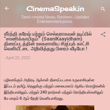
Skip to main content
CinemaSpeak.in
Tamil cinema News, Reviews, Updates
Entertainment portal.
கீர்த்தி சுரேஷ் மற்றும் செல்வராகவன் நடிப்பில்
“சாணிக்காயிதம்” (SaaniKaayidham)
திரைப்படத்தின் உலகளாவிய சிறப்புக் காட்சி
வெளியீட்டை அறிவித்தது பிரைம் வீடியோ !
-
April 22, 2022
பழிவாங்கும் அதிரடி ஆக்சன் திரைப்படமாக உருவாகியுள்ள
இப்படம் தமிழ், தெலுங்கு மற்றும் மலையாளம் ஆகிய மொழிகளில்
இந்தியாவிலும், மற்றும் 240 நாடுகள் மற்றும் பிராந்தியங்களிலும்
மே மாதம் 6 ஆம் தேதி வெளியாகிறது.