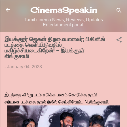
Skip to main content
CinemaSpeak.in
Tamil cinema News, Reviews, Updates
Entertainment portal.
இயக்குநர் ஜெகன் திறமையானவர்; பிகினிங்
படத்தை வெளியிடுவதில்
மகிழ்ச்சியடைகிறேன்! – இயக்குநர்
லிங்குசாமி
-
January 04, 2023
இடத்தை விற்று படம் எடுக்க பணம் கொடுத்த தாய்!
சரியான படத்தை தான் ரிலீஸ் செய்கிறோம்.. N.லிங்குசாமி