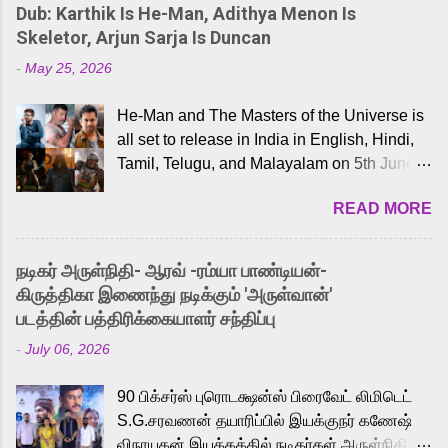
Dub: Karthik Is He-Man, Adithya Menon Is
Skeletor, Arjun Sarja Is Duncan
-
May 25, 2026
He-Man and The Masters of the Universe is
all set to release in India in English, Hindi,
Tamil, Telugu, and Malayalam on 5th June,
2026. While the English trailer has already
READ MORE
received a lot of love from cult He-Man fans
and offered audiences an exciting glimpse
into the world of Eternia, the recently
நடிகர் அருள்நிதி- ஆரவ் -ரம்யா பாண்டியன்-
released Tamil trailer has also generated
கிருத்திகா இணைந்து நடிக்கும் 'அருள்வான்'
strong excitement among Tamil audiences.
படத்தின் பத்திரிக்கையாளர் சந்திப்பு
Adding to the growing buzz is the film’s
-
July 06, 2026
powerful Tamil voice cast led by celebrated
playback singer Karthik, who lends his voice
90 பிக்சர்ஸ் புரொடக்ஷன்ஸ் பிரைவேட் லிமிடெட்
to the iconic superhero He-Man. Known for
S.G.சரவணன் தயாரிப்பில் இயக்குநர் கணேஷ்
memorable songs like “Behene De” from
விநாயகன் இயக்கத்தில் நடிகர்கள் அருள்நிதி -