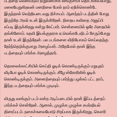
படத்தை வெளியிடும் நிறுவனமாக லிங்குசாமி தொடங்கியபோது,
மலையேறுகிறவன் மனநிலை போல் நாம் ஏறிக்கொண்டே
இருந்தால் வெற்றியடைவது நிச்சயம். ஆனந்தம் படத்தின் போது
இருந்தே அவர் உடன் இருக்கிறேன். நிறைய கவிதை அனுப்பி
எப்படி இருக்கிறது என்று கேட்பார். சென்னையில் ஒரே அறையில்
தங்கினோம். உதவி இயக்குநராக ஏ.வெங்கடேஷிடம் சேரும்போது
நான் உடன் இருந்தேன். பல படங்களை விநியோகம் செய்வதற்கு
தேர்ந்தெடுக்குமாறு அழைப்பார். அதேபோல் தான் இந்த
படத்தையும் பார்க்க அழைத்தார்.
தொலைக்காட்சியில் செய்தி ஓடிக் கொண்டிருக்கும் மறுபுறம்
வீடியோ ஓடிக் கொண்டிருக்கும். கீழே ஸ்கோரிலிங் ஓடிக்
கொண்டிருக்கும். அனைத்தையும் பார்த்து பழக்கப் பட்ட நாம்,
இந்த படத்தையும் பார்க்க முடியும்.
விருது வாங்கும் படம் என்ற அடிப்படையில் தான் இப்படத்தைப்
பார்க்கச் சென்றேன். ஆனால், முழுக்க முழுக்க கமர்ஷியல்
திரைப்படம். நகைச்சுவையோடு சிறப்பாக இருக்கிறது. கௌரி